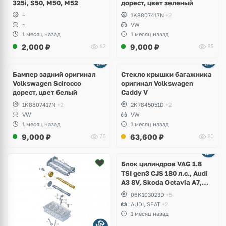
325i, S50, M50, M52
дорест, цвет зеленый
~
1K8807417N
+2
~
VW
1 месяц назад
1 месяц назад
2,000
₽
9,000
₽
62
85
Бампер задний оригинал
Стекло крышки багажника
Volkswagen Scirocco
оригинал Volkswagen
дорест, цвет белый
Caddy V
1K8807417N
+2
2K7845051D
+2
VW
VW
1 месяц назад
1 месяц назад
9,000
₽
63,600
₽
76
80
Ещё
2 фото
Блок цилиндров VAG 1.8
TSI gen3 CJS 180 л.с., Audi
A3 8V, Skoda Octavia A7,
Superb, Volkswagen Passat
06K103023D
+5
B8, Golf VII Alltrack, Seat
AUDI, SEAT
+2
Leon
1 месяц назад