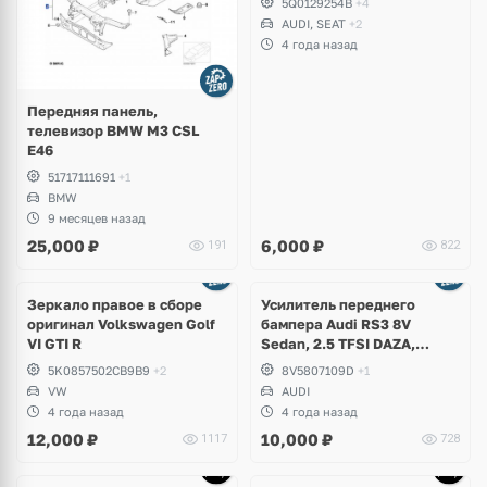
5Q0129254B
+4
AUDI, SEAT
+2
4 года назад
Передняя панель,
телевизор BMW M3 CSL
E46
51717111691
+1
BMW
9 месяцев назад
25,000
₽
6,000
₽
191
822
Зеркало правое в сборе
Усилитель переднего
оригинал Volkswagen Golf
бампера Audi RS3 8V
VI GTI R
Sedan, 2.5 TFSI DAZA,
DNWA
5K0857502CB9B9
+2
8V5807109D
+1
VW
AUDI
4 года назад
4 года назад
12,000
₽
10,000
₽
1117
728