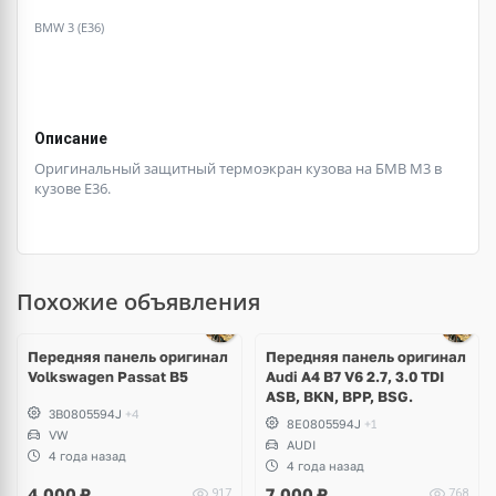
BMW 3 (E36)
Описание
Оригинальный защитный термоэкран кузова на БМВ М3 в
кузове Е36.
Похожие объявления
Передняя панель оригинал
Передняя панель оригинал
Volkswagen Passat B5
Audi A4 B7 V6 2.7, 3.0 TDI
ASB, BKN, BPP, BSG.
3B0805594J
+4
8E0805594J
+1
VW
AUDI
4 года назад
4 года назад
4,000
₽
7,000
₽
917
768