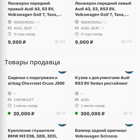
Лонжерон передний
Лонжерон передний левый
правый Audi A3, S3 8V,
Audi A3, S3, RS3 8V,
Volkswagen Golf 7, Taos,
Volkswagen Golf 7, Taos,
Seat Leon
Seat Leon
5Q0803092J
+2
5Q0803091J
+2
AUDI, SEAT
+1
AUDI, SEAT
+1
3 года назад
3 года назад
9,000
₽
9,000
₽
565
429
Товары продавца
Ещё
8 фото
Сиденья с подогревом и
Кузов с документами Audi
airbag Chevrolet Cruze J300
RS3 8V Sedan рестайлинг
~
~
CHEVROLET
AUDI
1 месяц назад
1 месяц назад
20,000
₽
300,000
₽
49
75
Ещё
1 фото
Крепление глушителя
Бампер задний оригинал
BMW M3 E36, 320i, 323i,
Volkswagen Scirocco