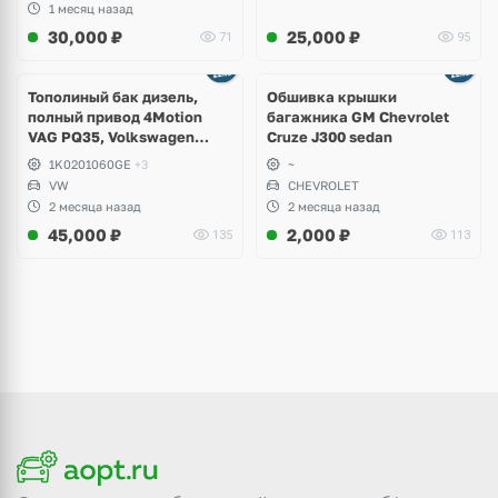
1 месяц назад
30,000
₽
25,000
₽
71
95
Тополиный бак дизель,
Обшивка крышки
полный привод 4Motion
багажника GM Chevrolet
VAG PQ35, Volkswagen
Cruze J300 sedan
Scirocco, Golf V, VI, Skoda
1K0201060GE
+3
~
Yeti, Octavia A5, Superb,
VW
CHEVROLET
Audi A3, Seat Altea
2 месяца назад
2 месяца назад
45,000
₽
2,000
₽
135
113