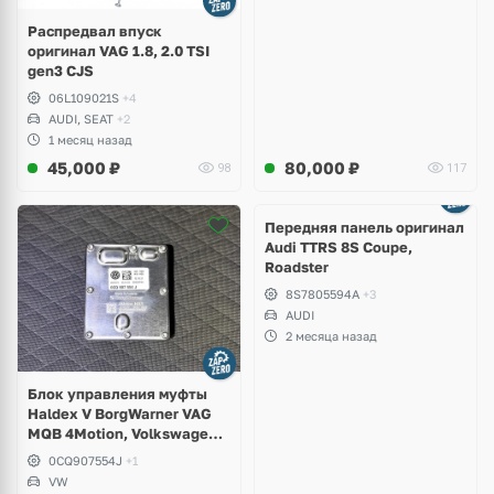
Распредвал впуск
оригинал VAG 1.8, 2.0 TSI
gen3 CJS
06L109021S
+4
AUDI, SEAT
+2
1 месяц назад
45,000
₽
80,000
₽
98
117
Ещё
2 фото
Передняя панель оригинал
Audi TTRS 8S Coupe,
Roadster
8S7805594A
+3
AUDI
2 месяца назад
Блок управления муфты
Haldex V BorgWarner VAG
MQB 4Motion, Volkswagen
Tiguan
0CQ907554J
+1
VW