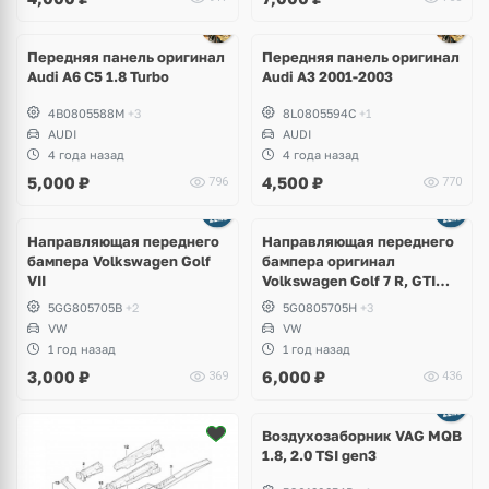
Передняя панель оригинал
Передняя панель оригинал
Audi A6 C5 1.8 Turbo
Audi A3 2001-2003
4B0805588M
+3
8L0805594C
+1
AUDI
AUDI
4 года назад
4 года назад
5,000
₽
4,500
₽
796
770
Направляющая переднего
Направляющая переднего
бампера Volkswagen Golf
бампера оригинал
VII
Volkswagen Golf 7 R, GTI
дорестайлинг
5GG805705B
+2
5G0805705H
+3
VW
VW
1 год назад
1 год назад
3,000
₽
6,000
₽
369
436
Ещё
1 фото
Воздухозаборник VAG MQB
1.8, 2.0 TSI gen3