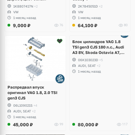
1K8807417N
+2
2K7845051D
+2
VW
VW
1 месяц назад
1 месяц назад
9,000
₽
64,100
₽
76
80
Ещё
2 фото
Блок цилиндров VAG 1.8
TSI gen3 CJS 180 л.с., Audi
A3 8V, Skoda Octavia A7,
Superb, Volkswagen Passat
06K103023D
+5
B8, Golf VII Alltrack, Seat
AUDI, SEAT
+2
Leon
1 месяц назад
Распредвал впуск
оригинал VAG 1.8, 2.0 TSI
gen3 CJS
06L109021S
+4
AUDI, SEAT
+2
1 месяц назад
45,000
₽
80,000
₽
99
117
Ещё