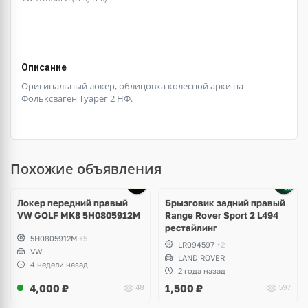
Описание
Оригинальный локер, облицовка колесной арки на
Фольксваген Туарег 2 НФ.
Похожие объявления
Локер передний правый
Брызговик задний правый
VW GOLF MK8 5H0805912M
Range Rover Sport 2 L494
рестайлинг
5H0805912M
+5
LR094597
+2
VW
LAND ROVER
4 недели назад
2 года назад
4,000
₽
1,500
₽
48
597