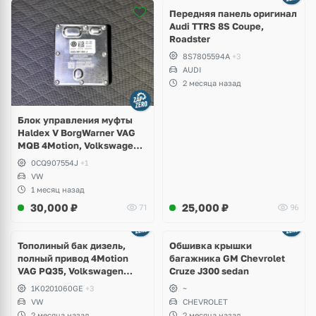
2 фото
Передняя панель оригинал
Audi TTRS 8S Coupe,
Roadster
8S7805594A
+3
AUDI
2 месяца назад
Блок управления муфты
Haldex V BorgWarner VAG
MQB 4Motion, Volkswagen
Tiguan
0CQ907554J
+1
VW
1 месяц назад
30,000
₽
25,000
₽
71
96
Тополиный бак дизель,
Обшивка крышки
полный привод 4Motion
багажника GM Chevrolet
VAG PQ35, Volkswagen
Cruze J300 sedan
Scirocco, Golf V, VI, Skoda
1K0201060GE
+3
~
Yeti, Octavia A5, Superb,
VW
CHEVROLET
Audi A3, Seat Altea
2 месяца назад
2 месяца назад