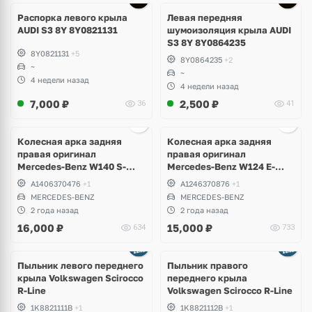
Распорка левого крыла
Левая передняя
AUDI S3 8Y 8Y0821131
шумоизоляция крыла AUDI
S3 8Y 8Y0864235
8Y0821131
+5
8Y0864235
+2
~
~
4 недели назад
4 недели назад
7,000
₽
2,500
₽
36
41
Колесная арка задняя
Колесная арка задняя
правая оригинал
правая оригинал
Mercedes-Benz W140 S-
Mercedes-Benz W124 E-
Klass
Klass
A1406370476
+1
A1246370876
+1
MERCEDES-BENZ
MERCEDES-BENZ
2 года назад
2 года назад
16,000
₽
15,000
₽
634
733
Пыльник левого переднего
Пыльник правого
крыла Volkswagen Scirocco
переднего крыла
R-Line
Volkswagen Scirocco R-Line
1K8821111B
+1
1K8821112B
+1