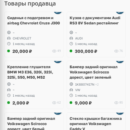
Товары продавца
Ещё
8 фото
Сиденья с подогревом и
Кузов с документами Audi
airbag Chevrolet Cruze J300
RS3 8V Sedan рестайлинг
~
~
CHEVROLET
AUDI
1 месяц назад
1 месяц назад
20,000
₽
300,000
₽
49
76
Ещё
1 фото
Крепление глушителя
Бампер задний оригинал
BMW M3 E36, 320i, 323i,
Volkswagen Scirocco
325i, S50, M50, M52
дорест, цвет зеленый
~
1K8807417N
+2
~
VW
1 месяц назад
1 месяц назад
2,000
₽
9,000
₽
62
85
Бампер задний оригинал
Стекло крышки багажника
Volkswagen Scirocco
оригинал Volkswagen
дорест, цвет белый
Caddy V