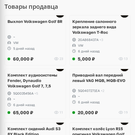
Товары продавца
Выхлоп Volkswagen Golf 8R
Крепление салонного
зеркала заднего вида
Volkswagen T-Roc
~
2GA868437A
+3
VW
VW
5 дней назад
6 дней назад
60,000
₽
5,000
₽
23
13
Комплект аудиосистемы
Приводной вал передний
Fender, Dynaudio
левый VAG MQB, MQB-EVO
Volkswagen Golf 7, 7,5
5Q0407271EA
+2
5Q0035456A
+5
~
~
6 дней назад
6 дней назад
65,000
₽
20,000
₽
11
19
Ещё
2 фото
Комплект сидений Audi S3
Комплект колёс Lyon R15
8Y Black Edition
оригинал Volkswagen Golf