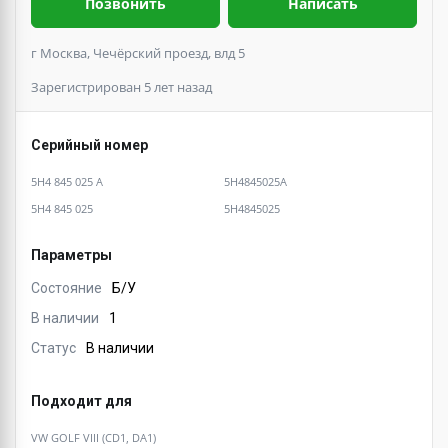
Позвонить
Написать
г Москва, Чечёрский проезд, влд 5
Зарегистрирован 5 лет назад
Серийный номер
5H4 845 025 A
5H4845025A
5H4 845 025
5H4845025
Параметры
Состояние
Б/У
В наличии
1
Статус
В наличии
Подходит для
VW GOLF VIII (CD1, DA1)