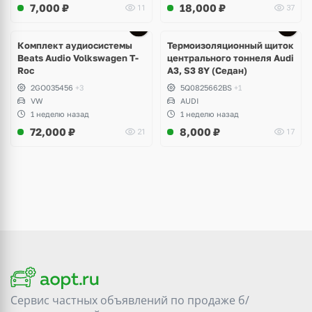
7,000
₽
18,000
₽
11
37
Комплект аудиосистемы
Термоизоляционный щиток
Beats Audio Volkswagen T-
центрального тоннеля Audi
Roc
A3, S3 8Y (Седан)
2GO035456
+3
5Q0825662BS
+1
VW
AUDI
1 неделю назад
1 неделю назад
72,000
₽
8,000
₽
21
17
Сервис частных объявлений по продаже
б/