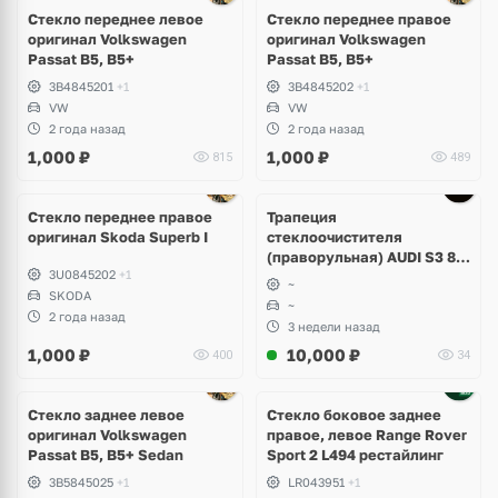
Стекло переднее левое
Стекло переднее правое
оригинал Volkswagen
оригинал Volkswagen
Passat B5, B5+
Passat B5, B5+
3B4845201
+1
3B4845202
+1
VW
VW
2 года назад
2 года назад
1,000
₽
1,000
₽
815
489
Стекло переднее правое
Трапеция
оригинал Skoda Superb I
стеклоочистителя
(праворульная) AUDI S3 8Y
3U0845202
+1
8Y2955023B
~
SKODA
~
2 года назад
3 недели назад
1,000
₽
10,000
₽
400
34
Стекло заднее левое
Стекло боковое заднее
оригинал Volkswagen
правое, левое Range Rover
Passat B5, B5+ Sedan
Sport 2 L494 рестайлинг
3B5845025
+1
LR043951
+1