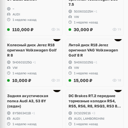
7.5
~
5G0601025H
+1
AUDI
VW
1 неделю назад
1 неделю назад
110,000
₽
30,000
₽
36
19
Ещё
3 фото
Колесный диск Jerez R18
Литой диск R18 Jerez
оригинал Volkswagen Golf
оригинал VAG Volkswagen
R 8
Golf 8 R
5H0601025Q
+1
5H0601025Q
+1
VW
VW
1 неделю назад
1 неделю назад
10,000
₽
15,000
₽
20
18
Задняя акустическая
DC Brakes RT.2 передние
полка Audi A3, S3 8Y
тормозные колодки RS4,
(седан)
RS5, RS6, R8, RSQ3, RS3 8V
(комплект 8 шт)
8Y5863411B
+1
DC1029E16
+3
AUDI
AUDI, LAMBORGHINI
1 неделю назад
1 неделю назад