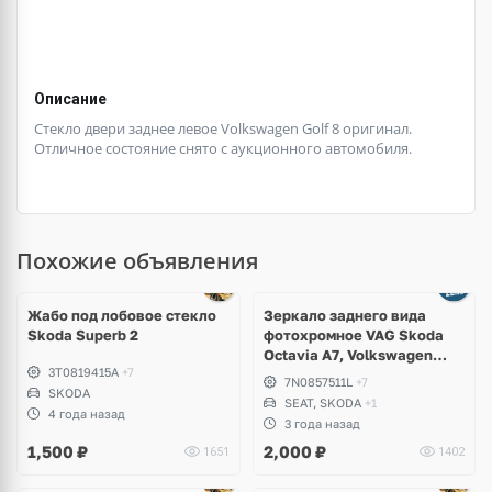
Описание
Стекло двери заднее левое Volkswagen Golf 8 оригинал.
Отличное состояние снято с аукционного автомобиля.
Похожие объявления
Ещё
1 фото
Жабо под лобовое стекло
Зеркало заднего вида
Skoda Superb 2
фотохромное VAG Skoda
Octavia A7, Volkswagen
3T0819415A
+7
Passat CC, Golf 7, e-Golf,
7N0857511L
+7
SKODA
Sharan, Seat Leon,
SEAT, SKODA
+1
Alhambra
4 года назад
3 года назад
1,500
₽
2,000
₽
1651
1402