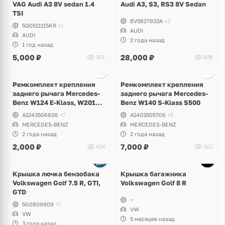
VAG Audi A3 8V sedan 1.4
Audi A3, S3, RS3 8V Sedan
TSI
8V5827933A
+2
5Q0511115KR
+1
AUDI
AUDI
2 года назад
1 год назад
5,000
₽
28,000
₽
351
838
Ремкомплект крепления
Ремкомплект крепления
заднего рычага Mercedes-
заднего рычага Mercedes-
Benz W124 E-Klass, W201
Benz W140 S-Klass S500
190
A1243506606
+7
A1403505706
+5
MERCEDES-BENZ
MERCEDES-BENZ
2 года назад
2 года назад
2,000
₽
7,000
₽
634
562
Крышка лючка бензобака
Крышка багажника
Volkswagen Golf 7.5 R, GTI,
Volkswagen Golf 8 R
GTD
~
5G0809909
+7
VW
VW
5 месяцев назад
3 года назад