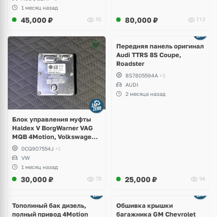
1 месяц назад
45,000
₽
80,000
₽
95
113
Ещё
2 фото
Передняя панель оригинал
Audi TTRS 8S Coupe,
Roadster
8S7805594A
+3
AUDI
2 месяца назад
Блок управления муфты
Haldex V BorgWarner VAG
MQB 4Motion, Volkswagen
Tiguan
0CQ907554J
+1
VW
1 месяц назад
30,000
₽
25,000
₽
70
94
Тополиный бак дизель,
Обшивка крышки
полный привод 4Motion
багажника GM Chevrolet