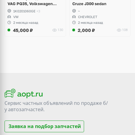
VAG PQ35, Volkswagen
Cruze J300 sedan
Scirocco, Golf V, VI, Skoda
1K0201060GE
+3
~
Yeti, Octavia A5, Superb,
VW
CHEVROLET
Audi A3, Seat Altea
2 месяца назад
2 месяца назад
45,000
₽
2,000
₽
130
108
Сервис частных объявлений по продаже
б/
у
автозапчастей.
Заявка на подбор запчастей