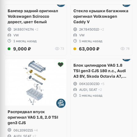
Бампер задний оригинал
Стекло крышки багажника
Volkswagen Scirocco
оригинал Volkswagen
дорест, цвет белый
Caddy V
1K8807417N
+2
2K7845051D
+2
VW
VW
1 месяц назад
1 месяц назад
9,000
₽
63,000
₽
73
78
Ещё
2 фото
Блок цилиндров VAG 1.8
TSI gen3 CJS 180 л.с., Audi
A3 8V, Skoda Octavia A7,
Superb, Volkswagen Passat
06K103023D
+5
B8, Golf VII Alltrack, Seat
AUDI, SEAT
+2
Leon
1 месяц назад
Распредвал впуск
оригинал VAG 1.8, 2.0 TSI
gen3 CJS
06L109021S
+4
AUDI, SEAT
+2