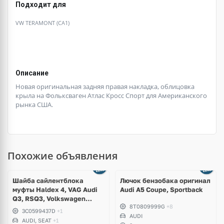
Подходит для
VW TERAMONT (CA1)
Описание
Новая оригинальная задняя правая накладка, облицовка
крыла на Фольксваген Атлас Кросс Спорт для Американского
рынка США.
Похожие объявления
Шайба сайлентблока
Лючок бензобака оригинал
муфты Haldex 4, VAG Audi
Audi A5 Coupe, Sportback
Q3, RSQ3, Volkswagen
8T0809999G
+8
Tiguan, Passat B6, B7, CC,
3C0599437D
+1
Sharan, Seat Alhambra
AUDI
AUDI, SEAT
+1