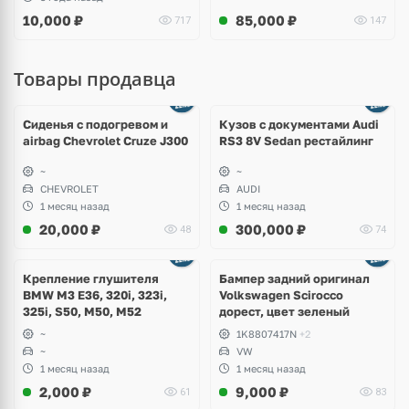
10,000
₽
85,000
₽
717
147
Товары продавца
Ещё
8 фото
Сиденья с подогревом и
Кузов с документами Audi
airbag Chevrolet Cruze J300
RS3 8V Sedan рестайлинг
~
~
CHEVROLET
AUDI
1 месяц назад
1 месяц назад
20,000
₽
300,000
₽
48
74
Ещё
1 фото
Крепление глушителя
Бампер задний оригинал
BMW M3 E36, 320i, 323i,
Volkswagen Scirocco
325i, S50, M50, M52
дорест, цвет зеленый
~
1K8807417N
+2
~
VW
1 месяц назад
1 месяц назад
2,000
₽
9,000
₽
61
83