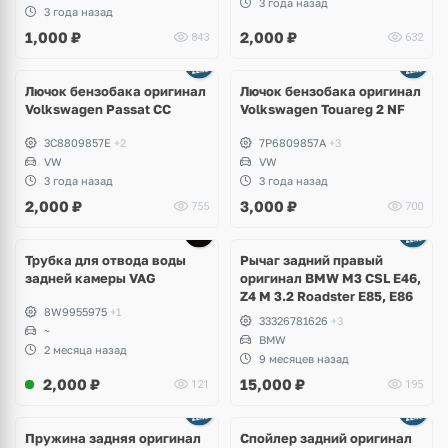
3 года назад
3 года назад
1,000
₽
2,000
₽
843
632
Ещё
3 фото
Лючок бензобака оригинал
Лючок бензобака оригинал
Volkswagen Passat CC
Volkswagen Touareg 2 NF
3C8809857E
+2
7P6809857A
+3
VW
VW
3 года назад
3 года назад
2,000
₽
3,000
₽
755
700
Трубка для отвода воды
Рычаг задний правый
задней камеры VAG
оригинал BMW M3 CSL E46,
Z4 M 3.2 Roadster E85, E86
8W9955975
+1
33326781626
+3
~
BMW
2 месяца назад
9 месяцев назад
2,000
₽
15,000
₽
121
195
Пружина задняя оригинал
Спойлер задний оригинал