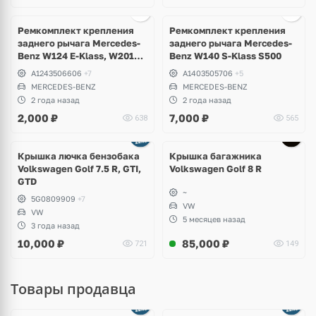
Ремкомплект крепления
Ремкомплект крепления
заднего рычага Mercedes-
заднего рычага Mercedes-
Benz W124 E-Klass, W201
Benz W140 S-Klass S500
190
A1243506606
+7
A1403505706
+5
MERCEDES-BENZ
MERCEDES-BENZ
2 года назад
2 года назад
2,000
₽
7,000
₽
638
565
Крышка лючка бензобака
Крышка багажника
Volkswagen Golf 7.5 R, GTI,
Volkswagen Golf 8 R
GTD
~
5G0809909
+7
VW
VW
5 месяцев назад
3 года назад
10,000
₽
85,000
₽
721
149
Товары продавца
Ещё
8 фото