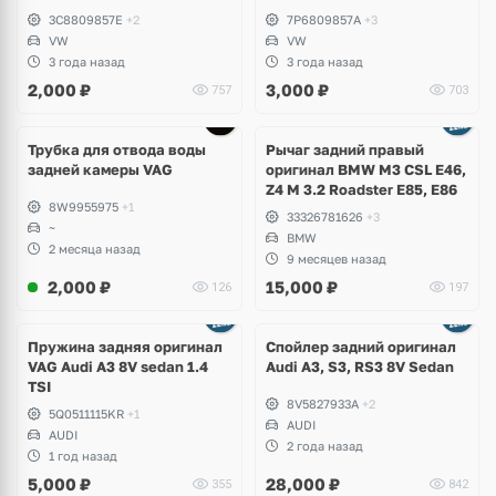
3C8809857E
+2
7P6809857A
+3
VW
VW
3 года назад
3 года назад
2,000
₽
3,000
₽
757
703
Трубка для отвода воды
Рычаг задний правый
задней камеры VAG
оригинал BMW M3 CSL E46,
Z4 M 3.2 Roadster E85, E86
8W9955975
+1
33326781626
+3
~
BMW
2 месяца назад
9 месяцев назад
2,000
₽
15,000
₽
126
197
Пружина задняя оригинал
Спойлер задний оригинал
VAG Audi A3 8V sedan 1.4
Audi A3, S3, RS3 8V Sedan
TSI
8V5827933A
+2
5Q0511115KR
+1
AUDI
AUDI
2 года назад
1 год назад
5,000
₽
28,000
₽
355
842