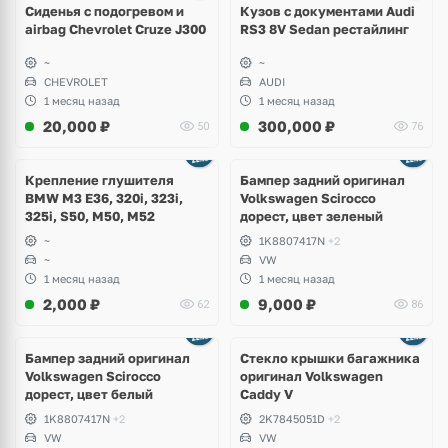
Сиденья с подогревом и
Кузов с документами Audi
airbag Chevrolet Cruze J300
RS3 8V Sedan рестайлинг
~
~
CHEVROLET
AUDI
1 месяц назад
1 месяц назад
20,000
₽
300,000
₽
50
76
Ещё
1 фото
Крепление глушителя
Бампер задний оригинал
BMW M3 E36, 320i, 323i,
Volkswagen Scirocco
325i, S50, M50, M52
дорест, цвет зеленый
~
1K8807417N
+2
~
VW
1 месяц назад
1 месяц назад
2,000
₽
9,000
₽
62
86
Бампер задний оригинал
Стекло крышки багажника
Volkswagen Scirocco
оригинал Volkswagen
дорест, цвет белый
Caddy V
1K8807417N
+2
2K7845051D
+2
VW
VW