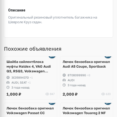
Описание
Оригинальный резиновый уплотнитель багажника на
Шевроле Круз седан.
Похожие объявления
Шайба сайлентблока
Лючок бензобака оригинал
муфты Haldex 4, VAG Audi
Audi A5 Coupe, Sportback
Q3, RSQ3, Volkswagen
8T0809999G
+8
Tiguan, Passat B6, B7, CC,
3C0599437D
+1
Sharan, Seat Alhambra
AUDI
AUDI, SEAT
+1
3 года назад
3 года назад
1,000
₽
2,000
₽
847
633
Ещё
3 фото
Лючок бензобака оригинал
Лючок бензобака оригинал
Volkswagen Passat CC
Volkswagen Touareg 2 NF