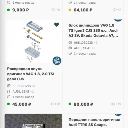
1 месяц назад
1 месяц назад
9,000
₽
64,100
₽
78
82
Ещё
2 фото
Блок цилиндров VAG 1.8
TSI gen3 CJS 180 л.с., Audi
A3 8V, Skoda Octavia A7,
Superb, Volkswagen Passat
06K103023D
+5
B8, Golf VII Alltrack, Seat
AUDI, SEAT
+2
Leon
1 месяц назад
Распредвал впуск
оригинал VAG 1.8, 2.0 TSI
gen3 CJS
06L109021S
+4
AUDI, SEAT
+2
1 месяц назад
45,000
₽
80,000
₽
100
119
Ещё
2 фото
Передняя панель оригинал
Audi TTRS 8S Coupe,