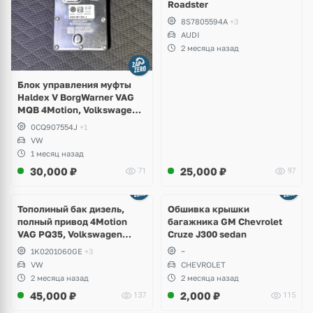
Roadster
8S7805594A
+3
AUDI
2 месяца назад
Блок управления муфты
Haldex V BorgWarner VAG
MQB 4Motion, Volkswagen
Tiguan
0CQ907554J
+1
VW
1 месяц назад
30,000
₽
25,000
₽
71
97
Тополиный бак дизель,
Обшивка крышки
полный привод 4Motion
багажника GM Chevrolet
VAG PQ35, Volkswagen
Cruze J300 sedan
Scirocco, Golf V, VI, Skoda
1K0201060GE
+3
~
Yeti, Octavia A5, Superb,
VW
CHEVROLET
Audi A3, Seat Altea
2 месяца назад
2 месяца назад
45,000
₽
2,000
₽
137
115