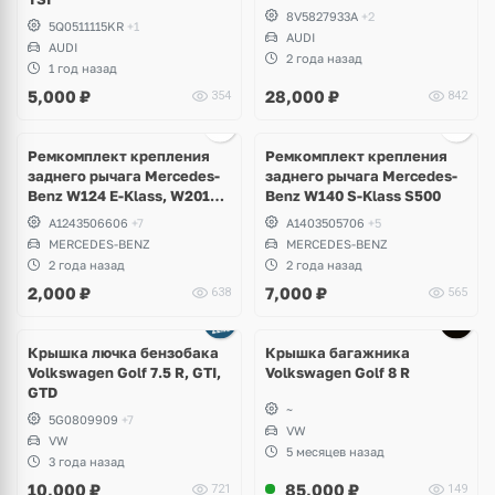
8V5827933A
+2
5Q0511115KR
+1
AUDI
AUDI
2 года назад
1 год назад
5,000
₽
28,000
₽
354
842
Ремкомплект крепления
Ремкомплект крепления
заднего рычага Mercedes-
заднего рычага Mercedes-
Benz W124 E-Klass, W201
Benz W140 S-Klass S500
190
A1243506606
+7
A1403505706
+5
MERCEDES-BENZ
MERCEDES-BENZ
2 года назад
2 года назад
2,000
₽
7,000
₽
638
565
Крышка лючка бензобака
Крышка багажника
Volkswagen Golf 7.5 R, GTI,
Volkswagen Golf 8 R
GTD
~
5G0809909
+7
VW
VW
5 месяцев назад
3 года назад
10,000
₽
85,000
₽
721
149