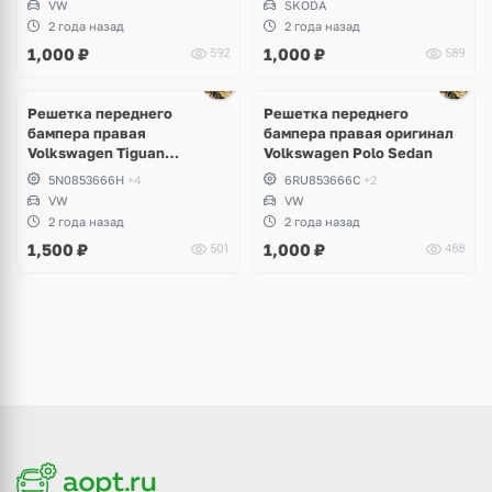
VW
SKODA
2 года назад
2 года назад
1,000
₽
1,000
₽
592
589
Решетка переднего
Решетка переднего
бампера правая
бампера правая оригинал
Volkswagen Tiguan
Volkswagen Polo Sedan
дорестайлинг
5N0853666H
+4
6RU853666C
+2
VW
VW
2 года назад
2 года назад
1,500
₽
1,000
₽
501
488