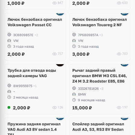
1,000
₽
2,000
₽
847
633
Ещё
3 фото
Лючок бензобака оригинал
Лючок бензобака оригинал
Volkswagen Passat CC
Volkswagen Touareg 2 NF
3C8809857E
+2
7P6809857A
+3
VW
VW
3 года назад
3 года назад
2,000
₽
3,000
₽
757
703
Трубка для отвода воды
Рычаг задний правый
задней камеры VAG
оригинал BMW M3 CSL E46,
Z4 M 3.2 Roadster E85, E86
8W9955975
+1
33326781626
+3
~
BMW
2 месяца назад
9 месяцев назад
2,000
₽
15,000
₽
126
197
Пружина задняя оригинал
Спойлер задний оригинал
VAG Audi A3 8V sedan 1.4
Audi A3, S3, RS3 8V Sedan
TSI