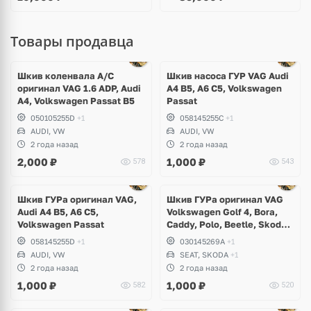
Товары продавца
Ещё
1 фото
Шкив коленвала A/C
Шкив насоса ГУР VAG Audi
оригинал VAG 1.6 ADP, Audi
A4 B5, A6 C5, Volkswagen
A4, Volkswagen Passat B5
Passat
050105255D
+1
058145255C
+1
AUDI, VW
AUDI, VW
2 года назад
2 года назад
2,000
₽
1,000
₽
578
543
Ещё
1 фото
Шкив ГУРа оригинал VAG,
Шкив ГУРа оригинал VAG
Audi A4 B5, A6 C5,
Volkswagen Golf 4, Bora,
Volkswagen Passat
Caddy, Polo, Beetle, Skoda
Octavia, Felicia, Seat Leon,
058145255D
+1
030145269A
+1
Arosa, Toledo, Cordoba
AUDI, VW
SEAT, SKODA
+1
2 года назад
2 года назад
1,000
₽
1,000
₽
582
520
Ещё