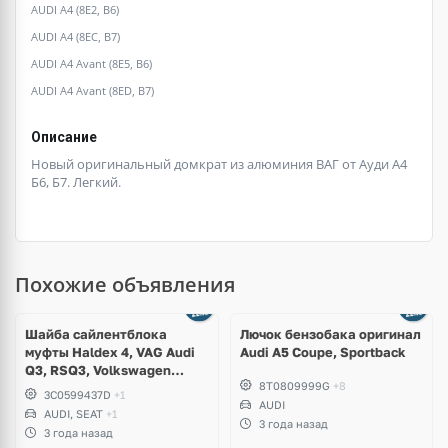
AUDI A4 (8E2, B6)
AUDI A4 (8EC, B7)
AUDI A4 Avant (8E5, B6)
AUDI A4 Avant (8ED, B7)
Описание
Новый оригинальный домкрат из алюминия ВАГ от Ауди А4
Б6, Б7. Легкий.
Похожие объявления
Шайба сайлентблока
Лючок бензобака оригинал
муфты Haldex 4, VAG Audi
Audi A5 Coupe, Sportback
Q3, RSQ3, Volkswagen
8T0809999G
+8
Tiguan, Passat B6, B7, CC,
3C0599437D
+1
Sharan, Seat Alhambra
AUDI
AUDI, SEAT
+1
3 года назад
3 года назад