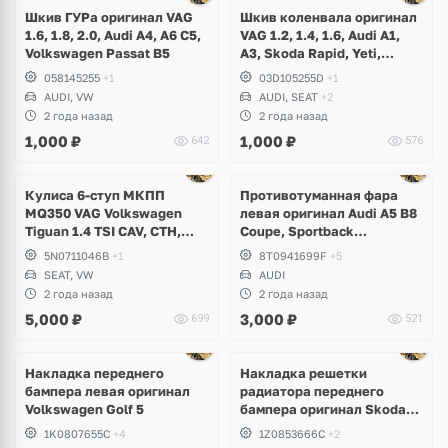
1 фото
Шкив ГУРа оригинал VAG
Шкив коленвала оригинал
1.6, 1.8, 2.0, Audi A4, A6 C5,
VAG 1.2, 1.4, 1.6, Audi A1,
Volkswagen Passat B5
A3, Skoda Rapid, Yeti,
Fabia, Roomster, Superb,
058145255
+1
03D105255D
+1
Volkswagen Golf 5, 6, Jetta,
AUDI, VW
AUDI, SEAT
+2
Tiguan, Eos, Scirocco,
2 года назад
2 года назад
Passat B6, B7, Polo, Touran,
1,000
₽
1,000
₽
642
576
Seat Leon
Ещё
1 фото
Кулиса 6-ступ МКПП
Противотуманная фара
MQ350 VAG Volkswagen
левая оригинал Audi A5 B8
Tiguan 1.4 TSI CAV, CTH,
Coupe, Sportback
Sharan, Seat Alhambra
рестайлинг
5N0711046B
+1
8T0941699F
+5
SEAT, VW
AUDI
2 года назад
2 года назад
5,000
₽
3,000
₽
699
521
Накладка переднего
Накладка решетки
бампера левая оригинал
радиатора переднего
Volkswagen Golf 5
бампера оригинал Skoda
Octavia A5
1K0807655C
+4
1Z0853666C
+2