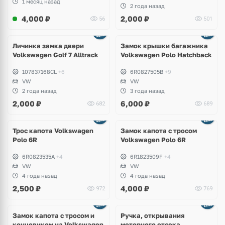
1 месяц назад
2 года назад
4,000
₽
2,000
₽
56
501
Личинка замка двери
Замок крышки багажника
Volkswagen Golf 7 Alltrack
Volkswagen Polo Hatchback
107837168CL
+6
6R0827505B
+9
VW
VW
2 года назад
3 года назад
2,000
₽
6,000
₽
682
689
Трос капота Volkswagen
Замок капота с тросом
Polo 6R
Volkswagen Polo 6R
6R0823535A
+4
6R1823509F
+4
VW
VW
4 года назад
4 года назад
2,500
₽
4,000
₽
972
769
Ещё
2 фото
Замок капота с тросом и
Ручка, открывания
концевиком на Volkswagen
моторного отсека