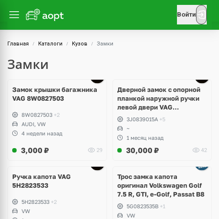
Войти
Главная
Каталоги
Кузов
Замки
Замки
Замок крышки багажника
Дверной замок с опорной
VAG 8W0827503
планкой наружной ручки
левой двери VAG
8W0827503
+2
3J0839015A
3J0839015A
+5
AUDI, VW
~
4 недели назад
1 месяц назад
3,000
₽
30,000
₽
29
42
Ручка капота VAG
Трос замка капота
5H2823533
оригинал Volkswagen Golf
7.5 R, GTI, e-Golf, Passat B8
5H2823533
+2
5G0823535B
+1
VW
VW