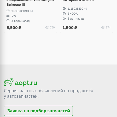
Scirocco III
1J1823533C
+1
1K8823509D
+4
SKODA
VW
6 лет назад
4 года назад
5,500
₽
1,500
₽
750
874
Сервис частных объявлений по продаже
б/
у
автозапчастей.
Заявка на подбор запчастей