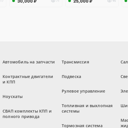
30,000
₽
25,000
₽
17
71
95
Автомобиль на запчасти
Трансмиссия
Са
Контрактные двигатели
Подвеска
Све
и КПП
Рулевое управление
Эл
Ноускаты
Топливная и выхлопная
Ши
СВАП комплекты КПП и
системы
полного привода
Мас
Тормозная система
жи