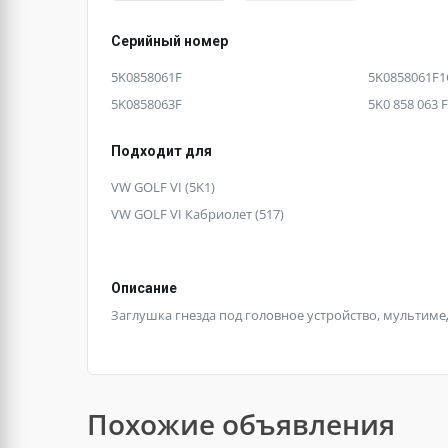
Серийный номер
5K0858061F
5K0858061F
5K0858063F
5K0 858 063 F
Подходит для
VW GOLF VI (5K1)
VW GOLF VI Кабриолет (517)
Описание
Заглушка гнезда под головное устройство, мультимед
Похожие объявления