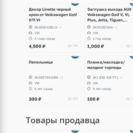
Декор Linette черный
Заглушка выхода AUX
хром от Volkswagen Golf
Volkswagen Golf V, VI,
GTI VI
Plus, Jetta, Tiguan,
Scirocco, Eos
5K1858415EL5
+4
5KD035724A
+2
VW
VW
4 года назад
1 год назад
4,500
₽
1,000
₽
785
3
Пепельница
Планка/накладка/
молдинг торпеды
5K08579619B9
+3
1K1 858 419 PT1
+1
VW
VW
6 лет назад
6 лет назад
300
₽
100
₽
835
5
Товары продавца
щё
Ещё
ото
8 фото