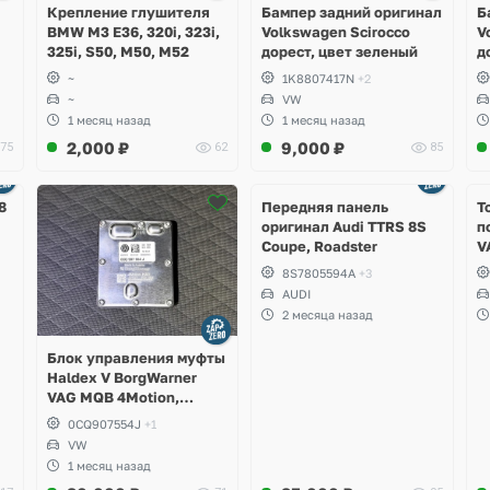
Крепление глушителя
Бампер задний оригинал
Б
BMW M3 E36, 320i, 323i,
Volkswagen Scirocco
V
325i, S50, M50, M52
дорест, цвет зеленый
д
~
1K8807417N
+2
~
VW
1 месяц назад
1 месяц назад
2,000
₽
9,000
₽
75
62
85
Ещё
2 фото
8
Передняя панель
Т
оригинал Audi TTRS 8S
п
Coupe, Roadster
V
S
8S7805594A
+3
S
AUDI
S
2 месяца назад
A
Блок управления муфты
Haldex V BorgWarner
VAG MQB 4Motion,
Volkswagen Tiguan
0CQ907554J
+1
VW
1 месяц назад