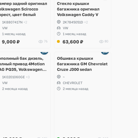
ампер задний оригинал
Стекло крышки
olkswagen Scirocco
багажника оригинал
орест, цвет белый
Volkswagen Caddy V
1K8807417N
+2
2K7845051D
+2
VW
VW
1 месяц назад
1 месяц назад
9,000
₽
63,600
₽
76
80
Ещё
2 фото
ополиный бак дизель,
Обшивка крышки
олный привод 4Motion
багажника GM Chevrolet
AG PQ35, Volkswagen
Cruze J300 sedan
cirocco, Golf V, VI,
1K0201060GE
+3
~
koda Yeti, Octavia A5,
VW
CHEVROLET
uperb, Audi A3, Seat
2 месяца назад
2 месяца назад
ltea