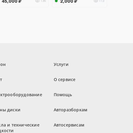
45,000
₽
2,000
₽
136
113
лон
Услуги
т
О сервисе
ектрооборудование
Помощь
ны диски
Авторазборкам
ла и технические
Автосервисам
дкости