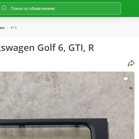
оры
#13
wagen Golf 6, GTI, R