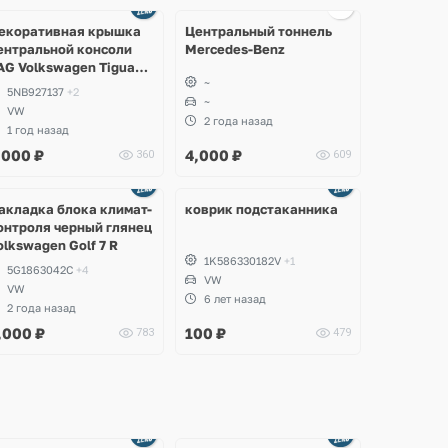
Ещё
5 фото
екоративная крышка
Центральный тоннель
ентральной консоли
Mercedes-Benz
AG Volkswagen Tiguan,
~
llspace, Taos, Seat
5NB927137
+2
arraco
~
VW
2 года назад
1 год назад
,000
₽
4,000
₽
360
609
акладка блока климат-
коврик подстаканника
онтроля черный глянец
olkswagen Golf 7 R
1K586330182V
+1
5G1863042C
+4
VW
VW
6 лет назад
2 года назад
,000
₽
100
₽
783
479
Ещё
Ещё
2 фото
8 фото