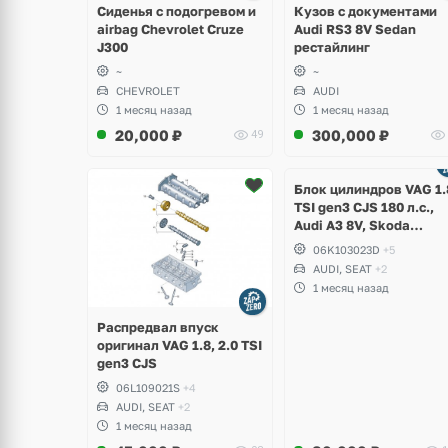
Сиденья с подогревом и
Кузов с документами
airbag Chevrolet Cruze
Audi RS3 8V Sedan
J300
рестайлинг
~
~
CHEVROLET
AUDI
1 месяц назад
1 месяц назад
20,000
₽
300,000
₽
49
Ещё
2 фото
Блок цилиндров VAG 1.
TSI gen3 CJS 180 л.с.,
Audi A3 8V, Skoda
Octavia A7, Superb,
06K103023D
+5
Volkswagen Passat B8,
AUDI, SEAT
+2
Golf VII Alltrack, Seat
1 месяц назад
Leon
Распредвал впуск
оригинал VAG 1.8, 2.0 TSI
gen3 CJS
06L109021S
+4
AUDI, SEAT
+2
1 месяц назад