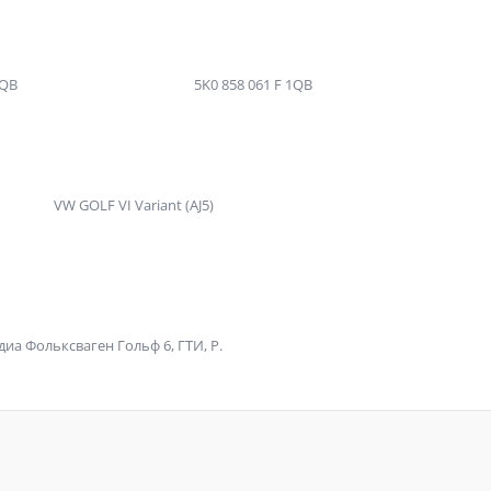
1QB
5K0 858 061 F 1QB
VW GOLF VI Variant (AJ5)
иа Фольксваген Гольф 6, ГТИ, Р.