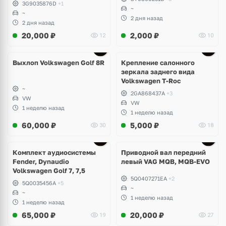
3G9035876D
+1
~
~
2 дня назад
2 дня назад
20,000
₽
2,000
₽
12
10
Выхлоп Volkswagen Golf 8R
Крепление салонного
зеркала заднего вида
Volkswagen T-Roc
~
2GA868437A
+3
VW
VW
1 неделю назад
1 неделю назад
60,000
₽
5,000
₽
30
18
Комплект аудиосистемы
Приводной вал передний
Fender, Dynaudio
левый VAG MQB, MQB-EVO
Volkswagen Golf 7, 7,5
5Q0407271EA
+2
5Q0035456A
+5
~
~
1 неделю назад
1 неделю назад
65,000
₽
20,000
₽
19
27