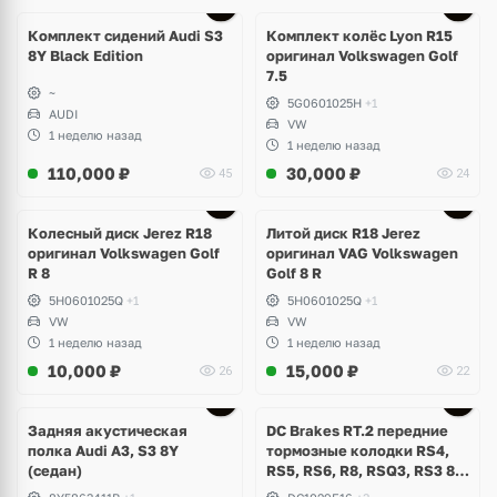
Ещё
2 фото
Комплект сидений Audi S3
Комплект колёс Lyon R15
8Y Black Edition
оригинал Volkswagen Golf
7.5
~
5G0601025H
+1
AUDI
VW
1 неделю назад
1 неделю назад
110,000
₽
30,000
₽
45
24
Ещё
3 фото
Колесный диск Jerez R18
Литой диск R18 Jerez
оригинал Volkswagen Golf
оригинал VAG Volkswagen
R 8
Golf 8 R
5H0601025Q
+1
5H0601025Q
+1
VW
VW
1 неделю назад
1 неделю назад
10,000
₽
15,000
₽
26
22
Задняя акустическая
DC Brakes RT.2 передние
полка Audi A3, S3 8Y
тормозные колодки RS4,
(седан)
RS5, RS6, R8, RSQ3, RS3 8V
(комплект 8 шт)