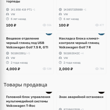
торпеды
1K1 858 419 PT1
+1
1K08573359B9
+1
VW
VW
6 лет назад
6 лет назад
100
₽
100
₽
556
477
Ещё
2 фото
Вещевое отделение
Накладка блока климат-
черный глянец под USB
контроля черный глянец
Volkswagen Golf 7.5 R, GTI
Volkswagen Golf 7 R
5G1863391J
+5
5G1863042C
+4
VW
VW
2 года назад
2 года назад
4,000
₽
2,000
₽
538
784
Товары продавца
Головной блок управления
Знак аварийной остановки
мультимедийной системы
Volkswagen T-Roc
8T0860251B
+3