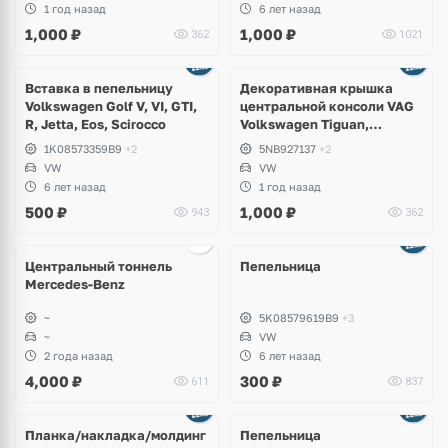
1 год назад
6 лет назад
1,000
₽
1,000
₽
362
1021
Вставка в пепельницу
Декоративная крышка
Volkswagen Golf V, VI, GTI,
центральной консоли VAG
R, Jetta, Eos, Scirocco
Volkswagen Tiguan,
Allspace, Taos, Seat Tarraco
1K08573359B9
+2
5NB927137
+2
VW
VW
6 лет назад
1 год назад
500
₽
1,000
₽
943
362
Центральный тоннель
Пепельница
Mercedes-Benz
~
5K08579619B9
+3
~
VW
2 года назад
6 лет назад
4,000
₽
300
₽
611
837
Планка/накладка/молдинг
Пепельница