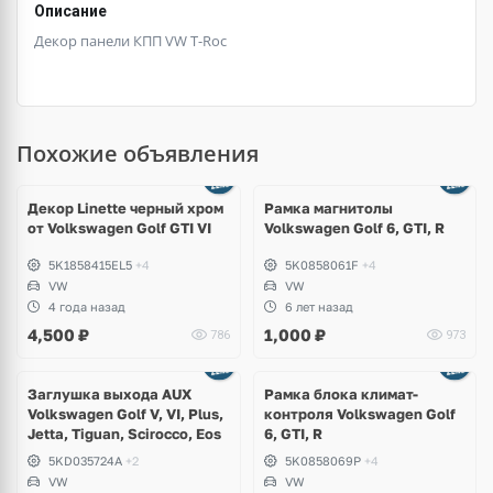
Описание
Декор панели КПП VW T-Roc
Похожие объявления
Декор Linette черный хром
Рамка магнитолы
от Volkswagen Golf GTI VI
Volkswagen Golf 6, GTI, R
5K1858415EL5
+4
5K0858061F
+4
VW
VW
4 года назад
6 лет назад
4,500
₽
1,000
₽
786
973
Заглушка выхода AUX
Рамка блока климат-
Volkswagen Golf V, VI, Plus,
контроля Volkswagen Golf
Jetta, Tiguan, Scirocco, Eos
6, GTI, R
5KD035724A
+2
5K0858069P
+4
VW
VW