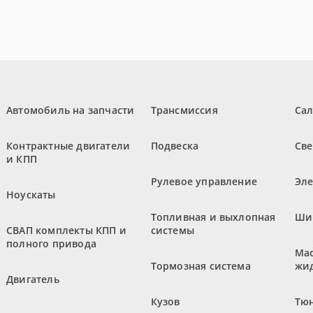
Автомобиль на запчасти
Трансмиссия
Са
Контрактные двигатели
Подвеска
Све
и КПП
Рулевое управление
Эл
Ноускаты
Топливная и выхлопная
Ши
СВАП комплекты КПП и
системы
полного привода
Мас
Тормозная система
жи
Двигатель
Кузов
Тюн