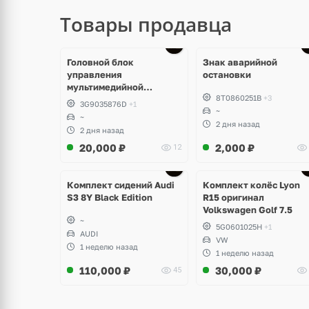
Товары продавца
Головной блок
Знак аварийной
управления
остановки
мультимедийной
8T0860251B
+3
системы Volkswagen T-
3G9035876D
+1
Roc
~
~
2 дня назад
2 дня назад
20,000
₽
2,000
₽
12
Ещё
Ещё
2 фото
3 фото
Комплект сидений Audi
Комплект колёс Lyon
S3 8Y Black Edition
R15 оригинал
Volkswagen Golf 7.5
~
5G0601025H
+1
AUDI
VW
1 неделю назад
1 неделю назад
110,000
₽
30,000
₽
45