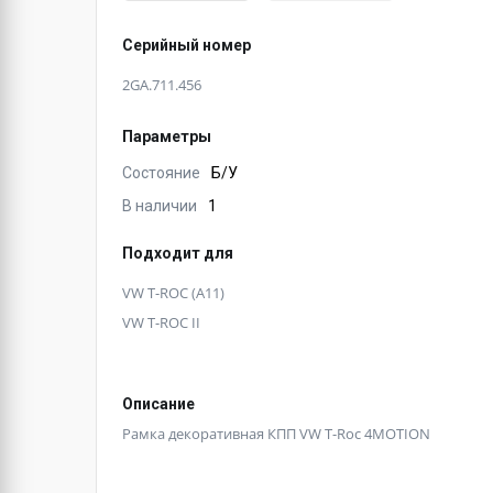
Серийный номер
2GA.711.456
Параметры
Состояние
Б/У
В наличии
1
Подходит для
VW T-ROC (A11)
VW T-ROC II
Описание
Рамка декоративная КПП VW T-Roc 4MOTION