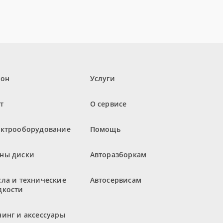
лон
Услуги
т
О сервисе
ектрооборудование
Помощь
ны диски
Авторазборкам
ла и технические
Автосервисам
дкости
инг и аксессуары