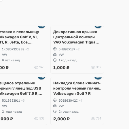
ставка в пепельницу
Декоративная крышка
olkswagen Golf V, VI,
центральной консоли
TI, R, Jetta, Eos,
VAG Volkswagen Tiguan,
cirocco
Allspace, Taos, Seat
1K08573359B9
+2
5NB927137
+2
Tarraco
VW
VW
6 лет назад
1 год назад
00
₽
1,000
₽
943
362
Ещё
Ещё
5 фото
2 фото
ещевое отделение
Накладка блока климат-
ерный глянец под USB
контроля черный глянец
olkswagen Golf 7.5 R,
Volkswagen Golf 7 R
TI
5G1863391J
+5
5G1863042C
+4
VW
VW
2 года назад
2 года назад
,000
₽
2,000
₽
538
784