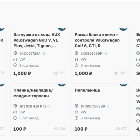
Заглушка выхода AUX
Рамка блока климат-
В
 R
Volkswagen Golf V, VI,
контроля Volkswagen
V
Plus, Jetta, Tiguan,
Golf 6, GTI, R
G
Scirocco, Eos
S
5KD035724A
+2
5K0858069P
+4
VW
VW
1 год назад
6 лет назад
1,000
₽
1,000
₽
5
73
362
1021
Планка/накладка/
Пепельница
В
молдинг торпеды
ч
V
1K1 858 419 PT1
+1
1K08573359B9
+1
G
VW
VW
6 лет назад
6 лет назад
100
₽
100
₽
4
37
556
477