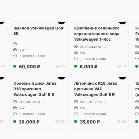
Ещё
1 фото
Выхлоп Volkswagen Golf
Крепление салонного
К
8R
зеркала заднего вида
F
Volkswagen T-Roc
V
~
2GA868437A
+3
VW
VW
1 неделю назад
1 неделю назад
60,000
₽
5,000
₽
10
30
18
Ещё
3 фото
Колесный диск Jerez
Литой диск R18 Jerez
З
R18 оригинал
оригинал VAG
п
Volkswagen Golf R 8
Volkswagen Golf 8 R
(
5H0601025Q
+1
5H0601025Q
+1
VW
VW
1 неделю назад
1 неделю назад
10,000
₽
15,000
₽
24
26
22