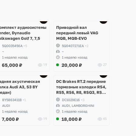
омплект аудиосистемы
Приводной вал
ender, Dynaudio
передний левый VAG
olkswagen Golf 7, 7,5
MQB, MQB-EVO
5Q0035456A
+5
5Q0407271EA
+2
~
~
1 неделю назад
1 неделю назад
65,000
₽
20,000
₽
19
27
Ещё
Ещё
2 фото
3 фото
адняя акустическая
DC Brakes RT.2 передние
олка Audi A3, S3 8Y
тормозные колодки RS4,
седан)
RS5, RS6, R8, RSQ3, RS3
8V (комплект 8 шт)
8Y5863411B
+1
DC1029E16
+3
AUDI
AUDI, LAMBORGHINI
1 неделю назад
1 неделю назад
7,000
₽
18,000
₽
19
45