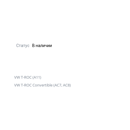
Статус
В наличии
VW T-ROC (A11)
VW T-ROC Convertible (AC7, AC8)