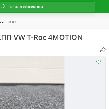
оры
#5559
КПП VW T-Roc 4MOTION