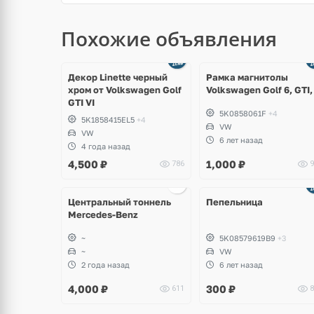
Похожие объявления
Декор Linette черный
Рамка магнитолы
хром от Volkswagen Golf
Volkswagen Golf 6, GTI,
GTI VI
5K0858061F
+4
5K1858415EL5
+4
VW
VW
6 лет назад
4 года назад
4,500
₽
1,000
₽
786
9
щё
ото
Центральный тоннель
Пепельница
Mercedes-Benz
~
5K08579619B9
+3
~
VW
2 года назад
6 лет назад
4,000
₽
300
₽
611
8