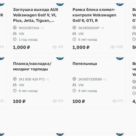
Заглушка выхода AUX
Рамка блока климат-
В
 R
Volkswagen Golf V, VI,
контроля Volkswagen
V
Plus, Jetta, Tiguan,
Golf 6, GTI, R
G
Scirocco, Eos
S
5KD035724A
+2
5K0858069P
+4
VW
VW
1 год назад
6 лет назад
1,000
₽
1,000
₽
5
69
359
1020
Планка/накладка/
Пепельница
В
молдинг торпеды
ч
V
1K1 858 419 PT1
+1
1K08573359B9
+1
G
VW
VW
6 лет назад
6 лет назад
100
₽
100
₽
4
32
554
475
Ещё
Ещё
1 фото
4 фото