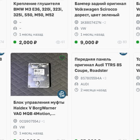
Крепление глушителя
Бампер задний оригинал
Б
BMW M3 E36, 320i, 323i,
Volkswagen Scirocco
V
325i, S50, M50, M52
дорест, цвет зеленый
д
~
1K8807417N
+2
~
VW
1 месяц назад
1 месяц назад
2,000
₽
9,000
₽
74
61
83
Ещё
2 фото
8
Передняя панель
Т
оригинал Audi TTRS 8S
п
Coupe, Roadster
V
S
8S7805594A
+3
S
AUDI
S
2 месяца назад
A
Блок управления муфты
Haldex V BorgWarner
VAG MQB 4Motion,
Volkswagen Tiguan
0CQ907554J
+1
VW
1 месяц назад