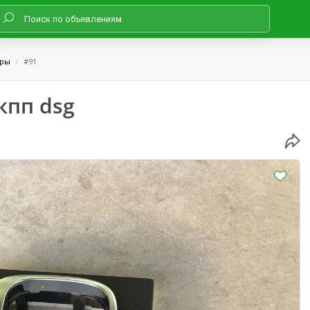
оры
#91
кпп dsg