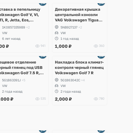
ставка в пепельницу
Декоративная крышка
olkswagen Golf V, VI,
центральной консоли
TI, R, Jetta, Eos,
VAG Volkswagen Tiguan,
cirocco
Allspace, Taos, Seat
1K08573359B9
+2
5NB927137
+2
Tarraco
VW
VW
6 лет назад
1 год назад
00
₽
1,000
₽
941
360
Ещё
Ещё
5 фото
2 фото
ещевое отделение
Накладка блока климат-
ерный глянец под USB
контроля черный глянец
olkswagen Golf 7.5 R,
Volkswagen Golf 7 R
TI
5G1863391J
+5
5G1863042C
+4
VW
VW
2 года назад
2 года назад
,000
₽
2,000
₽
535
780
Ещё
Ещё
2 фото
8 фото