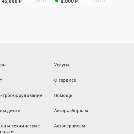
45,000
₽
2,000
₽
131
109
лон
Услуги
т
О сервисе
ектрооборудование
Помощь
ны диски
Авторазборкам
ла и технические
Автосервисам
дкости