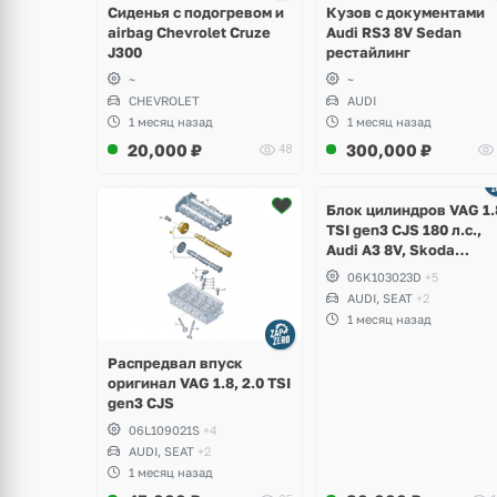
Сиденья с подогревом и
Кузов с документами
airbag Chevrolet Cruze
Audi RS3 8V Sedan
J300
рестайлинг
~
~
CHEVROLET
AUDI
1 месяц назад
1 месяц назад
20,000
₽
300,000
₽
48
Ещё
2 фото
Блок цилиндров VAG 1.
TSI gen3 CJS 180 л.с.,
Audi A3 8V, Skoda
Octavia A7, Superb,
06K103023D
+5
Volkswagen Passat B8,
AUDI, SEAT
+2
Golf VII Alltrack, Seat
1 месяц назад
Leon
Распредвал впуск
оригинал VAG 1.8, 2.0 TSI
gen3 CJS
06L109021S
+4
AUDI, SEAT
+2
1 месяц назад