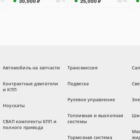
30,000
₽
25,000
₽
13
70
94
Автомобиль на запчасти
Трансмиссия
Са
Контрактные двигатели
Подвеска
Све
и КПП
Рулевое управление
Эл
Ноускаты
Топливная и выхлопная
Ши
СВАП комплекты КПП и
системы
полного привода
Мас
Тормозная система
жи