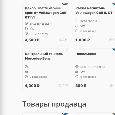
Декор Linette черный
Рамка магнитолы
хром от Volkswagen Golf
Volkswagen Golf 6, GTI,
GTI VI
5K0858061F
+4
5K1858415EL5
+4
VW
VW
6 лет назад
4 года назад
4,500
₽
1,000
₽
784
9
щё
ото
Центральный тоннель
Пепельница
Mercedes-Benz
~
5K08579619B9
+3
~
VW
2 года назад
6 лет назад
4,000
₽
300
₽
608
8
Товары продавца
щё
Ещё
ото
8 фото