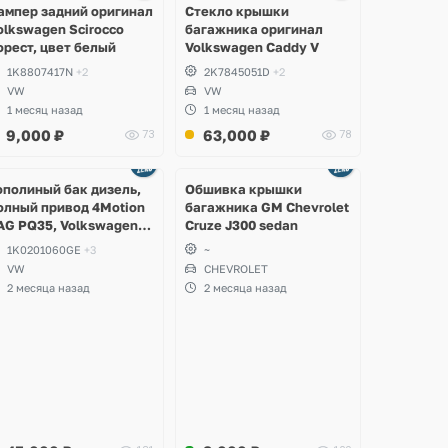
ампер задний оригинал
Стекло крышки
olkswagen Scirocco
багажника оригинал
орест, цвет белый
Volkswagen Caddy V
1K8807417N
+2
2K7845051D
+2
VW
VW
1 месяц назад
1 месяц назад
9,000
₽
63,000
₽
73
78
Ещё
2 фото
ополиный бак дизель,
Обшивка крышки
олный привод 4Motion
багажника GM Chevrolet
AG PQ35, Volkswagen
Cruze J300 sedan
cirocco, Golf V, VI,
1K0201060GE
+3
~
koda Yeti, Octavia A5,
VW
CHEVROLET
uperb, Audi A3, Seat
2 месяца назад
2 месяца назад
ltea