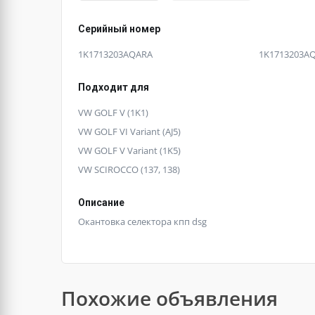
Серийный номер
1K1713203AQARA
1K1713203A
Подходит для
VW GOLF V (1K1)
VW GOLF VI Variant (AJ5)
VW GOLF V Variant (1K5)
VW SCIROCCO (137, 138)
Описание
Окантовка селектора кпп dsg
Похожие объявления