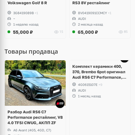
Volkswagen Golf 8 R
RS3 8V рестайлинг
3G8419089B
+1
8V0419091CCMCY
+1
~
AUDI
1 неделю назад
2 месяца назад
55,000
₽
65,000
₽
15
85
Товары продавца
Ещё
5 фото
Комплект керамики 400,
370, Brembo 6pot оригинал
Audi RS6 C7 Performance,
RS7 V8 4.0 TFSI
4G0615107E
+9
AUDI
1 месяц назад
Разбор Audi RS6 C7
Performance рестайлинг, V8
4.0 TFSI CWUG, АКПП ZF
A6 Avant (4G5, 4GD, C7)