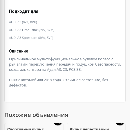
Подходит для
AUDI A3 (8V1, 8VK)
AUDI A3 Limousine (8VS, 8VM)
AUDI A3 Sportback (8VA, 8VF)
Описание
Оригинальное мультифункциональное рулевое колесо с
рычагами переключения передач и подушкой безопасности,
кожа, алькантара на Ауди А3, С3, РС3 8В.
Снят с автомобиля 2019 года. Отличное состояние, без
дефектов.
Похожие объявления
Спортивный руль c
Руль с лепестками и