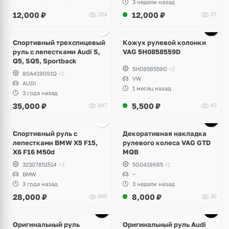
3 недели назад
12,000
₽
12,000
₽
204
37
Спортивный трехспицевый
Кожух рулевой колонки
руль с лепестками Audi S,
VAG 5H0858559D
Q5, SQ5, Sportback
5H0858559D
+2
80A419091Q
+2
VW
AUDI
1 месяц назад
3 года назад
35,000
₽
5,500
₽
847
40
Спортивный руль с
Декоративная накладка
лепестками BMW X5 F15,
рулевого колеса VAG GTD
X6 F16 M50d
MQB
32307851514
+3
5G0419685
+1
BMW
~
3 года назад
3 недели назад
28,000
₽
8,000
₽
840
30
Оригинальный руль
Оригинальный руль Audi