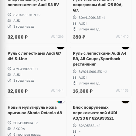
лепестками от Audi S3 8V
подогревом Audi Q5 80A,
Q7.
8V0419091CN
+2
80A419091BE
+1
AUDI
AUDI
3 года назад
3 года назад
32,600
₽
350
₽
1266
1410
Руль с лепестками Audi Q7
Руль с лепестками Audi A4
4M S-Line
B9, A5 Coupe/Sportback
рестайлинг
4M0419091T
+1
8W0419091EK
+2
AUDI
AUDI
3 года назад
3 года назад
32,600
₽
16,300
₽
1444
1136
Новый мультируль кожа
Блок подрулевых
оригинал Skoda Octavia A8
переключателей AUDI
A3/S3 8Y 82A953521
5E3419093A
+2
82A953521
+2
SKODA
~
9 месяцев назад