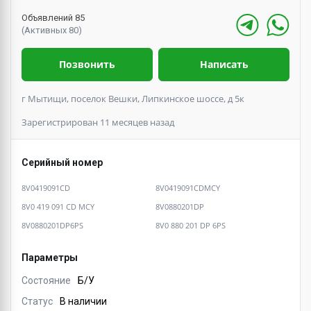
Объявлений 85
(Активных 80)
Позвонить
Написать
г Мытищи, поселок Вешки, Липкинское шоссе, д 5к
Зарегистрирован 11 месяцев назад
Серийный номер
8V0419091CD
8V0419091CDMCY
8V0 419 091 CD MCY
8V0880201DP
8V0880201DP6PS
8V0 880 201 DP 6PS
Параметры
Состояние
Б/У
Статус
В наличии