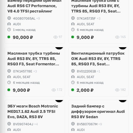
Бампер передний оригинал
Масляная трубка слив с
Audi RS6 C7 Performance,
турбины Audi RS3 8V, 8Y,
V8 4.0 TFSI рестайлинг
TTRS 8S, RSQ3 F3, Seat
Formentor Cupra 2.5 TFSI
4G0807065AL
+9
07K145735F
+3
Evo, DAZA, DNWA, DNWB
AUDI
AUDI, SEAT
1 месяц назад
6 месяцев назад
90,000
₽
9,000
₽
97
165
Масляная трубка турбины
Вентиляционный патрубок
Audi RS3 8V, 8Y, TTRS 8S,
ОЖ Audi RS3 8V, 8Y, TTRS
RSQ3 F3, Seat Formentor
8S, RSQ3 F3, Seat
Cupra 2.5 TFSI Evo, DAZA,
Formentor Cupra 2.5 TFSI
07K145778E
+3
8V0122061B
+1
DNWA, DNWB
Evo, DAZA, DNWA, DNWB
AUDI, SEAT
AUDI, SEAT
6 месяцев назад
6 месяцев назад
9,000
₽
2,000
₽
172
182
Ещё
1 фото
ЭБУ мозги Bosch Motronic
Задний бампер с
MED17.1.62 Audi 2.5 TFSI
диффузором оригинал Audi
Evo, DAZA, RS3 8V
RS3 8V Sedan
8V0907404J
+4
8V5807067M
+9
AUDI
AUDI