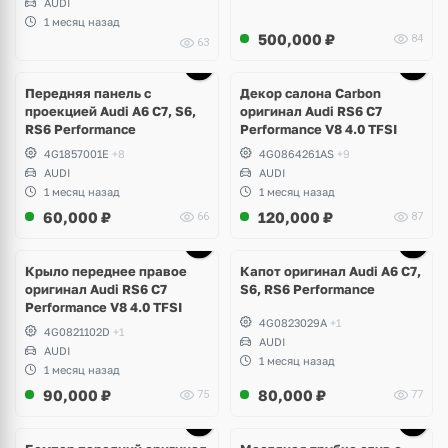
AUDI
1 месяц назад
500,000
₽
84
63
Ещё
1 фото
Передняя панель с
Декор салона Carbon
проекцией Audi A6 C7, S6,
оригинал Audi RS6 C7
RS6 Performance
Performance V8 4.0 TFSI
4G1857001E
+8
4G0864261AS
+9
AUDI
AUDI
1 месяц назад
1 месяц назад
60,000
₽
120,000
₽
66
87
Крыло переднее правое
Капот оригинал Audi A6 C7,
оригинал Audi RS6 C7
S6, RS6 Performance
Performance V8 4.0 TFSI
4G0823029A
+1
4G0821102D
+1
AUDI
AUDI
1 месяц назад
1 месяц назад
90,000
₽
80,000
₽
75
77