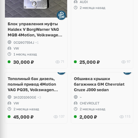
AUDI
2 месяца назад
Блок управления муфты
Haldex V BorgWarner VAG
MQB 4Motion, Volkswagen
Tiguan
0CQ907554J
+1
VW
1 месяц назад
30,000
₽
25,000
₽
71
97
Тополиный бак дизель,
Обшивка крышки
полный привод 4Motion
багажника GM Chevrolet
VAG PQ35, Volkswagen
Cruze J300 sedan
Scirocco, Golf V, VI, Skoda
1K0201060GE
+3
~
Yeti, Octavia A5, Superb,
VW
CHEVROLET
Audi A3, Seat Altea
2 месяца назад
2 месяца назад
45,000
₽
2,000
₽
137
115