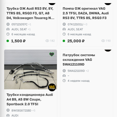
Трубка ОЖ Audi RS3 8V, 8Y,
Помпа ОЖ оригинал VAG
TTRS 8S, RSQ3 F3, Q7, A8
2.5 TFSI, DAZA, DNWA, Audi
D4, Volkswagen Touareg NF,
RS3 8V, TTRS 8S, RSQ3 F3
Seat Formentor Cupra 2.5
057121057C
+1
07K121011J
+3
TFSI DAZA, DNWA, CZGB
AUDI, SEAT
+1
AUDI, SEAT
6 месяцев назад
6 месяцев назад
1,500
₽
25,000
₽
182
190
Патрубок системы
охлаждения VAG
5WA121109D
5WA121109D
+2
~
4 недели назад
Трубки кондиционера Audi
A4 B9, A5 8W Coupe,
Sportback 2.0 TFSI
8W0816721BD
+5
AUDI