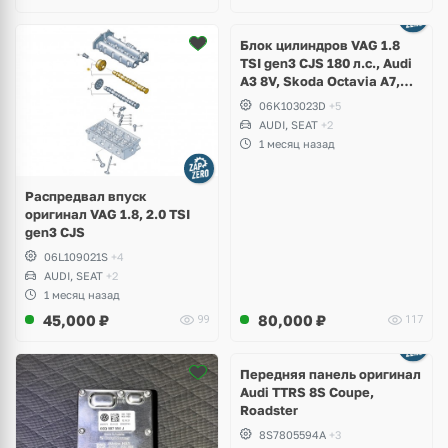
Ещё
2 фото
Блок цилиндров VAG 1.8
TSI gen3 CJS 180 л.с., Audi
A3 8V, Skoda Octavia A7,
Superb, Volkswagen Passat
06K103023D
+5
B8, Golf VII Alltrack, Seat
AUDI, SEAT
+2
Leon
1 месяц назад
Распредвал впуск
оригинал VAG 1.8, 2.0 TSI
gen3 CJS
06L109021S
+4
AUDI, SEAT
+2
1 месяц назад
45,000
₽
80,000
₽
99
117
Ещё
2 фото
Передняя панель оригинал
Audi TTRS 8S Coupe,
Roadster
8S7805594A
+3