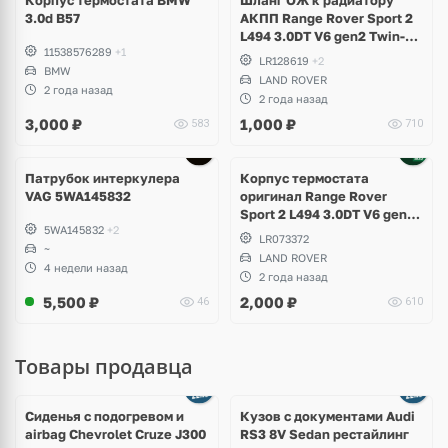
3.0d B57
АКПП Range Rover Sport 2
L494 3.0DT V6 gen2 Twin-
11538576289
+1
turbo
LR128619
+2
BMW
LAND ROVER
2 года назад
2 года назад
3,000
₽
1,000
₽
583
710
Патрубок интеркулера
Корпус термостата
VAG 5WA145832
оригинал Range Rover
Sport 2 L494 3.0DT V6 gen2
5WA145832
+2
Twin-turbo
LR073372
~
LAND ROVER
4 недели назад
2 года назад
5,500
₽
2,000
₽
46
610
Товары продавца
Ещё
8 фото
Сиденья с подогревом и
Кузов с документами Audi
airbag Chevrolet Cruze J300
RS3 8V Sedan рестайлинг