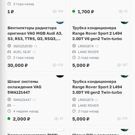
3 года назад
1
₽
1,700
₽
908
50
Вентиляторы радиатора
Трубка кондиционера
оригинал VAG MQB Audi A3,
Range Rover Sport 2 L494
S3, RS3, TTRS, Q3, RSQ3,
3.0DT V6 gen2 Twin-turbo
Volkswagen Tiguan 2,
3Q0121203D
+9
LR061874
+2
Allspace, Arteon, Passat B8,
AUDI, SEAT
+2
LAND ROVER
Multivan, Transporter T6,
2 года назад
2 года назад
Skoda Kodiaq, Karoq,
30,000
₽
5,000
₽
658
587
Superb
Шланг системы
Трубка кондиционера
охлаждения VAG
Range Rover Sport 2 L494
5WA121447
3.0DT V6 gen2 Twin-turbo
5WA121447
+2
LR061873
+2
~
LAND ROVER
4 недели назад
2 года назад
2,000
₽
5,000
₽
49
594
Корпус термостата BMW
Шланг ОЖ к радиатору