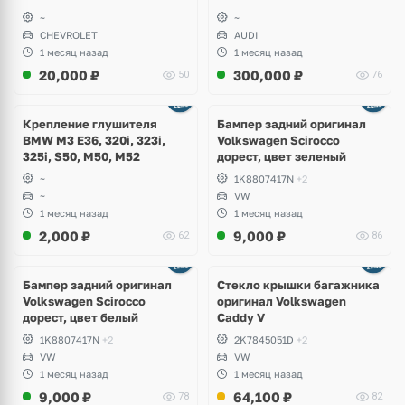
~
~
CHEVROLET
AUDI
1 месяц назад
1 месяц назад
20,000
₽
300,000
₽
50
76
Ещё
1 фото
Крепление глушителя
Бампер задний оригинал
BMW M3 E36, 320i, 323i,
Volkswagen Scirocco
325i, S50, M50, M52
дорест, цвет зеленый
~
1K8807417N
+2
~
VW
1 месяц назад
1 месяц назад
2,000
₽
9,000
₽
62
86
Бампер задний оригинал
Стекло крышки багажника
Volkswagen Scirocco
оригинал Volkswagen
дорест, цвет белый
Caddy V
1K8807417N
+2
2K7845051D
+2
VW
VW
1 месяц назад
1 месяц назад
9,000
₽
64,100
₽
78
82