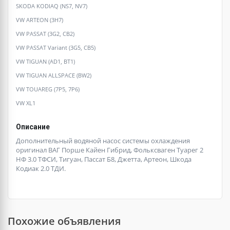
SKODA KODIAQ (NS7, NV7)
VW ARTEON (3H7)
VW PASSAT (3G2, CB2)
VW PASSAT Variant (3G5, CB5)
VW TIGUAN (AD1, BT1)
VW TIGUAN ALLSPACE (BW2)
VW TOUAREG (7P5, 7P6)
VW XL1
Описание
Дополнительный водяной насос системы охлаждения
оригинал ВАГ Порше Кайен Гибрид, Фольксваген Туарег 2
НФ 3.0 ТФСИ, Тигуан, Пассат Б8, Джетта, Артеон, Шкода
Кодиак 2.0 ТДИ.
Похожие объявления