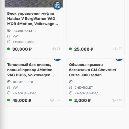
Блок управления муфты
Haldex V BorgWarner VAG
MQB 4Motion, Volkswagen
Tiguan
0CQ907554J
+1
VW
1 месяц назад
30,000
₽
25,000
₽
71
97
Тополиный бак дизель,
Обшивка крышки
полный привод 4Motion
багажника GM Chevrolet
VAG PQ35, Volkswagen
Cruze J300 sedan
Scirocco, Golf V, VI, Skoda
1K0201060GE
+3
~
Yeti, Octavia A5, Superb,
VW
CHEVROLET
Audi A3, Seat Altea
2 месяца назад
2 месяца назад
45,000
₽
2,000
₽
137
115