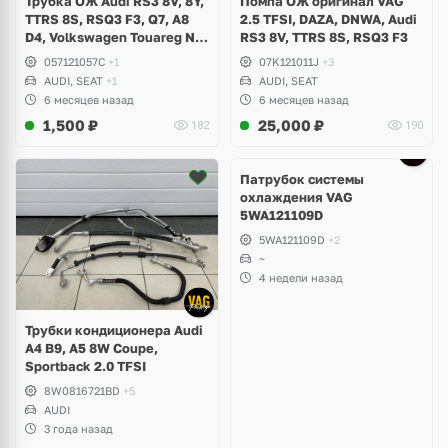
Трубка ОЖ Audi RS3 8V, 8Y,
Помпа ОЖ оригинал VAG
TTRS 8S, RSQ3 F3, Q7, A8
2.5 TFSI, DAZA, DNWA, Audi
D4, Volkswagen Touareg NF,
RS3 8V, TTRS 8S, RSQ3 F3
Seat Formentor Cupra 2.5
057121057C
+1
07K121011J
+3
TFSI DAZA, DNWA, CZGB
AUDI, SEAT
+1
AUDI, SEAT
6 месяцев назад
6 месяцев назад
1,500
₽
25,000
₽
182
190
Патрубок системы
охлаждения VAG
5WA121109D
5WA121109D
+2
~
4 недели назад
Трубки кондиционера Audi
A4 B9, A5 8W Coupe,
Sportback 2.0 TFSI
8W0816721BD
+5
AUDI
3 года назад