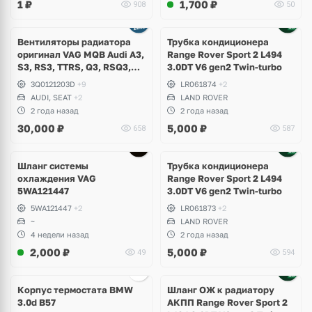
1
₽
1,700
₽
908
50
Вентиляторы радиатора
Трубка кондиционера
оригинал VAG MQB Audi A3,
Range Rover Sport 2 L494
S3, RS3, TTRS, Q3, RSQ3,
3.0DT V6 gen2 Twin-turbo
Volkswagen Tiguan 2,
3Q0121203D
+9
LR061874
+2
Allspace, Arteon, Passat B8,
AUDI, SEAT
+2
LAND ROVER
Multivan, Transporter T6,
2 года назад
2 года назад
Skoda Kodiaq, Karoq,
30,000
₽
5,000
₽
658
587
Superb
Шланг системы
Трубка кондиционера
охлаждения VAG
Range Rover Sport 2 L494
5WA121447
3.0DT V6 gen2 Twin-turbo
5WA121447
+2
LR061873
+2
~
LAND ROVER
4 недели назад
2 года назад
2,000
₽
5,000
₽
49
594
Корпус термостата BMW
Шланг ОЖ к радиатору
3.0d B57
АКПП Range Rover Sport 2