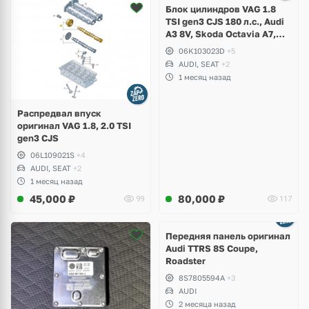
2 фото
Блок цилиндров VAG 1.8
TSI gen3 CJS 180 л.с., Audi
A3 8V, Skoda Octavia A7,
Superb, Volkswagen Passat
06K103023D
+5
B8, Golf VII Alltrack, Seat
AUDI, SEAT
+2
Leon
1 месяц назад
Распредвал впуск
оригинал VAG 1.8, 2.0 TSI
gen3 CJS
06L109021S
+4
AUDI, SEAT
+2
1 месяц назад
45,000
₽
80,000
₽
99
117
Ещё
2 фото
Передняя панель оригинал
Audi TTRS 8S Coupe,
Roadster
8S7805594A
+3
AUDI
2 месяца назад