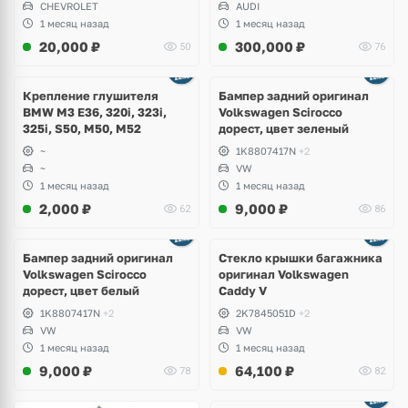
CHEVROLET
AUDI
1 месяц назад
1 месяц назад
20,000
₽
300,000
₽
50
76
Ещё
1 фото
Крепление глушителя
Бампер задний оригинал
BMW M3 E36, 320i, 323i,
Volkswagen Scirocco
325i, S50, M50, M52
дорест, цвет зеленый
~
1K8807417N
+2
~
VW
1 месяц назад
1 месяц назад
2,000
₽
9,000
₽
62
86
Бампер задний оригинал
Стекло крышки багажника
Volkswagen Scirocco
оригинал Volkswagen
дорест, цвет белый
Caddy V
1K8807417N
+2
2K7845051D
+2
VW
VW
1 месяц назад
1 месяц назад
9,000
₽
64,100
₽
78
82
Ещё