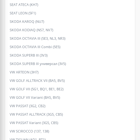
SEAT ATECA (KH7)
SEAT LEON (5F1)
SKODA KAROQ (NU7)
SKODA KODIAQ (NS7, NV7)
SKODA OCTAVIA III (5E3, NL3, NR3)
SKODA OCTAVIA III Combi (5E5)
SKODA SUPERB III (3V3)
SKODA SUPERB III универсал (3V5)
VW ARTEON (3H7)
VW GOLF ALLTRACK VII (BA5, BV5)
VW GOLF VII (5G1, BQ1, BE1, BE2)
VW GOLF VII Variant (BA5, BV5)
VW PASSAT (3G2, CB2)
VW PASSAT ALLTRACK (3G5, CB5)
VW PASSAT Variant (3G5, CB5)
VW SCIROCCO (137, 138)
VW TIGUAN (AD1, BT1)