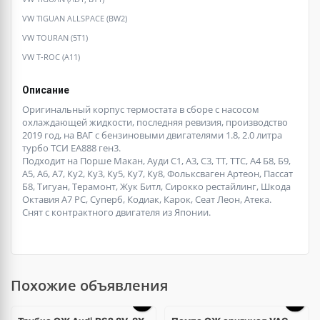
VW TIGUAN ALLSPACE (BW2)
VW TOURAN (5T1)
VW T-ROC (A11)
Описание
Оригинальный корпус термостата в сборе с насосом
охлаждающей жидкости, последняя ревизия, производство
2019 год, на ВАГ с бензиновыми двигателями 1.8, 2.0 литра
турбо ТСИ ЕА888 ген3.
Подходит на Порше Макан, Ауди С1, А3, С3, ТТ, ТТС, А4 Б8, Б9,
А5, А6, А7, Ку2, Ку3, Ку5, Ку7, Ку8, Фольксваген Артеон, Пассат
Б8, Тигуан, Терамонт, Жук Битл, Сирокко рестайлинг, Шкода
Октавия А7 РС, Суперб, Кодиак, Карок, Сеат Леон, Атека.
Снят с контрактного двигателя из Японии.
Похожие объявления