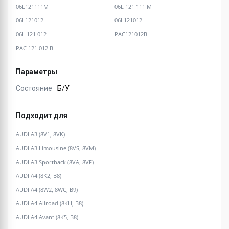
06L121111M
06L 121 111 M
06L121012
06L121012L
06L 121 012 L
PAC121012B
PAC 121 012 B
Параметры
Состояние
Б/У
Подходит для
AUDI A3 (8V1, 8VK)
AUDI A3 Limousine (8VS, 8VM)
AUDI A3 Sportback (8VA, 8VF)
AUDI A4 (8K2, B8)
AUDI A4 (8W2, 8WC, B9)
AUDI A4 Allroad (8KH, B8)
AUDI A4 Avant (8K5, B8)