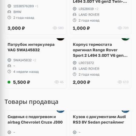
L494 3.0DT V6 gen2 Twin-
11538576289
+1
turbo
LR128619
+2
BMW
LAND ROVER
2 года назад
2 года назад
3,000
₽
1,000
₽
583
709
Патрубок интеркулера
Корпус термостата
VAG 5WA145832
оригинал Range Rover
Sport 2 L494 3.0DT V6 gen2
5WA145832
+2
Twin-turbo
LR073372
~
LAND ROVER
4 недели назад
2 года назад
5,500
₽
2,000
₽
46
610
Товары продавца
Ещё
8 фото
Сиденья с подогревом и
Кузов с документами Audi
airbag Chevrolet Cruze J300
RS3 8V Sedan рестайлинг
~
~