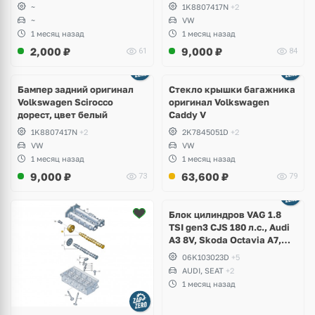
~
1K8807417N
+2
~
VW
1 месяц назад
1 месяц назад
2,000
₽
9,000
₽
61
84
Бампер задний оригинал
Стекло крышки багажника
Volkswagen Scirocco
оригинал Volkswagen
дорест, цвет белый
Caddy V
1K8807417N
+2
2K7845051D
+2
VW
VW
1 месяц назад
1 месяц назад
9,000
₽
63,600
₽
73
79
Ещё
2 фото
Блок цилиндров VAG 1.8
TSI gen3 CJS 180 л.с., Audi
A3 8V, Skoda Octavia A7,
Superb, Volkswagen Passat
06K103023D
+5
B8, Golf VII Alltrack, Seat
AUDI, SEAT
+2
Leon
1 месяц назад