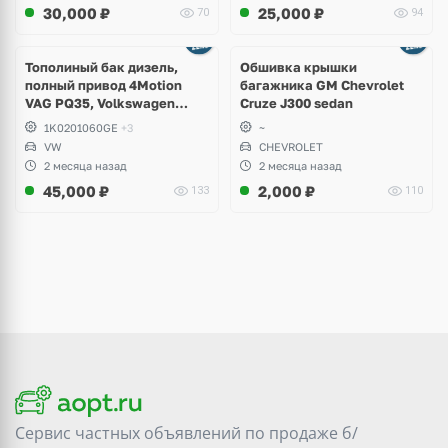
30,000
₽
25,000
₽
70
94
Тополиный бак дизель,
Обшивка крышки
полный привод 4Motion
багажника GM Chevrolet
VAG PQ35, Volkswagen
Cruze J300 sedan
Scirocco, Golf V, VI, Skoda
1K0201060GE
+3
~
Yeti, Octavia A5, Superb,
VW
CHEVROLET
Audi A3, Seat Altea
2 месяца назад
2 месяца назад
45,000
₽
2,000
₽
133
110
Сервис частных объявлений по продаже
б/