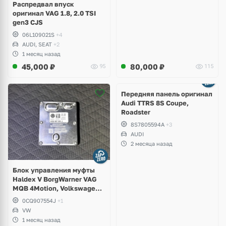
Распредвал впуск
оригинал VAG 1.8, 2.0 TSI
gen3 CJS
06L109021S
+4
AUDI, SEAT
+2
1 месяц назад
45,000
₽
80,000
₽
95
115
Ещё
2 фото
Передняя панель оригинал
Audi TTRS 8S Coupe,
Roadster
8S7805594A
+3
AUDI
2 месяца назад
Блок управления муфты
Haldex V BorgWarner VAG
MQB 4Motion, Volkswagen
Tiguan
0CQ907554J
+1
VW
1 месяц назад