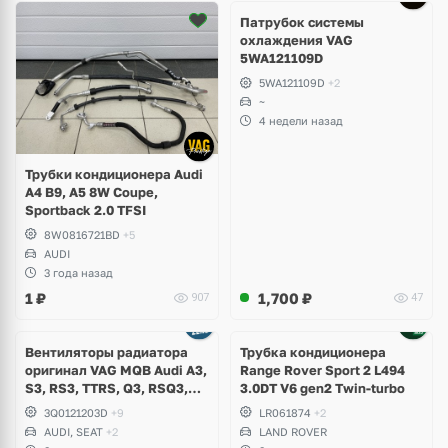
Патрубок системы
охлаждения VAG
5WA121109D
5WA121109D
+2
~
4 недели назад
Трубки кондиционера Audi
A4 B9, A5 8W Coupe,
Sportback 2.0 TFSI
8W0816721BD
+5
AUDI
3 года назад
1
₽
1,700
₽
907
47
Вентиляторы радиатора
Трубка кондиционера
оригинал VAG MQB Audi A3,
Range Rover Sport 2 L494
S3, RS3, TTRS, Q3, RSQ3,
3.0DT V6 gen2 Twin-turbo
Volkswagen Tiguan 2,
3Q0121203D
+9
LR061874
+2
Allspace, Arteon, Passat B8,
AUDI, SEAT
+2
LAND ROVER
Multivan, Transporter T6,