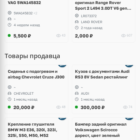
VAG 5WA145832
оригинал Range Rover
Sport 2 L494 3.0DT V6 gen2
5WA145832
+2
Twin-turbo
LR073372
~
LAND ROVER
4 недели назад
2 года назад
5,500
₽
2,000
₽
43
607
Товары продавца
Ещё
8 фото
Сиденья с подогревом и
Кузов с документами Audi
airbag Chevrolet Cruze J300
RS3 8V Sedan рестайлинг
~
~
CHEVROLET
AUDI
1 месяц назад
1 месяц назад
20,000
₽
300,000
₽
48
74
Ещё
1 фото
Крепление глушителя
Бампер задний оригинал
BMW M3 E36, 320i, 323i,
Volkswagen Scirocco
325i, S50, M50, M52
дорест, цвет зеленый