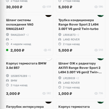
2 года назад
2 года назад
Skoda Kodiaq, Karoq,
30,000
₽
5,000
₽
658
586
Superb
Шланг системы
Трубка кондиционера
охлаждения VAG
Range Rover Sport 2 L494
5WA121447
3.0DT V6 gen2 Twin-turbo
5WA121447
+2
LR061873
+2
~
LAND ROVER
4 недели назад
2 года назад
2,000
₽
5,000
₽
45
593
Корпус термостата BMW
Шланг ОЖ к радиатору
3.0d B57
АКПП Range Rover Sport 2
L494 3.0DT V6 gen2 Twin-
11538576289
+1
turbo
LR128619
+2
BMW
LAND ROVER
2 года назад
2 года назад
3,000
₽
1,000
₽
582
706
Патрубок интеркулера
Корпус термостата