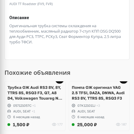
AUDI TT Roadster (FV9, FVR)
Описание
Оригинальная трубка системы охлаждения на
теплообменник, масляный радиатор 7-ступ КПП DSG DQ500
для Ауди РС3, ТТРС, РСКу3, Сеат Форментор Купра, 2.5 литра
турбо ТФСИ.
Похожие объявления
Трубка ОЖ Audi RS3 8V, 8Y,
Помпа ОЖ оригинал VAG
TTRS 8S, RSQ3 F3, Q7, A8
2.5 TFSI, DAZA, DNWA, Audi
D4, Volkswagen Touareg NF,
RS3 8V, TTRS 8S, RSQ3 F3
Seat Formentor Cupra 2.5
057121057C
+1
07K121011J
+3
TFSI DAZA, DNWA, CZGB
AUDI, SEAT
+1
AUDI, SEAT
6 месяцев назад
6 месяцев назад
1,500
₽
25,000
₽
177
187