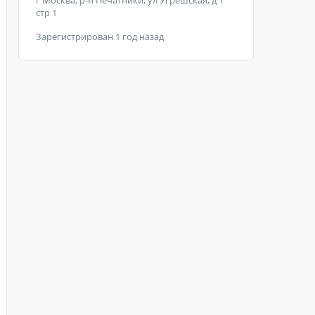
г Москва, р-н Печатники, ул Угрешская, д 1
стр 1
Зарегистрирован 1 год назад