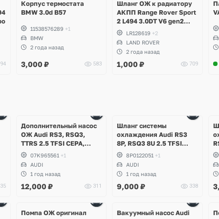
Корпус термостата
Шланг ОЖ к радиатору
П
94
BMW 3.0d B57
АКПП Range Rover Sport
V
bo
2 L494 3.0DT V6 gen2
11538576289
+1
Twin-turbo
LR128619
+2
BMW
LAND ROVER
2 года назад
2 года назад
3,000
₽
1,000
₽
94
583
709
Дополнительный насос
Шланг системы
Ш
ОЖ Audi RS3, RSQ3,
охлаждения Audi RS3
о
TTRS 2.5 TFSI CEPA,
8P, RSQ3 8U 2.5 TFSI
R
CZGB, CTSA, CZGA, CEPB
CEPA, CTSA, CZGA
C
07K965561
+1
8P0122051
+1
AUDI
AUDI
1 год назад
1 год назад
12,000
₽
9,000
₽
3
35
311
338
Ещё
1 фото
Помпа ОЖ оригинал
Вакуумный насос Audi
П