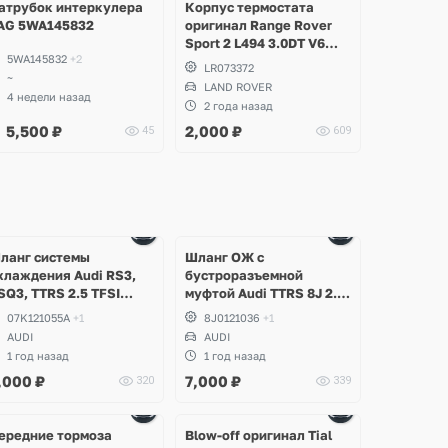
атрубок интеркулера
Корпус термостата
AG 5WA145832
оригинал Range Rover
Sport 2 L494 3.0DT V6
5WA145832
+2
gen2 Twin-turbo
LR073372
~
LAND ROVER
4 недели назад
2 года назад
5,500
₽
2,000
₽
45
609
ланг системы
Шланг ОЖ с
хлаждения Audi RS3,
бустроразъемной
SQ3, TTRS 2.5 TFSI
муфтой Audi TTRS 8J 2.5
EPA, CTSA, CZGA, CEPB
TFSI CEPA
07K121055A
+1
8J0121036
+1
AUDI
AUDI
1 год назад
1 год назад
,000
₽
7,000
₽
320
339
Ещё
1 фото
ередние тормоза
Blow-off оригинал Tial