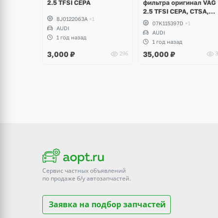
2.5 TFSI CEPA
фильтра оригинал VAG
2.5 TFSI CEPA, CTSA,
8J0122063A
+1
CZGB, CZGA, CEPB, RS3
07K115397D
+1
AUDI
RSQ3, TTRS
AUDI
1 год назад
1 год назад
3,000
₽
35,000
₽
296
3
Сервис частных объявлений
по продаже
б/у
автозапчастей.
Заявка на подбор запчастей