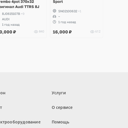
rembo 4pot 370x32
Sport
ригинал Audi TTRS 8J
SN02100632
+1
8J0615107B
+9
~
AUDI
1 год назад
1 год назад
0,000
₽
16,000
₽
840
612
лон
Услуги
т
О сервисе
ектрооборудование
Помощь