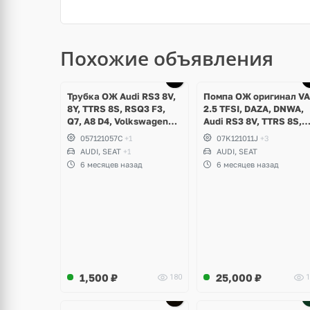
Похожие объявления
Трубка ОЖ Audi RS3 8V,
Помпа ОЖ оригинал V
8Y, TTRS 8S, RSQ3 F3,
2.5 TFSI, DAZA, DNWA,
Q7, A8 D4, Volkswagen
Audi RS3 8V, TTRS 8S,
Touareg NF, Seat
RSQ3 F3
057121057C
+1
07K121011J
+3
Formentor Cupra 2.5 TFSI
AUDI, SEAT
+1
AUDI, SEAT
DAZA, DNWA, CZGB
6 месяцев назад
6 месяцев назад
1,500
₽
25,000
₽
180
1
Ещё
2 фото