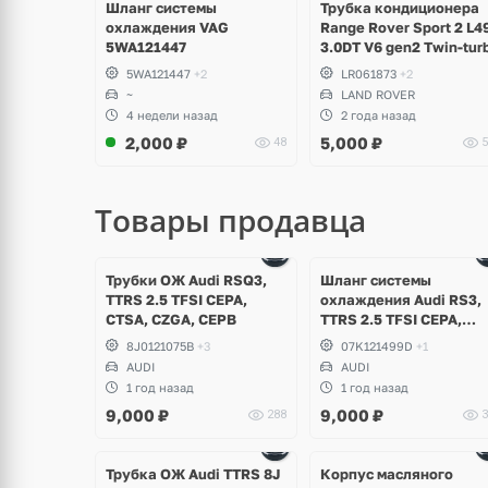
Шланг системы
Трубка кондиционера
охлаждения VAG
Range Rover Sport 2 L4
5WA121447
3.0DT V6 gen2 Twin-tur
5WA121447
+2
LR061873
+2
~
LAND ROVER
4 недели назад
2 года назад
2,000
₽
5,000
₽
48
5
Товары продавца
Трубки ОЖ Audi RSQ3,
Шланг системы
TTRS 2.5 TFSI CEPA,
охлаждения Audi RS3,
CTSA, CZGA, CEPB
TTRS 2.5 TFSI CEPA,
CEPB
8J0121075B
+3
07K121499D
+1
AUDI
AUDI
1 год назад
1 год назад
9,000
₽
9,000
₽
288
3
Ещё
1 фото
Трубка ОЖ Audi TTRS 8J
Корпус масляного