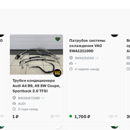
Ещё
4 фото
AG
Патрубок системы
В
охлаждения VAG
о
5WA121109D
A
R
5WA121109D
+2
T
~
A
4 недели назад
M
S
Трубки кондиционера
S
Audi A4 B9, A5 8W Coupe,
Sportback 2.0 TFSI
8W0816721BD
+5
AUDI
3 года назад
1
₽
1,700
₽
3
90
907
49