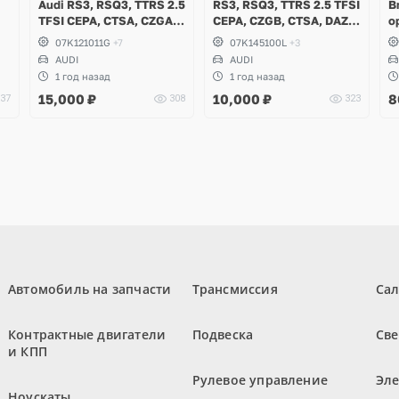
Audi RS3, RSQ3, TTRS 2.5
RS3, RSQ3, TTRS 2.5 TFSI
B
TFSI CEPA, CTSA, CZGA,
CEPA, CZGB, CTSA, DAZA,
о
,
CEPB
DNWA, CZGA, CEPB
07K121011G
+7
07K145100L
+3
AUDI
AUDI
1 год назад
1 год назад
15,000
₽
10,000
₽
8
37
308
323
Автомобиль на запчасти
Трансмиссия
Са
Контрактные двигатели
Подвеска
Све
и КПП
Рулевое управление
Эл
Ноускаты