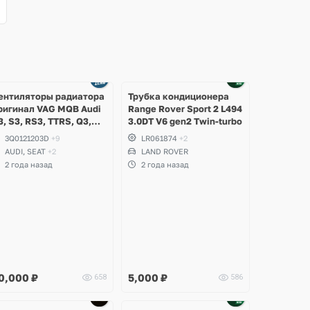
ентиляторы радиатора
Трубка кондиционера
ригинал VAG MQB Audi
Range Rover Sport 2 L494
3, S3, RS3, TTRS, Q3,
3.0DT V6 gen2 Twin-turbo
SQ3, Volkswagen
3Q0121203D
+9
LR061874
+2
iguan 2, Allspace,
AUDI, SEAT
+2
LAND ROVER
rteon, Passat B8,
2 года назад
2 года назад
ultivan, Transporter T6,
koda Kodiaq, Karoq,
uperb
0,000
₽
5,000
₽
658
586
Ещё
2 фото