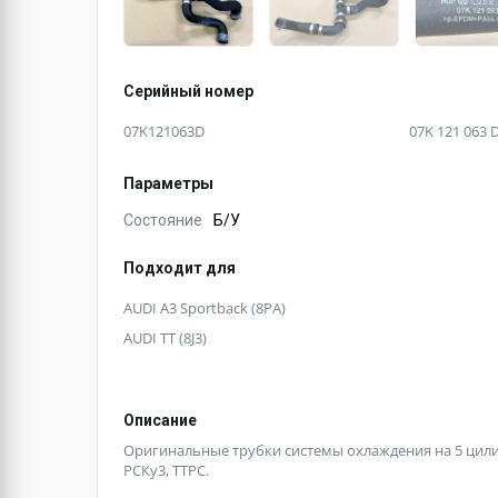
Серийный номер
07K121063D
07K 121 063 
Параметры
Состояние
Б/У
Подходит для
AUDI A3 Sportback (8PA)
AUDI TT (8J3)
Описание
Оригинальные трубки системы охлаждения на 5 цилин
РСКу3, ТТРС.