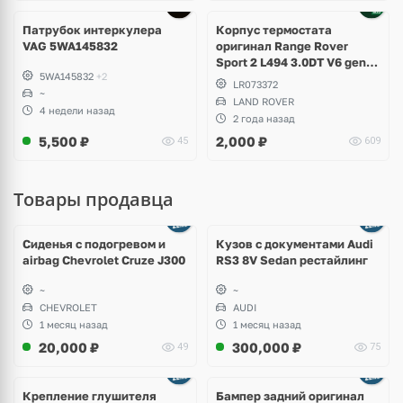
Патрубок интеркулера
Корпус термостата
VAG 5WA145832
оригинал Range Rover
Sport 2 L494 3.0DT V6 gen2
5WA145832
+2
Twin-turbo
LR073372
~
LAND ROVER
4 недели назад
2 года назад
5,500
₽
2,000
₽
45
609
Товары продавца
Ещё
8 фото
Сиденья с подогревом и
Кузов с документами Audi
airbag Chevrolet Cruze J300
RS3 8V Sedan рестайлинг
~
~
CHEVROLET
AUDI
1 месяц назад
1 месяц назад
20,000
₽
300,000
₽
49
75
Ещё
1 фото
Крепление глушителя
Бампер задний оригинал