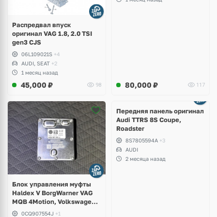
Распредвал впуск
оригинал VAG 1.8, 2.0 TSI
gen3 CJS
06L109021S
+4
AUDI, SEAT
+2
1 месяц назад
45,000
₽
80,000
₽
98
117
Ещё
2 фото
Передняя панель оригинал
Audi TTRS 8S Coupe,
Roadster
8S7805594A
+3
AUDI
2 месяца назад
Блок управления муфты
Haldex V BorgWarner VAG
MQB 4Motion, Volkswagen
Tiguan
0CQ907554J
+1