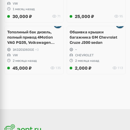
VW
1 месяц назад
30,000
₽
25,000
₽
71
95
Тополиный бак дизель,
Обшивка крышки
полный привод 4Motion
багажника GM Chevrolet
VAG PQ35, Volkswagen
Cruze J300 sedan
Scirocco, Golf V, VI, Skoda
1K0201060GE
+3
~
Yeti, Octavia A5, Superb,
VW
CHEVROLET
Audi A3, Seat Altea
2 месяца назад
2 месяца назад
45,000
₽
2,000
₽
135
113