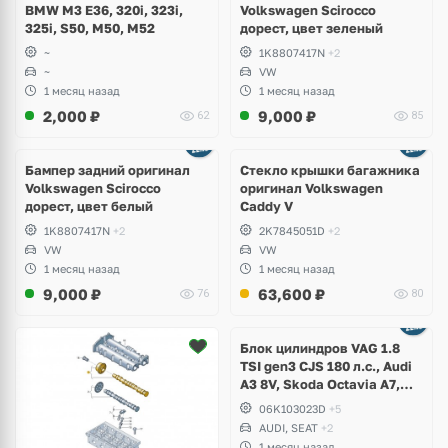
BMW M3 E36, 320i, 323i,
Volkswagen Scirocco
325i, S50, M50, M52
дорест, цвет зеленый
~
1K8807417N
+2
~
VW
1 месяц назад
1 месяц назад
2,000
₽
9,000
₽
62
85
Бампер задний оригинал
Стекло крышки багажника
Volkswagen Scirocco
оригинал Volkswagen
дорест, цвет белый
Caddy V
1K8807417N
+2
2K7845051D
+2
VW
VW
1 месяц назад
1 месяц назад
9,000
₽
63,600
₽
76
80
Ещё
2 фото
Блок цилиндров VAG 1.8
TSI gen3 CJS 180 л.с., Audi
A3 8V, Skoda Octavia A7,
Superb, Volkswagen Passat
06K103023D
+5
B8, Golf VII Alltrack, Seat
AUDI, SEAT
+2
Leon
1 месяц назад