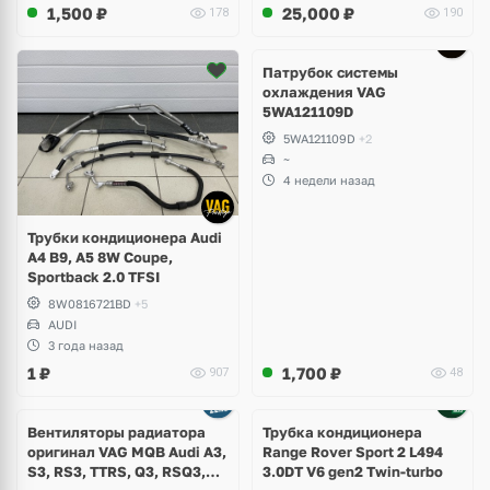
1,500
₽
25,000
₽
178
190
Патрубок системы
охлаждения VAG
5WA121109D
5WA121109D
+2
~
4 недели назад
Трубки кондиционера Audi
A4 B9, A5 8W Coupe,
Sportback 2.0 TFSI
8W0816721BD
+5
AUDI
3 года назад
1
₽
1,700
₽
907
48
Вентиляторы радиатора
Трубка кондиционера
оригинал VAG MQB Audi A3,
Range Rover Sport 2 L494
S3, RS3, TTRS, Q3, RSQ3,
3.0DT V6 gen2 Twin-turbo