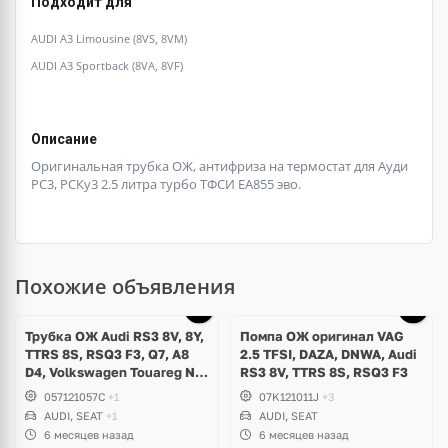
Подходит для
AUDI A3 Limousine (8VS, 8VM)
AUDI A3 Sportback (8VA, 8VF)
Описание
Оригинальная трубка ОЖ, антифриза на термостат для Ауди
РС3, РСКу3 2.5 литра турбо ТФСИ ЕА855 эво.
Похожие объявления
Трубка ОЖ Audi RS3 8V, 8Y,
Помпа ОЖ оригинал VAG
TTRS 8S, RSQ3 F3, Q7, A8
2.5 TFSI, DAZA, DNWA, Audi
D4, Volkswagen Touareg NF,
RS3 8V, TTRS 8S, RSQ3 F3
Seat Formentor Cupra 2.5
057121057C
+1
07K121011J
+3
TFSI DAZA, DNWA, CZGB
AUDI, SEAT
+1
AUDI, SEAT
6 месяцев назад
6 месяцев назад