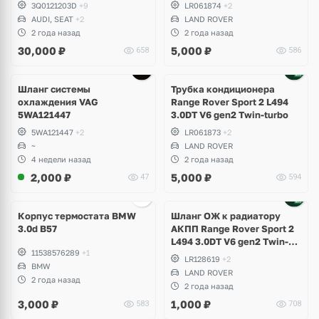
Volkswagen Tiguan 2,
3Q0121203D
+9
LR061874
+2
Allspace, Arteon, Passat B8,
AUDI, SEAT
+2
LAND ROVER
Multivan, Transporter T6,
2 года назад
2 года назад
Skoda Kodiaq, Karoq,
30,000
₽
5,000
₽
658
586
Superb
Шланг системы
Трубка кондиционера
охлаждения VAG
Range Rover Sport 2 L494
5WA121447
3.0DT V6 gen2 Twin-turbo
5WA121447
+2
LR061873
+2
~
LAND ROVER
4 недели назад
2 года назад
2,000
₽
5,000
₽
47
594
Корпус термостата BMW
Шланг ОЖ к радиатору
3.0d B57
АКПП Range Rover Sport 2
L494 3.0DT V6 gen2 Twin-
11538576289
+1
turbo
LR128619
+2
BMW
LAND ROVER
2 года назад
2 года назад
3,000
₽
1,000
₽
583
708