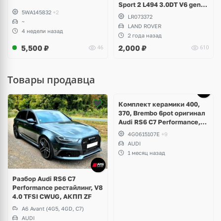
Sport 2 L494 3.0DT V6 gen2
5WA145832
+2
Twin-turbo
LR073372
~
LAND ROVER
4 недели назад
2 года назад
5,500
₽
2,000
₽
46
610
Товары продавца
Ещё
5 фото
Комплект керамики 400,
370, Brembo 6pot оригинал
Audi RS6 C7 Performance,
RS7 V8 4.0 TFSI
4G0615107E
+9
AUDI
1 месяц назад
Разбор Audi RS6 C7
Performance рестайлинг, V8
4.0 TFSI CWUG, АКПП ZF
A6 Avant (4G5, 4GD, C7)
AUDI