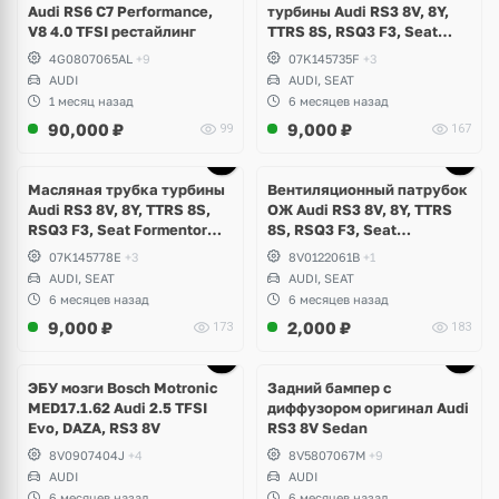
Audi RS6 C7 Performance,
турбины Audi RS3 8V, 8Y,
V8 4.0 TFSI рестайлинг
TTRS 8S, RSQ3 F3, Seat
Formentor Cupra 2.5 TFSI
4G0807065AL
+9
07K145735F
+3
Evo, DAZA, DNWA, DNWB
AUDI
AUDI, SEAT
1 месяц назад
6 месяцев назад
90,000
₽
9,000
₽
99
167
Масляная трубка турбины
Вентиляционный патрубок
Audi RS3 8V, 8Y, TTRS 8S,
ОЖ Audi RS3 8V, 8Y, TTRS
RSQ3 F3, Seat Formentor
8S, RSQ3 F3, Seat
Cupra 2.5 TFSI Evo, DAZA,
Formentor Cupra 2.5 TFSI
07K145778E
+3
8V0122061B
+1
DNWA, DNWB
Evo, DAZA, DNWA, DNWB
AUDI, SEAT
AUDI, SEAT
6 месяцев назад
6 месяцев назад
9,000
₽
2,000
₽
173
183
Ещё
1 фото
ЭБУ мозги Bosch Motronic
Задний бампер с
MED17.1.62 Audi 2.5 TFSI
диффузором оригинал Audi
Evo, DAZA, RS3 8V
RS3 8V Sedan
8V0907404J
+4
8V5807067M
+9
AUDI
AUDI
6 месяцев назад
6 месяцев назад