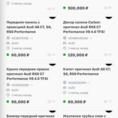
1 месяц назад
500,000
₽
86
66
Ещё
1 фото
Передняя панель с
Декор салона Carbon
проекцией Audi A6 C7, S6,
оригинал Audi RS6 C7
RS6 Performance
Performance V8 4.0 TFSI
4G1857001E
+8
4G0864261AS
+9
AUDI
AUDI
1 месяц назад
1 месяц назад
60,000
₽
120,000
₽
69
89
Крыло переднее правое
Капот оригинал Audi A6 C7,
оригинал Audi RS6 C7
S6, RS6 Performance
Performance V8 4.0 TFSI
4G0823029A
+1
4G0821102D
+1
AUDI
AUDI
1 месяц назад
1 месяц назад
90,000
₽
80,000
₽
78
79
Бампер передний оригинал
Масляная трубка слив с