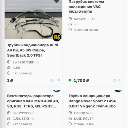
Патрубок системы
охлаждения VAG
5WA121109D
5WA121109D
+2
~
4 недели назад
Трубки кондиционера Audi
A4 B9, A5 8W Coupe,
Sportback 2.0 TFSI
8W0816721BD
+5
AUDI
3 года назад
1
₽
1,700
₽
908
50
Вентиляторы радиатора
Трубка кондиционера
оригинал VAG MQB Audi A3,
Range Rover Sport 2 L494
S3, RS3, TTRS, Q3, RSQ3,
3.0DT V6 gen2 Twin-turbo
Volkswagen Tiguan 2,
3Q0121203D
+9
LR061874
+2
Allspace, Arteon, Passat B8,
AUDI, SEAT
+2
LAND ROVER
Multivan, Transporter T6,
2 года назад
2 года назад
Skoda Kodiaq, Karoq,