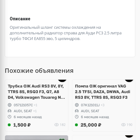
Описание
Оригинальный шланг системы охлаждения на
дополнительный радиатор справа для Ауди РС3 2.5 литра
турбо ТФСИ ЕА855 эво, 5 цилиндров.
Похожие объявления
Трубка ОЖ Audi RS3 8V, 8Y,
Помпа ОЖ оригинал VAG
TTRS 8S, RSQ3 F3, Q7, A8
2.5 TFSI, DAZA, DNWA, Audi
D4, Volkswagen Touareg NF,
RS3 8V, TTRS 8S, RSQ3 F3
Seat Formentor Cupra 2.5
057121057C
+1
07K121011J
+3
TFSI DAZA, DNWA, CZGB
AUDI, SEAT
+1
AUDI, SEAT
6 месяцев назад
6 месяцев назад
1,500
₽
25,000
₽
182
190