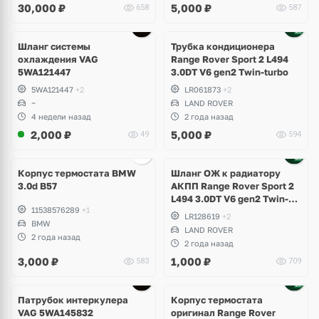
30,000
₽
5,000
₽
658
587
Superb
Шланг системы
Трубка кондиционера
охлаждения VAG
Range Rover Sport 2 L494
5WA121447
3.0DT V6 gen2 Twin-turbo
5WA121447
+2
LR061873
+2
~
LAND ROVER
4 недели назад
2 года назад
2,000
₽
5,000
₽
49
594
Корпус термостата BMW
Шланг ОЖ к радиатору
3.0d B57
АКПП Range Rover Sport 2
L494 3.0DT V6 gen2 Twin-
11538576289
+1
turbo
LR128619
+2
BMW
LAND ROVER
2 года назад
2 года назад
3,000
₽
1,000
₽
583
709
Патрубок интеркулера
Корпус термостата
VAG 5WA145832
оригинал Range Rover