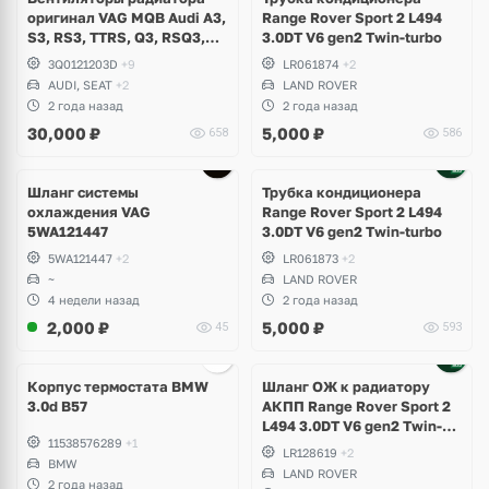
оригинал VAG MQB Audi A3,
Range Rover Sport 2 L494
S3, RS3, TTRS, Q3, RSQ3,
3.0DT V6 gen2 Twin-turbo
Volkswagen Tiguan 2,
3Q0121203D
+9
LR061874
+2
Allspace, Arteon, Passat B8,
AUDI, SEAT
+2
LAND ROVER
Multivan, Transporter T6,
2 года назад
2 года назад
Skoda Kodiaq, Karoq,
30,000
₽
5,000
₽
658
586
Superb
Шланг системы
Трубка кондиционера
охлаждения VAG
Range Rover Sport 2 L494
5WA121447
3.0DT V6 gen2 Twin-turbo
5WA121447
+2
LR061873
+2
~
LAND ROVER
4 недели назад
2 года назад
2,000
₽
5,000
₽
45
593
Корпус термостата BMW
Шланг ОЖ к радиатору
3.0d B57
АКПП Range Rover Sport 2
L494 3.0DT V6 gen2 Twin-
11538576289
+1
turbo
LR128619
+2
BMW
LAND ROVER
2 года назад