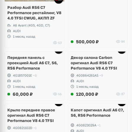
Разбор Audi RS6 C7
Performance рестайлинг, V8
4.0 TFSI CWUG, АКПП ZF
A6 Avant (4G5, 4GD, C7)
AUDI
1 месяц назад
500,000
₽
84
63
Ещё
1 фото
Передняя панель с
Декор салона Carbon
проекцией Audi A6 C7, S6,
оригинал Audi RS6 C7
RS6 Performance
Performance V8 4.0 TFSI
4G1857001E
+8
4G0864261AS
+9
AUDI
AUDI
1 месяц назад
1 месяц назад
60,000
₽
120,000
₽
66
87
Крыло переднее правое
Капот оригинал Audi A6 C7,
оригинал Audi RS6 C7
S6, RS6 Performance
Performance V8 4.0 TFSI
4G0823029A
+1
4G0821102D
+1
AUDI