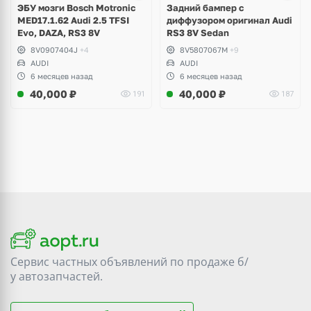
ЭБУ мозги Bosch Motronic
Задний бампер с
MED17.1.62 Audi 2.5 TFSI
диффузором оригинал Audi
Evo, DAZA, RS3 8V
RS3 8V Sedan
8V0907404J
+4
8V5807067M
+9
AUDI
AUDI
6 месяцев назад
6 месяцев назад
40,000
₽
40,000
₽
191
187
Сервис частных объявлений по продаже
б/
у
автозапчастей.