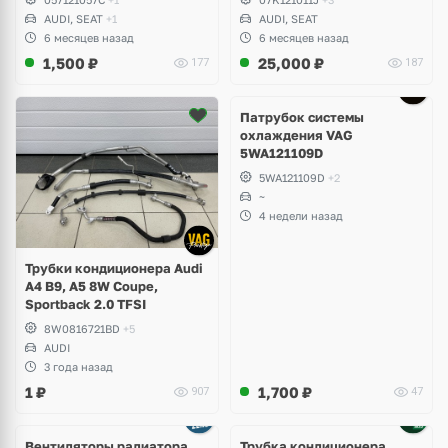
TFSI DAZA, DNWA, CZGB
AUDI, SEAT
+1
AUDI, SEAT
6 месяцев назад
6 месяцев назад
1,500
₽
25,000
₽
177
187
Патрубок системы
охлаждения VAG
5WA121109D
5WA121109D
+2
~
4 недели назад
Трубки кондиционера Audi
A4 B9, A5 8W Coupe,
Sportback 2.0 TFSI
8W0816721BD
+5
AUDI
3 года назад
1
₽
1,700
₽
907
47
Вентиляторы радиатора
Трубка кондиционера