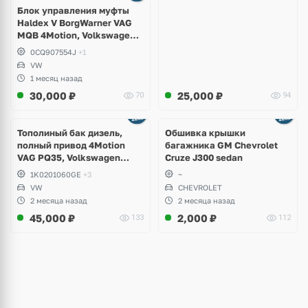
Блок управления муфты
Haldex V BorgWarner VAG
MQB 4Motion, Volkswagen
Tiguan
0CQ907554J
+1
VW
1 месяц назад
30,000
₽
25,000
₽
70
94
Тополиный бак дизель,
Обшивка крышки
полный привод 4Motion
багажника GM Chevrolet
VAG PQ35, Volkswagen
Cruze J300 sedan
Scirocco, Golf V, VI, Skoda
1K0201060GE
+3
~
Yeti, Octavia A5, Superb,
VW
CHEVROLET
Audi A3, Seat Altea
2 месяца назад
2 месяца назад
45,000
₽
2,000
₽
133
112