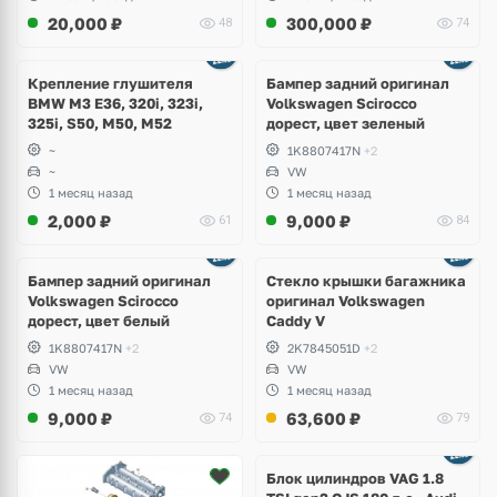
20,000
₽
300,000
₽
48
74
Ещё
1 фото
Крепление глушителя
Бампер задний оригинал
BMW M3 E36, 320i, 323i,
Volkswagen Scirocco
325i, S50, M50, M52
дорест, цвет зеленый
~
1K8807417N
+2
~
VW
1 месяц назад
1 месяц назад
2,000
₽
9,000
₽
61
84
Бампер задний оригинал
Стекло крышки багажника
Volkswagen Scirocco
оригинал Volkswagen
дорест, цвет белый
Caddy V
1K8807417N
+2
2K7845051D
+2
VW
VW
1 месяц назад
1 месяц назад
9,000
₽
63,600
₽
74
79
Ещё
2 фото
Блок цилиндров VAG 1.8