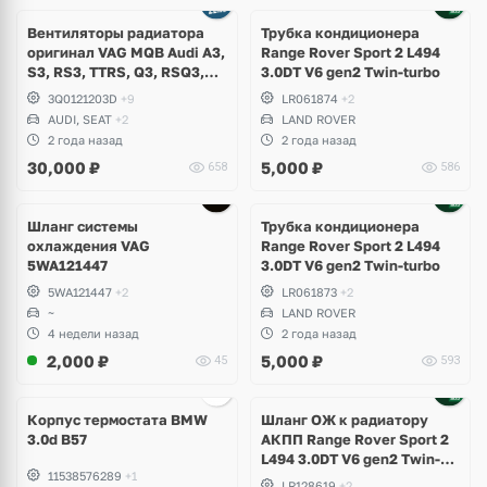
Вентиляторы радиатора
Трубка кондиционера
оригинал VAG MQB Audi A3,
Range Rover Sport 2 L494
S3, RS3, TTRS, Q3, RSQ3,
3.0DT V6 gen2 Twin-turbo
Volkswagen Tiguan 2,
3Q0121203D
+9
LR061874
+2
Allspace, Arteon, Passat B8,
AUDI, SEAT
+2
LAND ROVER
Multivan, Transporter T6,
2 года назад
2 года назад
Skoda Kodiaq, Karoq,
30,000
₽
5,000
₽
658
586
Superb
Шланг системы
Трубка кондиционера
охлаждения VAG
Range Rover Sport 2 L494
5WA121447
3.0DT V6 gen2 Twin-turbo
5WA121447
+2
LR061873
+2
~
LAND ROVER
4 недели назад
2 года назад
2,000
₽
5,000
₽
45
593
Корпус термостата BMW
Шланг ОЖ к радиатору
3.0d B57
АКПП Range Rover Sport 2
L494 3.0DT V6 gen2 Twin-
11538576289
+1
turbo
LR128619
+2