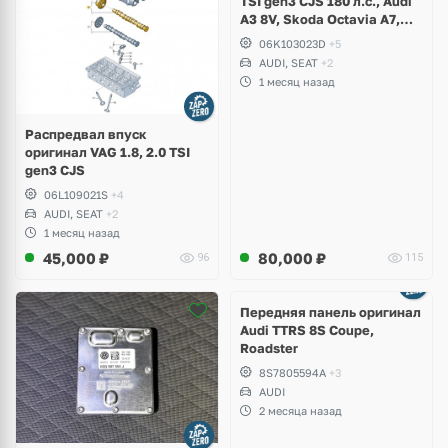
TSI gen3 CJS 180 л.с., Audi
A3 8V, Skoda Octavia A7,
Superb, Volkswagen Passat
06K103023D
+5
B8, Golf VII Alltrack, Seat
AUDI, SEAT
+2
Leon
1 месяц назад
Распредвал впуск
оригинал VAG 1.8, 2.0 TSI
gen3 CJS
06L109021S
+4
AUDI, SEAT
+2
1 месяц назад
45,000
₽
80,000
₽
96
115
Ещё
2 фото
Передняя панель оригинал
Audi TTRS 8S Coupe,
Roadster
8S7805594A
+3
AUDI
2 месяца назад