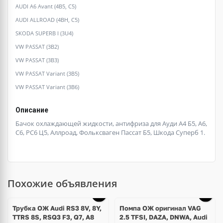
AUDI A6 Avant (4B5, C5)
AUDI ALLROAD (4BH, C5)
SKODA SUPERB I (3U4)
VW PASSAT (3B2)
VW PASSAT (3B3)
VW PASSAT Variant (3B5)
VW PASSAT Variant (3B6)
Описание
Бачок охлаждающей жидкости, антифриза для Ауди А4 Б5, А6,
С6, РС6 Ц5, Аллроад, Фольксваген Пассат Б5, Шкода Суперб 1.
Похожие объявления
Трубка ОЖ Audi RS3 8V, 8Y,
Помпа ОЖ оригинал VAG
TTRS 8S, RSQ3 F3, Q7, A8
2.5 TFSI, DAZA, DNWA, Audi