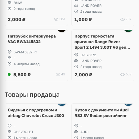
BMW
LAND ROVER
2 года назад
2 года назад
3,000
₽
1,000
₽
583
707
Патрубок интеркулера
Корпус термостата
VAG 5WA145832
оригинал Range Rover
Sport 2 L494 3.0DT V6 gen2
5WA145832
+2
Twin-turbo
LR073372
~
LAND ROVER
4 недели назад
2 года назад
5,500
₽
2,000
₽
43
609
Товары продавца
Ещё
8 фото
Сиденья с подогревом и
Кузов с документами Audi
airbag Chevrolet Cruze J300
RS3 8V Sedan рестайлинг
~
~
CHEVROLET
AUDI
1 месяц назад
1 месяц назад