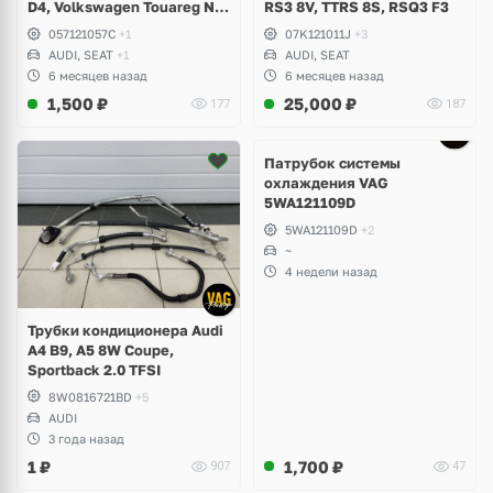
D4, Volkswagen Touareg NF,
RS3 8V, TTRS 8S, RSQ3 F3
Seat Formentor Cupra 2.5
057121057C
+1
07K121011J
+3
TFSI DAZA, DNWA, CZGB
AUDI, SEAT
+1
AUDI, SEAT
6 месяцев назад
6 месяцев назад
1,500
₽
25,000
₽
177
187
Патрубок системы
охлаждения VAG
5WA121109D
5WA121109D
+2
~
4 недели назад
Трубки кондиционера Audi
A4 B9, A5 8W Coupe,
Sportback 2.0 TFSI
8W0816721BD
+5
AUDI
3 года назад
1
₽
1,700
₽
907
47