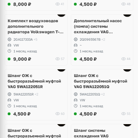
8,000
₽
4,500
₽
41
48
Комплект воздуховодов
Дополнительный насос
дополнительного
(помпа) системы
радиатора Volkswagen T-
охлаждения VAG
Roc R
2Q0965567B
2GA117333A
+5
2Q0965567B
+2
VW
~
1 месяц назад
1 месяц назад
9,000
₽
4,500
₽
57
44
Шланг ОЖ с
Шланг ОЖ с
быстроразъёмной муфтой
быстроразъёмной муфтой
VAG 5WA122051R
VAG 5WA122051Q
5WA122051R
+2
5WA122051Q
+2
VW
VW
1 месяц назад
1 месяц назад
4,500
₽
4,500
₽
60
55
Шланг ОЖ с
Шланг системы
быстроразъемной муфтой
охлаждения VAG