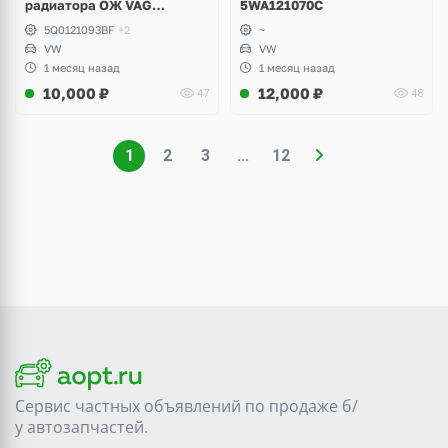
радиатора ОЖ VAG
5WA121070C
5Q0121093BF
5Q0121093BF
+2
~
VW
VW
1 месяц назад
1 месяц назад
10,000
₽
12,000
₽
47
48
1
2
3
...
12
Сервис частных объявлений по продаже
б/
у
автозапчастей.