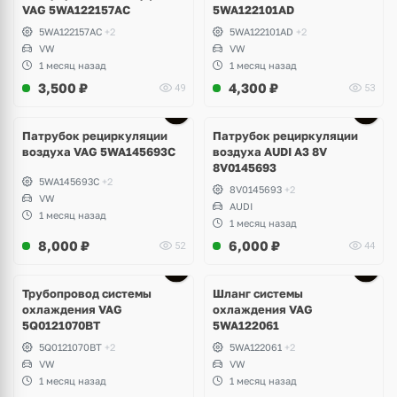
VAG 5WA122157AC
5WA122101AD
5WA122157AC
+2
5WA122101AD
+2
VW
VW
1 месяц назад
1 месяц назад
3,500
₽
4,300
₽
49
53
Патрубок рециркуляции
Патрубок рециркуляции
воздуха VAG 5WA145693C
воздуха AUDI A3 8V
8V0145693
5WA145693C
+2
8V0145693
+2
VW
AUDI
1 месяц назад
1 месяц назад
8,000
₽
6,000
₽
52
44
Трубопровод системы
Шланг системы
охлаждения VAG
охлаждения VAG
5Q0121070BT
5WA122061
5Q0121070BT
+2
5WA122061
+2
VW
VW
1 месяц назад
1 месяц назад