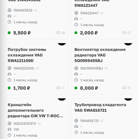
5WA121447
5WA145832
+2
5WA121447
+2
~
~
1 месяц назад
1 месяц назад
5,500
₽
2,000
₽
48
51
Патрубок системы
Вентилятор охлаждения
охлаждения VAG
радиатора VAG
5WA121109D
5Q0959455BJ
5WA121109D
+2
5Q0959455BJ
+2
~
~
1 месяц назад
1 месяц назад
1,700
₽
8,000
₽
51
41
Кронштейн
Трубопровод хладагента
дополнительного
VAG 5WA816721
радиатора ОЖ VW T-ROC
5WA816721
+2
5Q0121093FD
5Q0121093FD
+2
~
VW
1 месяц назад
1 месяц назад