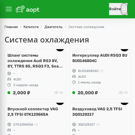
Войти
Главная
Каталоги
Двигатель
Система охлаждения
Система охлаждения
Ещё
1 фото
Шланг системы
Интеркуллер AUDI RSQ3 8U
охлаждения Audi RS3 8V,
8U0146804C
8Y, TTRS 8S, RSQ3 F3, Seat
8U0146804C
+2
Formentor Cupra 2.5 TFSI
~
DAZA, DNWA, CZGB
AUDI
AUDI
1 месяц назад
3 недели назад
2,000
₽
20,000
₽
46
43
Впускной коллектор VAG
Воздуховод VAG 2,5 TFSI
2,5 TFSI 07K129665A
3Q0129217
07K129665A
+2
3Q0129217
+2
~
~