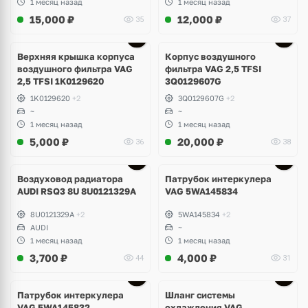
1 месяц назад
1 месяц назад
15,000
₽
12,000
₽
35
37
Ещё
2 фото
Верхняя крышка корпуса
Корпус воздушного
воздушного фильтра VAG
фильтра VAG 2,5 TFSI
2,5 TFSI 1K0129620
3Q0129607G
1K0129620
+2
3Q0129607G
+2
~
~
1 месяц назад
1 месяц назад
5,000
₽
20,000
₽
36
38
Воздуховод радиатора
Патрубок интеркулера
AUDI RSQ3 8U 8U0121329A
VAG 5WA145834
8U0121329A
+2
5WA145834
+2
AUDI
~
1 месяц назад
1 месяц назад
3,700
₽
4,000
₽
44
31
Патрубок интеркулера
Шланг системы
VAG 5WA145832
охлаждения VAG