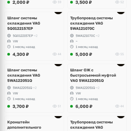
2,000
₽
3,500
₽
59
52
Шланг системы
Трубопровод системы
охлаждения VAG
охлаждения VAG
5Q0122157EP
5WA121070C
5Q0122157EP
+2
5WA121070C
+2
VW
~
1 месяц назад
1 месяц назад
4,300
₽
5,000
₽
44
55
Шланг системы
Шланг ОЖ с
охлаждения VAG
быстросъемной муфтой
5WA122051Q
VAG 5WA122051Q
5WA122051Q
+2
5WA122051Q
+2
VW
VW
1 месяц назад
1 месяц назад
3,700
₽
6,000
₽
51
44
Кронштейн
Трубопровод системы
дополнительного
охлаждения VAG