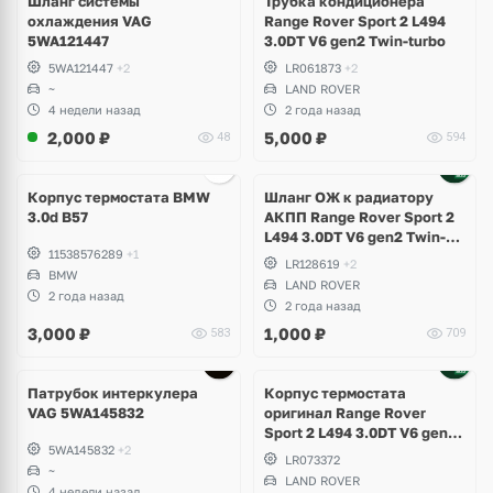
Шланг системы
Трубка кондиционера
охлаждения VAG
Range Rover Sport 2 L494
5WA121447
3.0DT V6 gen2 Twin-turbo
5WA121447
+2
LR061873
+2
~
LAND ROVER
4 недели назад
2 года назад
2,000
₽
5,000
₽
48
594
Корпус термостата BMW
Шланг ОЖ к радиатору
3.0d B57
АКПП Range Rover Sport 2
L494 3.0DT V6 gen2 Twin-
11538576289
+1
turbo
LR128619
+2
BMW
LAND ROVER
2 года назад
2 года назад
3,000
₽
1,000
₽
583
709
Патрубок интеркулера
Корпус термостата
VAG 5WA145832
оригинал Range Rover
Sport 2 L494 3.0DT V6 gen2
5WA145832
+2
Twin-turbo
LR073372
~
LAND ROVER
4 недели назад