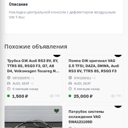
Описание
Накладка центральной консоли с дефлектором воздушным
VW T-Roc
Похожие объявления
Трубка ОЖ Audi RS3 8V, 8Y,
Помпа ОЖ оригинал VAG
TTRS 8S, RSQ3 F3, Q7, A8
2.5 TFSI, DAZA, DNWA, Audi
D4, Volkswagen Touareg NF,
RS3 8V, TTRS 8S, RSQ3 F3
Seat Formentor Cupra 2.5
057121057C
+1
07K121011J
+3
TFSI DAZA, DNWA, CZGB
AUDI, SEAT
+1
AUDI, SEAT
6 месяцев назад
6 месяцев назад
1,500
₽
25,000
₽
180
190
Патрубок системы
охлаждения VAG
5WA121109D