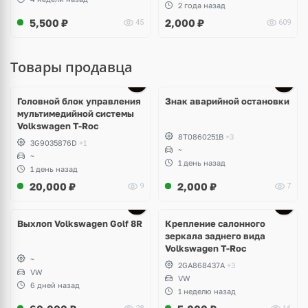
2 года назад
5,500
₽
2,000
₽
45
609
Товары продавца
Головной блок управления
Знак аварийной остановки
мультимедийной системы
Volkswagen T-Roc
8T0860251B
+3
3G9035876D
+1
~
~
1 день назад
1 день назад
20,000
₽
2,000
₽
9
7
Выхлоп Volkswagen Golf 8R
Крепление салонного
зеркала заднего вида
Volkswagen T-Roc
~
2GA868437A
+3
VW
VW
6 дней назад
1 неделю назад