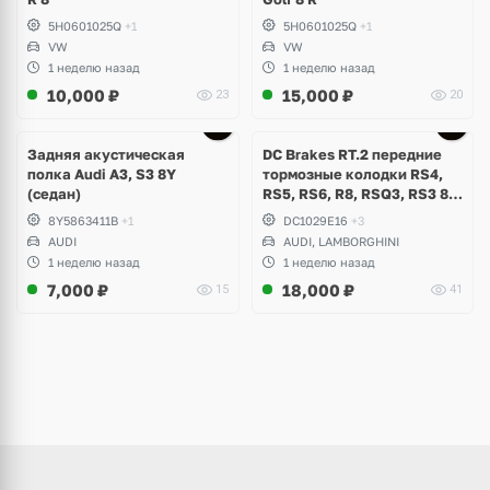
5H0601025Q
+1
5H0601025Q
+1
VW
VW
1 неделю назад
1 неделю назад
10,000
₽
15,000
₽
23
20
Задняя акустическая
DC Brakes RT.2 передние
полка Audi A3, S3 8Y
тормозные колодки RS4,
(седан)
RS5, RS6, R8, RSQ3, RS3 8V
(комплект 8 шт)
8Y5863411B
+1
DC1029E16
+3
AUDI
AUDI, LAMBORGHINI
1 неделю назад
1 неделю назад
7,000
₽
18,000
₽
15
41