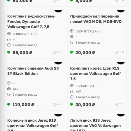
60,000
₽
5,000
₽
28
16
Комплект аудиосистемы
Приводной вал передний
Fender, Dynaudio
левый VAG MQB, MQB-EVO
Volkswagen Golf 7, 7,5
5Q0407271EA
+2
5Q0035456A
+5
~
~
1 неделю назад
1 неделю назад
65,000
₽
20,000
₽
17
24
Ещё
2 фото
Комплект сидений Audi S3
Комплект колёс Lyon R15
8Y Black Edition
оригинал Volkswagen Golf
7.5
~
5G0601025H
+1
AUDI
VW
1 неделю назад
1 неделю назад
110,000
₽
30,000
₽
42
21
Ещё
3 фото
Колесный диск Jerez R18
Литой диск R18 Jerez
оригинал Volkswagen Golf
оригинал VAG Volkswagen
R 8
Golf 8 R