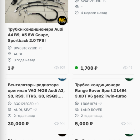
5WA121109D
+2
~
4 недели назад
Трубки кондиционера Audi
A4 B9, A5 8W Coupe,
Sportback 2.0 TFSI
8W0816721BD
+5
AUDI
3 года назад
1
₽
1,700
₽
907
49
Вентиляторы радиатора
Трубка кондиционера
оригинал VAG MQB Audi A3,
Range Rover Sport 2 L494
S3, RS3, TTRS, Q3, RSQ3,
3.0DT V6 gen2 Twin-turbo
Volkswagen Tiguan 2,
3Q0121203D
+9
LR061874
+2
Allspace, Arteon, Passat B8,
AUDI, SEAT
+2
LAND ROVER
Multivan, Transporter T6,
2 года назад
2 года назад
Skoda Kodiaq, Karoq,
30,000
₽
5,000
₽
658
586
Superb