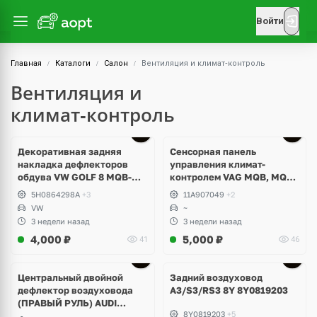
Войти
Главная
Каталоги
Салон
Вентиляция и климат‑контроль
Вентиляция и
климат‑контроль
Декоративная задняя
Сенсорная панель
накладка дефлекторов
управления климат-
обдува VW GOLF 8 MQB-
контролем VAG MQB, MQB-
EVO
EVO
5H0864298A
+3
11A907049
+2
VW
~
3 недели назад
3 недели назад
4,000
₽
5,000
₽
41
46
Центральный двойной
Задний воздуховод
дефлектор воздуховода
A3/S3/RS3 8Y 8Y0819203
(ПРАВЫЙ РУЛЬ) AUDI
8Y0819203
+5
A3/S3/RS3 8Y