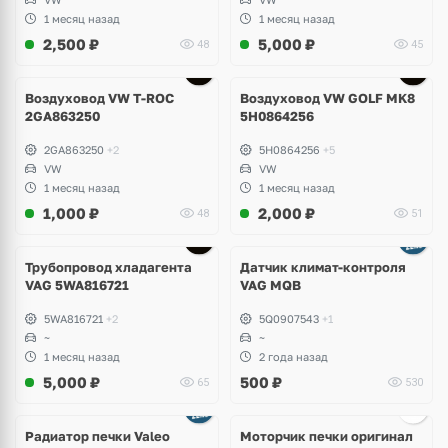
1 месяц назад
1 месяц назад
2,500
₽
5,000
₽
48
45
Воздуховод VW T-ROC
Воздуховод VW GOLF MK8
2GA863250
5H0864256
2GA863250
+2
5H0864256
+5
VW
VW
1 месяц назад
1 месяц назад
1,000
₽
2,000
₽
48
51
Трубопровод хладагента
Датчик климат-контроля
VAG 5WA816721
VAG MQB
5WA816721
+2
5Q0907543
+1
~
~
1 месяц назад
2 года назад
5,000
₽
500
₽
65
530
Радиатор печки Valeo
Моторчик печки оригинал