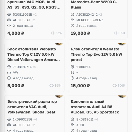
оригинал VAG MQB, Audi
Mercedes-Benz W203 C-
A3, S3, RS3, Q2, Q3, RSQ3,
Klass
Volkswagen Arteon, Passat
5Q0819031B
+2
A2038204242
+2
B8, Tiguan, Taos, Golf 7, 8,
AUDI, SEAT
+2
MERCEDES-BENZ
T-Roc, Caddy, Skoda
2 года назад
2 года назад
Kodiaq, Karoq, Octavia,
4,000
₽
19,000
₽
924
650
Superb, Seat Leon
Блок отопителя Webasto
Блок отопителя Webasto
Thermo Top C 12V 5,0 kW
Thermo Top Evo 12V 5,0 kW
Diesel Volkswagen Amarok,
petrol
Transporter T5, Caravelle,
7E0815071A
+5
1318021A
Multivan
VW
~
4 года назад
4 года назад
5,000
₽
15,000
₽
1654
1068
Электрический радиатор
Дополнительный
отопителя VAG Audi,
отопитель Audi A4 B8
Volkswagen, Skoda, Seat
Allroad, Q5, A5 Sportback
1K0963235G
+4
8K0819011
+4
AUDI, SEAT
+2
AUDI
4 года назад
4 года назад