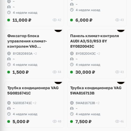
~
~
~
4 недели назад
4 недели назад
11,000
₽
6,000
₽
42
43
Фиксатор блока
Панель климат-контроля
управления климат-
AUDI A3/S3/RS3 8Y
контролем VAG
8Y0820043C
8Y2820893A
8Y2820893A
+2
8Y0820043C
+2
~
~
4 недели назад
4 недели назад
1,500
₽
30,000
₽
44
43
Трубка кондиционера VAG
Трубка кондиционера VAG
5Q0816741C
5WA816713B
5Q0816741C
+2
5WA816713B
+2
~
~
4 недели назад
4 недели назад
5,000
₽
7,500
₽
48
46