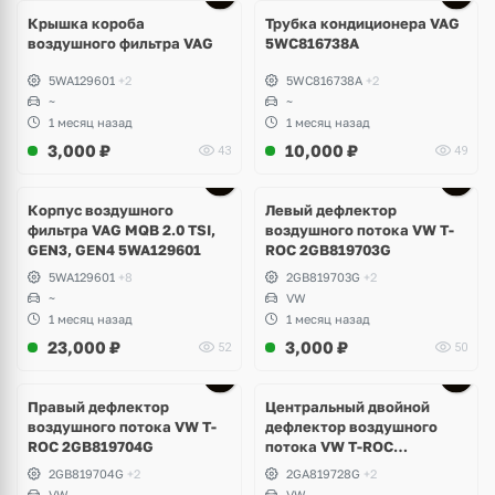
Крышка короба
Трубка кондиционера VAG
воздушного фильтра VAG
5WC816738A
5WA129601
+2
5WC816738A
+2
~
~
1 месяц назад
1 месяц назад
3,000
₽
10,000
₽
43
49
Корпус воздушного
Левый дефлектор
фильтра VAG MQB 2.0 TSI,
воздушного потока VW T-
GEN3, GEN4 5WA129601
ROC 2GB819703G
5WA129601
+8
2GB819703G
+2
~
VW
1 месяц назад
1 месяц назад
23,000
₽
3,000
₽
52
50
Правый дефлектор
Центральный двойной
воздушного потока VW T-
дефлектор воздушного
ROC 2GB819704G
потока VW T-ROC
2GA819728G
2GB819704G
+2
2GA819728G
+2
VW
VW