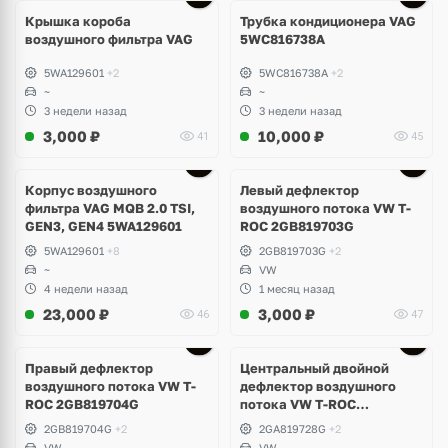
Крышка короба
Трубка кондиционера VAG
воздушного фильтра VAG
5WC816738A
5WA129601
+2
5WC816738A
+2
~
~
3 недели назад
3 недели назад
3,000
₽
10,000
₽
41
45
Корпус воздушного
Левый дефлектор
фильтра VAG MQB 2.0 TSI,
воздушного потока VW T-
GEN3, GEN4 5WA129601
ROC 2GB819703G
5WA129601
+8
2GB819703G
+2
~
VW
4 недели назад
1 месяц назад
23,000
₽
3,000
₽
46
47
Правый дефлектор
Центральный двойной
воздушного потока VW T-
дефлектор воздушного
ROC 2GB819704G
потока VW T-ROC
2GA819728G
2GB819704G
+2
2GA819728G
+2
VW
VW