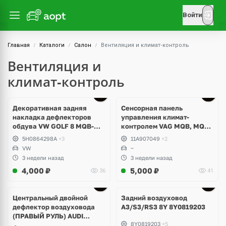
Войти
Главная
Каталоги
Салон
Вентиляция и климат‑контроль
Вентиляция и
климат‑контроль
Декоративная задняя
Сенсорная панель
накладка дефлекторов
управления климат-
обдува VW GOLF 8 MQB-
контролем VAG MQB, MQB-
EVO
EVO
5H0864298A
+3
11A907049
+2
VW
~
3 недели назад
3 недели назад
4,000
₽
5,000
₽
36
41
Центральный двойной
Задний воздуховод
дефлектор воздуховода
A3/S3/RS3 8Y 8Y0819203
(ПРАВЫЙ РУЛЬ) AUDI
8Y0819203
+5
A3/S3/RS3 8Y