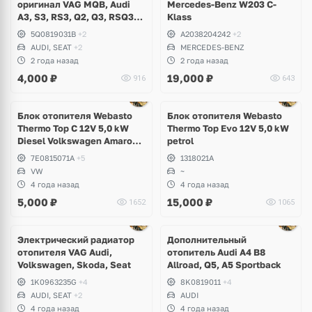
оригинал VAG MQB, Audi
Mercedes-Benz W203 C-
A3, S3, RS3, Q2, Q3, RSQ3,
Klass
Volkswagen Arteon, Passat
5Q0819031B
+2
A2038204242
+2
B8, Tiguan, Taos, Golf 7, 8,
AUDI, SEAT
+2
MERCEDES-BENZ
T-Roc, Caddy, Skoda
2 года назад
2 года назад
Kodiaq, Karoq, Octavia,
4,000
₽
19,000
₽
916
643
Superb, Seat Leon
Блок отопителя Webasto
Блок отопителя Webasto
Thermo Top C 12V 5,0 kW
Thermo Top Evo 12V 5,0 kW
Diesel Volkswagen Amarok,
petrol
Transporter T5, Caravelle,
7E0815071A
+5
1318021A
Multivan
VW
~
4 года назад
4 года назад
5,000
₽
15,000
₽
1652
1065
Электрический радиатор
Дополнительный
отопителя VAG Audi,
отопитель Audi A4 B8
Volkswagen, Skoda, Seat
Allroad, Q5, A5 Sportback
1K0963235G
+4
8K0819011
+4
AUDI, SEAT
+2
AUDI
4 года назад
4 года назад