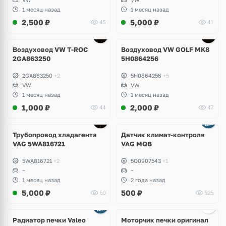
1 месяц назад
1 месяц назад
2,500
₽
5,000
₽
45
41
Воздуховод VW T-ROC
Воздуховод VW GOLF MK8
2GA863250
5H0864256
2GA863250
+2
5H0864256
+5
VW
VW
1 месяц назад
1 месяц назад
1,000
₽
2,000
₽
44
47
Трубопровод хладагента
Датчик климат-контроля
VAG 5WA816721
VAG MQB
5WA816721
+2
5Q0907543
+1
~
~
1 месяц назад
2 года назад
5,000
₽
500
₽
60
525
Радиатор печки Valeo
Моторчик печки оригинал