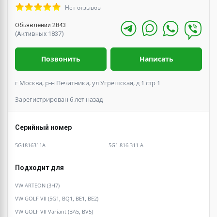
Нет отзывов
Объявлений 2843
(Активных 1837)
Позвонить
Написать
г Москва, р-н Печатники, ул Угрешская, д 1 стр 1
Зарегистрирован 6 лет назад
Серийный номер
5G1816311A
5G1 816 311 A
Подходит для
VW ARTEON (3H7)
VW GOLF VII (5G1, BQ1, BE1, BE2)
VW GOLF VII Variant (BA5, BV5)