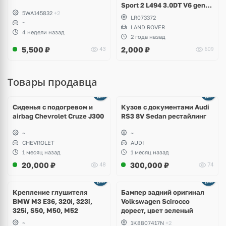
Sport 2 L494 3.0DT V6 gen2
5WA145832
+2
Twin-turbo
LR073372
~
LAND ROVER
4 недели назад
2 года назад
5,500
₽
2,000
₽
43
609
Товары продавца
Ещё
8 фото
Сиденья с подогревом и
Кузов с документами Audi
airbag Chevrolet Cruze J300
RS3 8V Sedan рестайлинг
~
~
CHEVROLET
AUDI
1 месяц назад
1 месяц назад
20,000
₽
300,000
₽
48
74
Ещё
1 фото
Крепление глушителя
Бампер задний оригинал
BMW M3 E36, 320i, 323i,
Volkswagen Scirocco
325i, S50, M50, M52
дорест, цвет зеленый
~
1K8807417N
+2