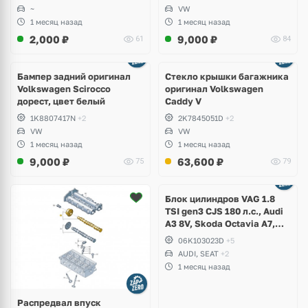
~
VW
1 месяц назад
1 месяц назад
2,000
₽
9,000
₽
61
84
Бампер задний оригинал
Стекло крышки багажника
Volkswagen Scirocco
оригинал Volkswagen
дорест, цвет белый
Caddy V
1K8807417N
+2
2K7845051D
+2
VW
VW
1 месяц назад
1 месяц назад
9,000
₽
63,600
₽
75
79
Ещё
2 фото
Блок цилиндров VAG 1.8
TSI gen3 CJS 180 л.с., Audi
A3 8V, Skoda Octavia A7,
Superb, Volkswagen Passat
06K103023D
+5
B8, Golf VII Alltrack, Seat
AUDI, SEAT
+2
Leon
1 месяц назад
Распредвал впуск