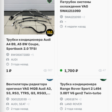
Патрубок системы
охлаждения VAG
5WA121109D
5WA121109D
+2
~
4 недели назад
Трубки кондиционера Audi
A4 B9, A5 8W Coupe,
Sportback 2.0 TFSI
8W0816721BD
+5
AUDI
3 года назад
1
₽
1,700
₽
907
47
Вентиляторы радиатора
Трубка кондиционера
оригинал VAG MQB Audi A3,
Range Rover Sport 2 L494
S3, RS3, TTRS, Q3, RSQ3,
3.0DT V6 gen2 Twin-turbo
Volkswagen Tiguan 2,
3Q0121203D
+9
LR061874
+2
Allspace, Arteon, Passat B8,
AUDI, SEAT
+2
LAND ROVER
Multivan, Transporter T6,
2 года назад
2 года назад
Skoda Kodiaq, Karoq,