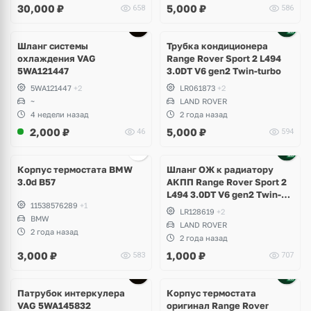
30,000
₽
5,000
₽
658
586
Superb
Шланг системы
Трубка кондиционера
охлаждения VAG
Range Rover Sport 2 L494
5WA121447
3.0DT V6 gen2 Twin-turbo
5WA121447
+2
LR061873
+2
~
LAND ROVER
4 недели назад
2 года назад
2,000
₽
5,000
₽
46
594
Корпус термостата BMW
Шланг ОЖ к радиатору
3.0d B57
АКПП Range Rover Sport 2
L494 3.0DT V6 gen2 Twin-
11538576289
+1
turbo
LR128619
+2
BMW
LAND ROVER
2 года назад
2 года назад
3,000
₽
1,000
₽
583
707
Патрубок интеркулера
Корпус термостата
VAG 5WA145832
оригинал Range Rover