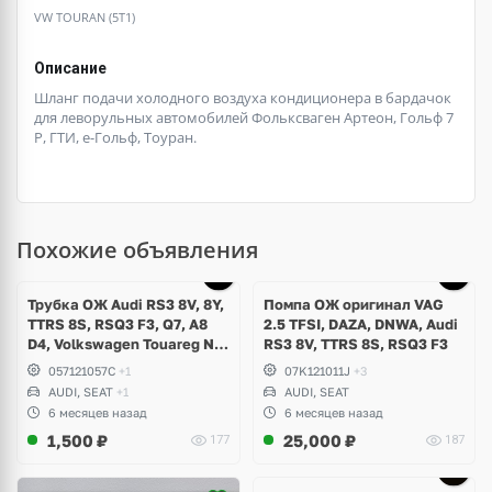
VW TOURAN (5T1)
Описание
Шланг подачи холодного воздуха кондиционера в бардачок
для леворульных автомобилей Фольксваген Артеон, Гольф 7
Р, ГТИ, е-Гольф, Тоуран.
Похожие объявления
Трубка ОЖ Audi RS3 8V, 8Y,
Помпа ОЖ оригинал VAG
TTRS 8S, RSQ3 F3, Q7, A8
2.5 TFSI, DAZA, DNWA, Audi
D4, Volkswagen Touareg NF,
RS3 8V, TTRS 8S, RSQ3 F3
Seat Formentor Cupra 2.5
057121057C
+1
07K121011J
+3
TFSI DAZA, DNWA, CZGB
AUDI, SEAT
+1
AUDI, SEAT
6 месяцев назад
6 месяцев назад
1,500
₽
25,000
₽
177
187