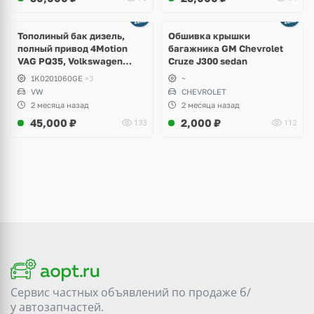
Тополиный бак дизель,
Обшивка крышки
полный привод 4Motion
багажника GM Chevrolet
VAG PQ35, Volkswagen
Cruze J300 sedan
Scirocco, Golf V, VI, Skoda
1K0201060GE
+3
~
Yeti, Octavia A5, Superb,
VW
CHEVROLET
Audi A3, Seat Altea
2 месяца назад
2 месяца назад
45,000
₽
2,000
₽
133
112
Сервис частных объявлений по продаже
б/
у
автозапчастей.