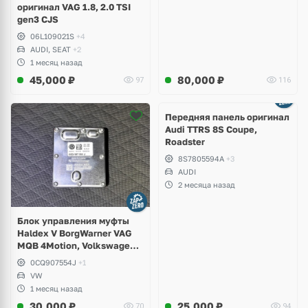
оригинал VAG 1.8, 2.0 TSI
gen3 CJS
06L109021S
+4
AUDI, SEAT
+2
1 месяц назад
45,000
₽
80,000
₽
97
116
Ещё
2 фото
Передняя панель оригинал
Audi TTRS 8S Coupe,
Roadster
8S7805594A
+3
AUDI
2 месяца назад
Блок управления муфты
Haldex V BorgWarner VAG
MQB 4Motion, Volkswagen
Tiguan
0CQ907554J
+1
VW
1 месяц назад
30,000
₽
25,000
₽
70
94