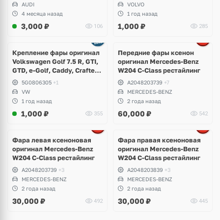
AUDI
VOLVO
4 месяца назад
1 год назад
3,000
₽
1,000
₽
106
285
Ещё
4 фото
Крепление фары оригинал
Передние фары ксенон
Volkswagen Golf 7.5 R, GTI,
оригинал Mercedes-Benz
GTD, e-Golf, Caddy, Crafter,
W204 C-Class рестайлинг
e-Crafter
5G0806305
+1
A2048203739
+7
VW
MERCEDES-BENZ
1 год назад
2 года назад
1,000
₽
60,000
₽
355
542
Фара левая ксеноновая
Фара правая ксеноновая
оригинал Mercedes-Benz
оригинал Mercedes-Benz
W204 C-Class рестайлинг
W204 C-Class рестайлинг
A2048203739
+3
A2048203839
+3
MERCEDES-BENZ
MERCEDES-BENZ
2 года назад
2 года назад
30,000
₽
30,000
₽
492
445