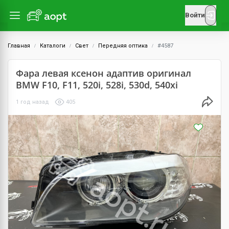
Войти
Главная
Каталоги
Свет
Передняя оптика
#4587
Фара левая ксенон адаптив оригинал
BMW F10, F11, 520i, 528i, 530d, 540xi
1 год назад
405