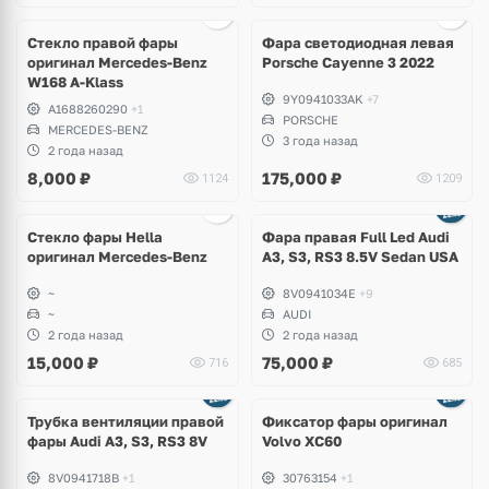
Ещё
7 фото
Стекло правой фары
Фара светодиодная левая
оригинал Mercedes-Benz
Porsche Cayenne 3 2022
W168 A-Klass
9Y0941033AK
+7
A1688260290
+1
PORSCHE
MERCEDES-BENZ
3 года назад
2 года назад
8,000
₽
175,000
₽
1124
1209
Стекло фары Hella
Фара правая Full Led Audi
оригинал Mercedes-Benz
A3, S3, RS3 8.5V Sedan USA
~
8V0941034E
+9
~
AUDI
2 года назад
2 года назад
15,000
₽
75,000
₽
716
685
Трубка вентиляции правой
Фиксатор фары оригинал
фары Audi A3, S3, RS3 8V
Volvo XC60
8V0941718B
+1
30763154
+1