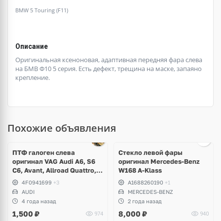
BMW 5 Touring (F11)
Описание
Оригинальная ксеноновая, адаптивная передняя фара слева
на БМВ Ф10 5 серия. Есть дефект, трещина на маске, запаяно
крепление.
Похожие объявления
ПТФ галоген слева
Стекло левой фары
оригинал VAG Audi A6, S6
оригинал Mercedes-Benz
C6, Avant, Allroad Quattro,
W168 A-Klass
A8, S8 D3
4F0941699
+3
A1688260190
+1
AUDI
MERCEDES-BENZ
4 года назад
2 года назад
1,500
₽
8,000
₽
974
940