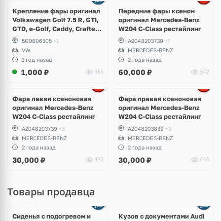
4 фото
Крепление фары оригинал
Передние фары ксенон
Volkswagen Golf 7.5 R, GTI,
оригинал Mercedes-Benz
GTD, e-Golf, Caddy, Crafter,
W204 C-Class рестайлинг
e-Crafter
5G0806305
+1
A2048203739
+7
VW
MERCEDES-BENZ
1 год назад
2 года назад
1,000
₽
60,000
₽
355
542
Фара левая ксеноновая
Фара правая ксеноновая
оригинал Mercedes-Benz
оригинал Mercedes-Benz
W204 C-Class рестайлинг
W204 C-Class рестайлинг
A2048203739
+3
A2048203839
+3
MERCEDES-BENZ
MERCEDES-BENZ
2 года назад
2 года назад
30,000
₽
30,000
₽
492
445
Товары продавца
Ещё
8 фото
Сиденья с подогревом и
Кузов с документами Audi