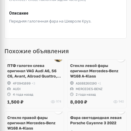
Описание
Передняя галогенная фара на Шевроле Круз.
Похожие объявления
ПТФ галоген слева
Стекло левой фары
оригинал VAG Audi A6, S6
оригинал Mercedes-Benz
C6, Avant, Allroad Quattro,
W168 A-Klass
A8, S8 D3
4F0941699
+3
A1688260190
+1
AUDI
MERCEDES-BENZ
4 года назад
2 года назад
1,500
₽
8,000
₽
974
940
Ещё
7 фото
Стекло правой фары
Фара светодиодная левая
оригинал Mercedes-Benz
Porsche Cayenne 3 2022
W168 A-Klass