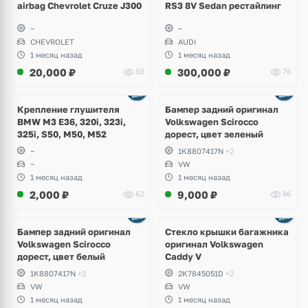
airbag Chevrolet Cruze J300
RS3 8V Sedan рестайлинг
~
~
CHEVROLET
AUDI
1 месяц назад
1 месяц назад
20,000
₽
300,000
₽
50
76
Ещё
1 фото
Крепление глушителя
Бампер задний оригинал
BMW M3 E36, 320i, 323i,
Volkswagen Scirocco
325i, S50, M50, M52
дорест, цвет зеленый
~
1K8807417N
+2
~
VW
1 месяц назад
1 месяц назад
2,000
₽
9,000
₽
62
86
Бампер задний оригинал
Стекло крышки багажника
Volkswagen Scirocco
оригинал Volkswagen
дорест, цвет белый
Caddy V
1K8807417N
+2
2K7845051D
+2
VW
VW
1 месяц назад
1 месяц назад