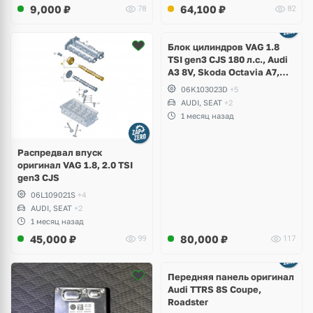
9,000
₽
64,100
₽
78
82
Ещё
2 фото
Блок цилиндров VAG 1.8
TSI gen3 CJS 180 л.с., Audi
A3 8V, Skoda Octavia A7,
Superb, Volkswagen Passat
06K103023D
+5
B8, Golf VII Alltrack, Seat
AUDI, SEAT
+2
Leon
1 месяц назад
Распредвал впуск
оригинал VAG 1.8, 2.0 TSI
gen3 CJS
06L109021S
+4
AUDI, SEAT
+2
1 месяц назад
45,000
₽
80,000
₽
99
117
Ещё
2 фото
Передняя панель оригинал
Audi TTRS 8S Coupe,
Roadster