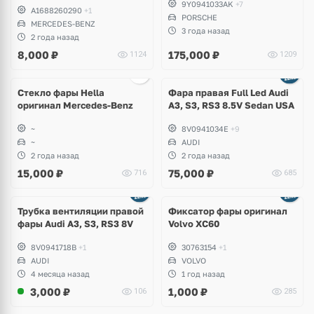
9Y0941033AK
+7
A1688260290
+1
PORSCHE
MERCEDES-BENZ
3 года назад
2 года назад
8,000
₽
175,000
₽
1124
1209
Стекло фары Hella
Фара правая Full Led Audi
оригинал Mercedes-Benz
A3, S3, RS3 8.5V Sedan USA
~
8V0941034E
+9
~
AUDI
2 года назад
2 года назад
15,000
₽
75,000
₽
716
685
Трубка вентиляции правой
Фиксатор фары оригинал
фары Audi A3, S3, RS3 8V
Volvo XC60
8V0941718B
+1
30763154
+1
AUDI
VOLVO
4 месяца назад
1 год назад
3,000
₽
1,000
₽
106
285
Ещё