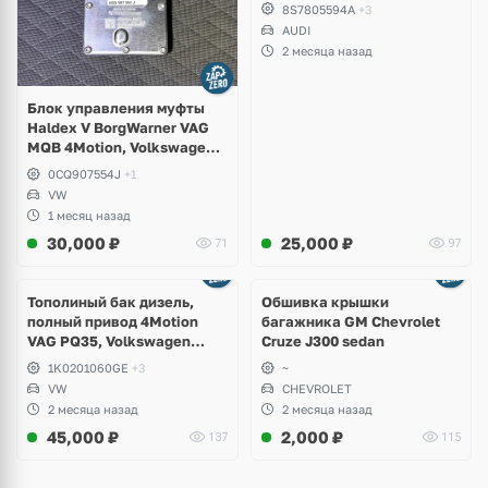
8S7805594A
+3
AUDI
2 месяца назад
Блок управления муфты
Haldex V BorgWarner VAG
MQB 4Motion, Volkswagen
Tiguan
0CQ907554J
+1
VW
1 месяц назад
30,000
₽
25,000
₽
71
97
Тополиный бак дизель,
Обшивка крышки
полный привод 4Motion
багажника GM Chevrolet
VAG PQ35, Volkswagen
Cruze J300 sedan
Scirocco, Golf V, VI, Skoda
1K0201060GE
+3
~
Yeti, Octavia A5, Superb,
VW
CHEVROLET
Audi A3, Seat Altea
2 месяца назад
2 месяца назад
45,000
₽
2,000
₽
137
115