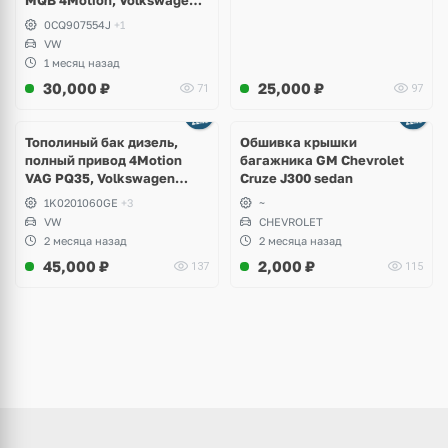
MQB 4Motion, Volkswagen
Tiguan
0CQ907554J
+1
VW
1 месяц назад
30,000
₽
25,000
₽
71
97
Тополиный бак дизель,
Обшивка крышки
полный привод 4Motion
багажника GM Chevrolet
VAG PQ35, Volkswagen
Cruze J300 sedan
Scirocco, Golf V, VI, Skoda
1K0201060GE
+3
~
Yeti, Octavia A5, Superb,
VW
CHEVROLET
Audi A3, Seat Altea
2 месяца назад
2 месяца назад
45,000
₽
2,000
₽
137
115