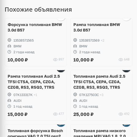
Похожие объявления
Ещё
3 фото
Форсунка топливная BMW
Рампа топливная BMW
3.0d B57
3.0d B57
13538571565
13538571569
+2
BMW
BMW
2 года назад
2 года назад
10,000
₽
10,000
₽
897
648
Ещё
1 фото
Рампа топливная Audi 2.5
Топливная рампа Audi 2.5
TFSI CTSA, CEPA, CZGA,
TFSI CTSA, CEPA, CZGA,
CZGB, RS3, RSQ3, TTRS
CZGB, RS3, RSQ3, TTRS
07K133317K
+1
07K127503C
+3
AUDI
AUDI
1 год назад
1 год назад
15,000
₽
25,000
₽
477
492
Ещё
1 фото
Топливная форсунка Bosch
Топливная рампа низкого
оригинал VAG 2.0 TSI gen2
давления MPI VAG 1.8, 2.0