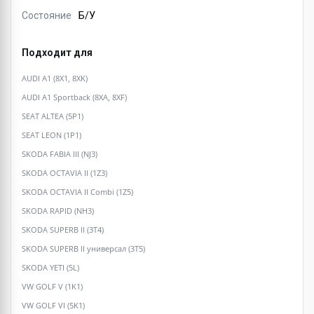
Состояние
Б/У
Подходит для
AUDI A1 (8X1, 8XK)
AUDI A1 Sportback (8XA, 8XF)
SEAT ALTEA (5P1)
SEAT LEON (1P1)
SKODA FABIA III (NJ3)
SKODA OCTAVIA II (1Z3)
SKODA OCTAVIA II Combi (1Z5)
SKODA RAPID (NH3)
SKODA SUPERB II (3T4)
SKODA SUPERB II универсал (3T5)
SKODA YETI (5L)
VW GOLF V (1K1)
VW GOLF VI (5K1)