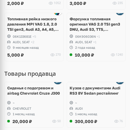
2,000
₽
3,000
₽
1052
235
Ещё
1 фото
Топливная рейка низкого
Форсунка топливная
давления MPI VAG 1.8, 2.0
оригинал VAG 2.0 TSI gen3
TSI gen3, Audi A3, A4, A5,
DNU, Audi S3, TTS,
A6, A7, Q3, Q5, Q7, TT,
Volkswagen Golf R 7.5,
06K133681E
+5
06K906036N
+1
Volkswagen Golf 7, Touareg,
Arteon, Passat B8, T-Roc,
AUDI, SEAT
+2
AUDI, SEAT
+1
Tiguan, Passat B8, Skoda,
Seat Leon Cupra, Ateca
9 месяцев назад
2 года назад
Karoq, Octavia A7, Kodiaq,
5,000
₽
10,000
₽
270
1240
Seat Leon
Товары продавца
Ещё
8 фото
Сиденья с подогревом и
Кузов с документами Audi
airbag Chevrolet Cruze J300
RS3 8V Sedan рестайлинг
~
~
CHEVROLET
AUDI
1 месяц назад
1 месяц назад
20,000
₽
300,000
₽
50
76
Ещё