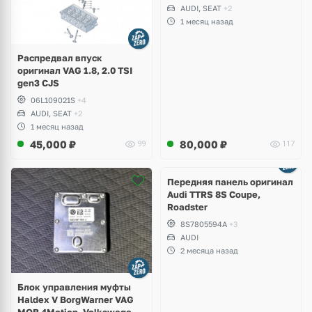
B8, Golf VII Alltrack, Seat
AUDI, SEAT
+2
Leon
1 месяц назад
Распредвал впуск
оригинал VAG 1.8, 2.0 TSI
gen3 CJS
06L109021S
+4
AUDI, SEAT
+2
1 месяц назад
45,000
₽
80,000
₽
99
117
Ещё
2 фото
Передняя панель оригинал
Audi TTRS 8S Coupe,
Roadster
8S7805594A
+3
AUDI
2 месяца назад
Блок управления муфты
Haldex V BorgWarner VAG