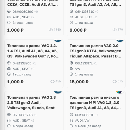
CCZA, CCZB, Audi A3, A4,
TSI gen3, Audi A3, A4, A5,
A5, A6, Q3, Q5, TT,
A6, A7, Q3, Q5, Q7, TT,
06H906036G
+9
06K133681C
+9
Volkswagen Golf 6 GTI,
Volkswagen Golf 7 R, GTI,
AUDI, SEAT
+2
AUDI, SEAT
+2
Scirocco, Passat CC, B7
Passat B8, Tiguan 2, Skoda
3 года назад
1 год назад
Alltrack, Tiguan, Skoda
Kodiaq, Karoq, Octavia A7,
1,000
₽
9,000
₽
1340
679
Octavia A5 RS, Superb
Superb
Топливная рампа VAG 1.2,
Топливная рампа VAG 2.0
1.4 TSI, Audi A1, A3, A4, A5,
TSI gen3 DTEA, Volkswagen
Q3, Volkswagen Golf 7, Polo,
Tiguan Allspace, Passat B8,
Passat B8, Tiguan 2, Skoda
Beetle
04E133320D
+1
06L133317L
+1
Kodiaq, Karoq, Octavia A7,
AUDI, SEAT
+2
VW
Superb, Yeti, Seat Leon
1 год назад
1 год назад
1,000
₽
15,000
₽
456
675
Топливная рампа VAG 1.8
Топливная рампа низкого
2.0 TSI gen2 Audi,
давления MPI VAG 1.8, 2.0
Volkswagen, Skoda, Seat
TSI gen3, Audi A1, A3, A4,
A5, A6, A7, Q3, Q7, TT,
06J133317AB
+1
06K133681H
+1
Volkswagen Golf 7, Passat
AUDI, SEAT
+2
AUDI, VW
B8, Tiguan 2, T-Roc, Touareg
4 года назад
9 месяцев назад
CR