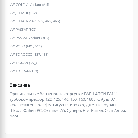
VW GOLF VI Variant (AJ5)
VW JETTA III (1K2)
VW JETTA IV (162, 163, AV3, AV2)
VW PASSAT (3C2)
VW PASSAT Variant (3C5)
VW POLO (6R1, 6C1)
VW SCIROCCO (137, 138)
VW TIGUAN (5N_)
VW TOURAN (1T3)
Описание
Оригинальные бензиновые форсунки ВАГ 1.4 ТСИ ЕА111
турбокомпрессор 122, 125, 140, 150, 160, 180 л.с. Ауди А1,
Фольксваген Гольф 6, Тигуан, Сирокко, Джетта, Тоуран,
Шкода Фабия РС, Октавия А5, Суперб, Ети, Рапид, Сеат Алтеа,
Леон.