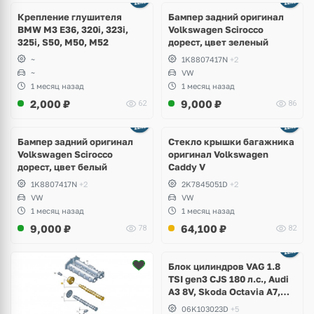
1 фото
Крепление глушителя
Бампер задний оригинал
BMW M3 E36, 320i, 323i,
Volkswagen Scirocco
325i, S50, M50, M52
дорест, цвет зеленый
~
1K8807417N
+2
~
VW
1 месяц назад
1 месяц назад
2,000
₽
9,000
₽
62
86
Бампер задний оригинал
Стекло крышки багажника
Volkswagen Scirocco
оригинал Volkswagen
дорест, цвет белый
Caddy V
1K8807417N
+2
2K7845051D
+2
VW
VW
1 месяц назад
1 месяц назад
9,000
₽
64,100
₽
78
82
Ещё
2 фото
Блок цилиндров VAG 1.8
TSI gen3 CJS 180 л.с., Audi
A3 8V, Skoda Octavia A7,
Superb, Volkswagen Passat
06K103023D
+5