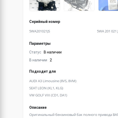
Серийный номер
5WA201021JS
5WA 201 021 
Параметры
Статус
В наличии
В наличии
2
Подходит для
AUDI A3 Limousine (8VS, 8VM)
SEAT LEON (KL1, KLG)
VW GOLF VIII (CD1, DA1)
Описание
Оригинальный бензиновый бак полного привода ВАГ