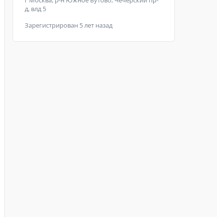
г Москва, р-н Южное Бутово, Чечёрский пр-
д, влд 5
Зарегистрирован 5 лет назад