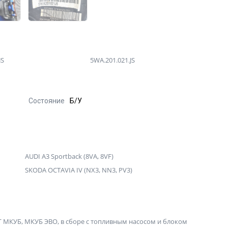
JS
5WA.201.021.JS
Состояние
Б/У
AUDI A3 Sportback (8VA, 8VF)
SKODA OCTAVIA IV (NX3, NN3, PV3)
 МКУБ, МКУБ ЭВО, в сборе с топливным насосом и блоком