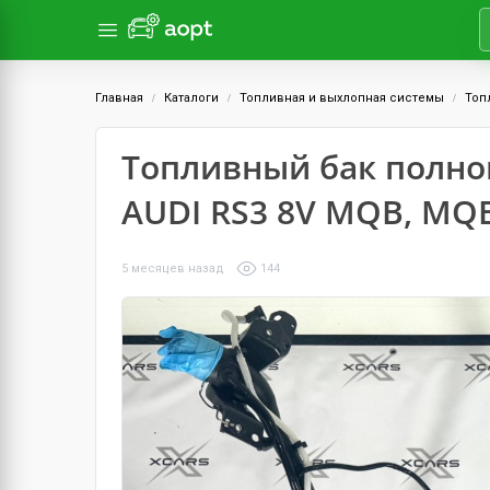
Главная
Каталоги
Топливная и выхлопная системы
Топ
Топливный бак полно
AUDI RS3 8V MQB, MQ
5 месяцев назад
144