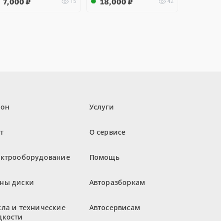
7,000
₽
18,000
₽
15
42
лон
Услуги
т
О сервисе
ектрооборудование
Помощь
ны диски
Авторазборкам
ла и технические
Автосервисам
дкости