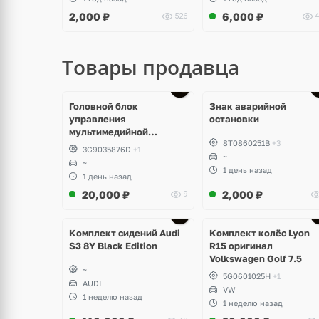
RS, Seat Leon, Altea
Octavia A5 Scout 4x4,
2,000
₽
6,000
₽
526
4
Superb, Yeti, Seat Altea
Freetrack
Товары продавца
Головной блок
Знак аварийной
управления
остановки
мультимедийной
8T0860251B
+3
системы Volkswagen T-
3G9035876D
+1
Roc
~
~
1 день назад
1 день назад
20,000
₽
2,000
₽
9
Ещё
Ещё
2 фото
3 фото
Комплект сидений Audi
Комплект колёс Lyon
S3 8Y Black Edition
R15 оригинал
Volkswagen Golf 7.5
~
5G0601025H
+1
AUDI
VW
1 неделю назад
1 неделю назад