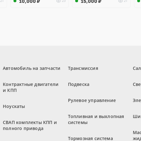
10,000
₽
15,000
₽
21
23
21
Автомобиль на запчасти
Трансмиссия
Са
Контрактные двигатели
Подвеска
Све
и КПП
Рулевое управление
Эл
Ноускаты
Топливная и выхлопная
Ши
СВАП комплекты КПП и
системы
полного привода
Мас
Тормозная система
жи