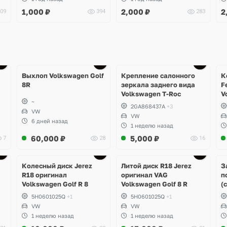
Leon
O
1,000
₽
2,000
₽
2
09
394
283
T
Ещё
1 фото
Выхлоп Volkswagen Golf
Крепление салонного
К
8R
зеркала заднего вида
F
Volkswagen T-Roc
V
~
2GA868437A
+3
VW
VW
6 дней назад
1 неделю назад
60,000
₽
5,000
₽
7
28
16
Ещё
3 фото
Колесный диск Jerez
Литой диск R18 Jerez
З
R18 оригинал
оригинал VAG
п
Volkswagen Golf R 8
Volkswagen Golf 8 R
(
5H0601025Q
+1
5H0601025Q
+1
VW
VW
1 неделю назад
1 неделю назад