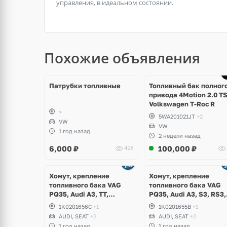
управления, в идеальном состоянии.
Похожие объявления
Патрубки топливные
Топливный бак полног
привода 4Motion 2.0 TS
Volkswagen T-Roc R
~
5WA201021JT
+2
VW
VW
1 год назад
2 недели назад
6,000
₽
100,000
₽
428
Хомут, крепление
Хомут, крепление
топливного бака VAG
топливного бака VAG
PQ35, Audi A3, TT,
PQ35, Audi A3, S3, RS3,
Volkswagen Golf V, VI,
TT, TTS, TTRS,
1K0201656C
+1
1K0201655B
+1
Plus, Jetta, Scirocco, Eos,
Volkswagen Golf V R32,
AUDI, SEAT
+2
AUDI, SEAT
+2
Beetle, Skoda Octavia A5
VI R, 4Motion, Skoda
1 год назад
1 год назад