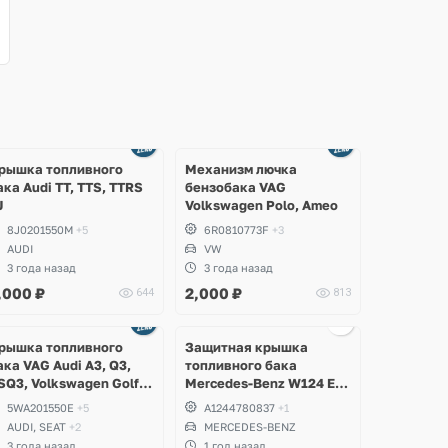
рышка топливного
Механизм лючка
ака Audi TT, TTS, TTRS
бензобака VAG
J
Volkswagen Polo, Ameo
8J0201550M
+5
6R0810773F
+3
AUDI
VW
3 года назад
3 года назад
,000
₽
2,000
₽
644
813
Ещё
3 фото
рышка топливного
Защитная крышка
ака VAG Audi A3, Q3,
топливного бака
SQ3, Volkswagen Golf 7,
Mercedes-Benz W124 E-
, GTI, R, Tiguan, Caddy,
Class, E320, 320CE, E36
5WA201550E
+5
A1244780837
+1
-Roc, Sharan, Skoda
AMG
AUDI, SEAT
+2
MERCEDES-BENZ
odiaq, Karoq, Fabia,
3 года назад
1 год назад