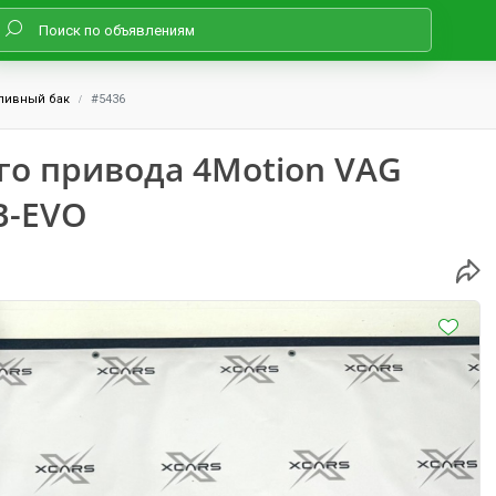
ливный бак
#5436
го привода 4Motion VAG
B-EVO