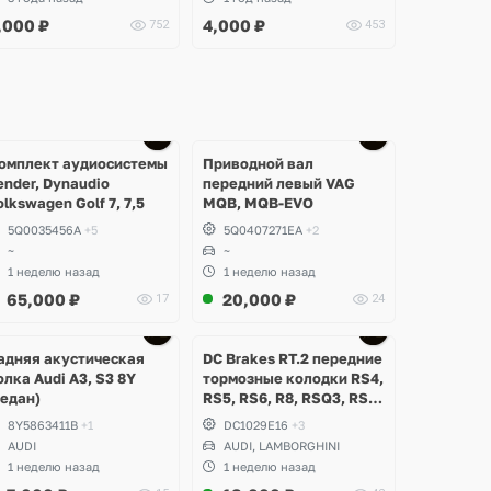
ctavia, Seat Ateca,
,000
₽
4,000
₽
752
453
arraco, Alhambra
омплект аудиосистемы
Приводной вал
ender, Dynaudio
передний левый VAG
olkswagen Golf 7, 7,5
MQB, MQB-EVO
5Q0035456A
+5
5Q0407271EA
+2
~
~
1 неделю назад
1 неделю назад
65,000
₽
20,000
₽
17
24
Ещё
Ещё
2 фото
3 фото
адняя акустическая
DC Brakes RT.2 передние
олка Audi A3, S3 8Y
тормозные колодки RS4,
седан)
RS5, RS6, R8, RSQ3, RS3
8V (комплект 8 шт)
8Y5863411B
+1
DC1029E16
+3
AUDI
AUDI, LAMBORGHINI
1 неделю назад
1 неделю назад