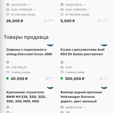
TTS, A4 B8, A5, A6 C7, A7,
RS4 B7, S5 B8, A6, S6 C6, A8
06L127025T
+8
03H127307A
+3
Q3, Q5, Volkswagen Golf 7
D3, Q7, R8, Volkswagen
AUDI, PORSCHE
+3
AUDI, PORSCHE
+2
R, GTI, Tiguan, Passat B8,
Passat B6 R36, CC, Touareg
10 месяцев назад
10 месяцев назад
Teramont, Porsche Macan
GP, NF, Teramont, Porsche
26,000
₽
5,000
₽
390
376
Cayenne
Товары продавца
Ещё
8 фото
Сиденья с подогревом и
Кузов с документами Audi
airbag Chevrolet Cruze J300
RS3 8V Sedan рестайлинг
~
~
CHEVROLET
AUDI
1 месяц назад
1 месяц назад
20,000
₽
300,000
₽
49
76
Ещё
1 фото
Крепление глушителя
Бампер задний оригинал
BMW M3 E36, 320i, 323i,
Volkswagen Scirocco
325i, S50, M50, M52
дорест, цвет зеленый
~
1K8807417N
+2
~
VW