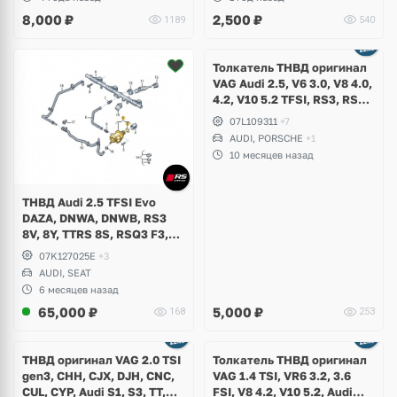
8,000
₽
2,500
₽
1189
540
Ещё
1 фото
Толкатель ТНВД оригинал
VAG Audi 2.5, V6 3.0, V8 4.0,
4.2, V10 5.2 TFSI, RS3, RS4
B8, RS5, A6, S6, RS6 C7, A7,
07L109311
+7
S7, RS7, A8, S8, TTRS, R8,
AUDI, PORSCHE
+1
SQ5, Q7, Porsche Cayenne,
10 месяцев назад
Bentley, Lamborghini
ТНВД Audi 2.5 TFSI Evo
DAZA, DNWA, DNWB, RS3
8V, 8Y, TTRS 8S, RSQ3 F3,
Seat Formentor Cupra
07K127025E
+3
AUDI, SEAT
6 месяцев назад
65,000
₽
5,000
₽
168
253
ТНВД оригинал VAG 2.0 TSI
Толкатель ТНВД оригинал
gen3, СHH, CJX, DJH, CNC,
VAG 1.4 TSI, VR6 3.2, 3.6
CUL, CYP, Audi S1, S3, TT,
FSI, V8 4.2, V10 5.2, Audi