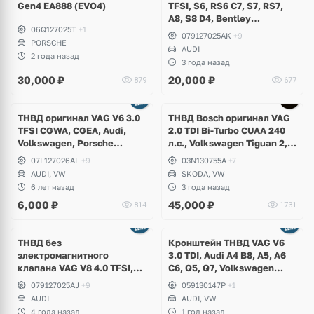
Gen4 EA888 (EVO4)
TFSI, S6, RS6 C7, S7, RS7,
A8, S8 D4, Bentley
06Q127025T
+1
Continental GT
079127025AK
+9
PORSCHE
AUDI
2 года назад
3 года назад
30,000
₽
20,000
₽
879
677
Ещё
2 фото
ТНВД оригинал VAG V6 3.0
ТНВД Bosch оригинал VAG
TFSI CGWA, CGEA, Audi,
2.0 TDI Bi-Turbo CUAA 240
Volkswagen, Porsche
л.с., Volkswagen Tiguan 2,
Cayenne S Hybrid
Allspace, Passat B8,
07L127026AL
+9
03N130755A
+7
Alltrack, Arteon, Skoda
AUDI, VW
SKODA, VW
Kodiaq RS
6 лет назад
3 года назад
6,000
₽
45,000
₽
814
1731
ТНВД без
Кронштейн ТНВД VAG V6
электромагнитного
3.0 TDI, Audi A4 B8, A5, A6
клапана VAG V8 4.0 TFSI,
C6, Q5, Q7, Volkswagen
S6, RS6 C7, S7, RS7, A8, S8
Touareg GP, NF, Phaeton
079127025AJ
+9
059130147P
+1
D4, Bentley Continental GT
AUDI
AUDI, VW
4 года назад
1 год назад