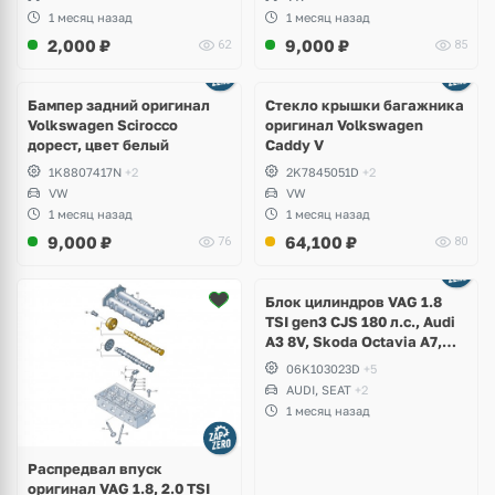
1 месяц назад
1 месяц назад
2,000
₽
9,000
₽
62
85
Бампер задний оригинал
Стекло крышки багажника
Volkswagen Scirocco
оригинал Volkswagen
дорест, цвет белый
Caddy V
1K8807417N
+2
2K7845051D
+2
VW
VW
1 месяц назад
1 месяц назад
9,000
₽
64,100
₽
76
80
Ещё
2 фото
Блок цилиндров VAG 1.8
TSI gen3 CJS 180 л.с., Audi
A3 8V, Skoda Octavia A7,
Superb, Volkswagen Passat
06K103023D
+5
B8, Golf VII Alltrack, Seat
AUDI, SEAT
+2
Leon
1 месяц назад
Распредвал впуск
оригинал VAG 1.8, 2.0 TSI