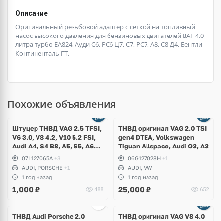
Описание
Оригинальный резьбовой адаптер с сеткой на топливный
насос высокого давления для бензиновых двигателей ВАГ 4.0
литра турбо ЕА824, Ауди C6, РС6 Ц7, C7, РС7, А8, С8 Д4, Бентли
Континенталь ГТ.
Похожие объявления
Штуцер ТНВД VAG 2.5 TFSI,
ТНВД оригинал VAG 2.0 TSI
V6 3.0, V8 4.2, V10 5.2 FSI,
gen4 DTEA, Volkswagen
Audi A4, S4 B8, A5, S5, A6
Tiguan Allspace, Audi Q3, A3
C7, A7, A8, Q5, SQ5, Q7, R8,
07L127065A
+3
06G127028H
+1
RS3, RSQ3, TTRS,
AUDI, PORSCHE
+1
AUDI, VW
Volkswagen Touareg NF,
1 год назад
1 год назад
Porsche Cayenne S Hybrid
1,000
₽
25,000
₽
488
652
958
Ещё
1 фото
ТНВД Audi Porsche 2.0
ТНВД оригинал VAG V8 4.0