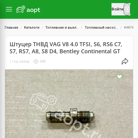
Войти
Главная
Каталоги
Топливная и выхлопная системы
Топливный насос высокого давления (ТНВД)
#4874
Штуцер ТНВД VAG V8 4.0 TFSI, S6, RS6 C7,
S7, RS7, A8, S8 D4, Bentley Continental GT
1 год назад
508