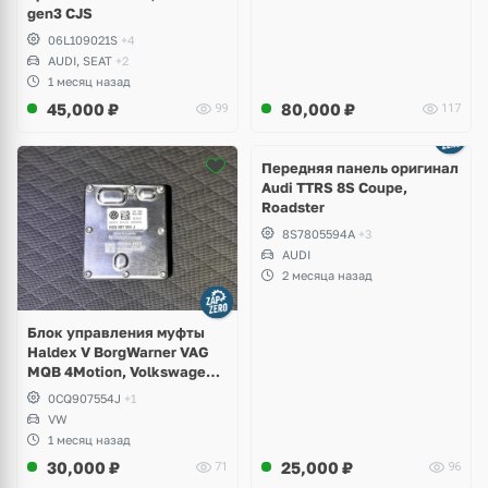
gen3 CJS
06L109021S
+4
AUDI, SEAT
+2
1 месяц назад
45,000
₽
80,000
₽
99
117
Ещё
2 фото
Передняя панель оригинал
Audi TTRS 8S Coupe,
Roadster
8S7805594A
+3
AUDI
2 месяца назад
Блок управления муфты
Haldex V BorgWarner VAG
MQB 4Motion, Volkswagen
Tiguan
0CQ907554J
+1
VW
1 месяц назад
30,000
₽
25,000
₽
71
96