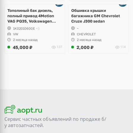
Тополиный бак дизель,
Обшивка крышки
полный привод 4Motion
багажника GM Chevrolet
VAG PQ35, Volkswagen
Cruze J300 sedan
Scirocco, Golf V, VI, Skoda
1K0201060GE
+3
~
Yeti, Octavia A5, Superb,
VW
CHEVROLET
Audi A3, Seat Altea
2 месяца назад
2 месяца назад
45,000
₽
2,000
₽
137
114
Сервис частных объявлений по продаже
б/
у
автозапчастей.