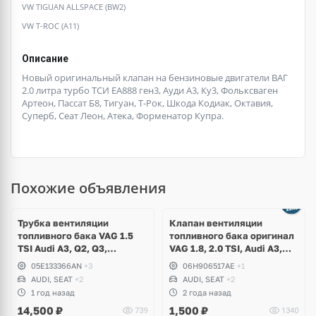
VW TIGUAN ALLSPACE (BW2)
VW T-ROC (A11)
Описание
Новый оригинальный клапан на бензиновые двигатели ВАГ
2.0 литра турбо ТСИ ЕА888 ген3, Ауди А3, Ку3, Фольксваген
Артеон, Пассат Б8, Тигуан, Т-Рок, Шкода Кодиак, Октавия,
Суперб, Сеат Леон, Атека, Форменатор Купра.
Похожие объявления
Трубка вентиляции
Клапан вентиляции
топливного бака VAG 1.5
топливного бака оригинал
TSI Audi A3, Q2, Q3,
VAG 1.8, 2.0 TSI, Audi A3,
Volkswagen Golf 7, 8,
S3, TT, TTS, Q2, Q3,
05E133366AN
+3
06H906517AE
+1
Passat B8, T-Roc, Skoda
Volkswagen Arteon, Golf 7.5
AUDI, SEAT
+2
AUDI, SEAT
+2
Octavia, Kodiaq, Karoq,
R, GTI, Tiguan, Passat, T-
1 год назад
2 года назад
Superb, Seat Leon, Ateca
Roc, Skoda Octavia A7,
14,500
₽
1,500
₽
739
1340
Superb, Seat Leon