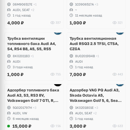
Q2, Q3, Q5, Volkswagen
06M906517E
+1
1C0906517A
+3
Arteon, Atlas Cross Sport,
AUDI, SEAT
+2
~
Tiguan Allspace, Teramont,
1 год назад
11 месяцев назад
Passat B8, T-Roc,
4,000
₽
1,000
₽
337
321
Transporter, Golf 8 R
Трубка вентиляции
Трубка вентиляционная
топливного бака Audi A4,
Audi RSQ3 2.5 TFSI, CTSA,
S4, RS4 B8, A5, S5, RS5
CZGA
8K0201183
+1
8U0201994B
+1
AUDI
AUDI
3 года назад
1 год назад
1,000
₽
7,000
₽
755
443
Адсорбер топливного бака
Адсорбер VAG PQ Audi A3,
Audi A3, S3, RS3 8V,
Skoda Octavia A5,
Volkswagen Golf 7 GTI, R,
Volkswagen Golf 5, 6, Seat
Jetta GLI USA
Leon
5Q0201797H
+3
1K0201801E
+3
AUDI, VW
AUDI, SEAT
+2
6 месяцев назад
1 год назад
15,000
₽
3,000
₽
156
633