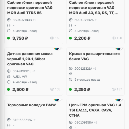
Сайлентблок передней
Сайлентблок передней
подвески оригинал VAG
подвески оригинал VAG
MQB Audi TTRS 8S
MQB Audi A3, S3, RS, TT,
TTRS, Skoda Octavia A7,
8S0407183B
+1
5Q0407182A
+1
Kodiaq, Karoq, Superb,
~
~
Volkswagen Tiguan, Passat,
4 месяца назад
4 месяца назад
Golf
3,750
₽
2,200
₽
165
150
Датчик давления масла
Крышка расширительного
черный 1,20-1,60bar
бачка VAG
оригинал VAG
2Q0121321A
+1
06A919081J
+1
~
AUDI, VW
5 месяцев назад
4 месяца назад
2,500
₽
2,250
₽
138
187
Тормозные колодки BMW
Цепь ГРМ оригинал VAG 1.4
TSI EA111, CAXA, CAVA,
CTHA
34216885187
+1
03C109158A
+1
~
~