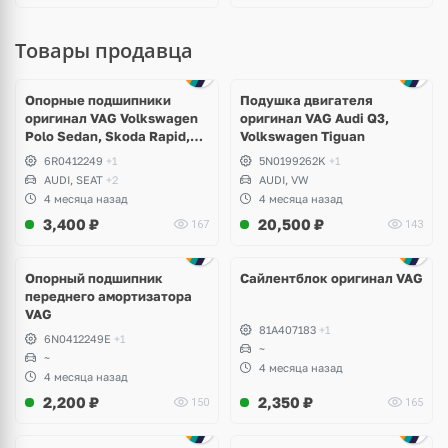
Товары продавца
Опорные подшипники
Подушка двигателя
оригинал VAG Volkswagen
оригинал VAG Audi Q3,
Polo Sedan, Skoda Rapid,
Volkswagen Tiguan
Audi A1
6R0412249
+1
5N0199262K
+1
AUDI, SEAT
+2
AUDI, VW
4 месяца назад
4 месяца назад
3,400
₽
20,500
₽
167
143
Опорный подшипник
Сайлентблок оригинал VAG
переднего амортизатора
VAG
81A407183
+1
6N0412249E
+1
~
~
4 месяца назад
4 месяца назад
2,200
₽
2,350
₽
150
165