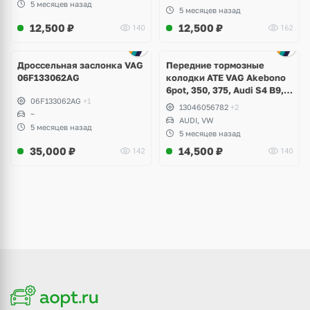
5 месяцев назад
5 месяцев назад
12,500
₽
12,500
₽
140
162
Дроссельная заслонка VAG
Передние тормозные
06F133062AG
колодки ATE VAG Akebono
6pot, 350, 375, Audi S4 B9,
06F133062AG
+1
S5, A6 C8, A7, Q7, Q8,
13046056782
+2
~
Volkswagen Touareg
AUDI, VW
5 месяцев назад
5 месяцев назад
35,000
₽
14,500
₽
142
140