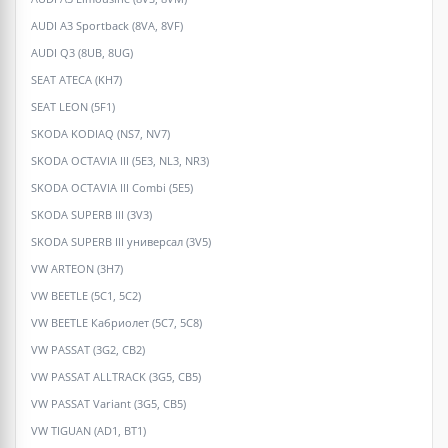
AUDI A3 Sportback (8VA, 8VF)
AUDI Q3 (8UB, 8UG)
SEAT ATECA (KH7)
SEAT LEON (5F1)
SKODA KODIAQ (NS7, NV7)
SKODA OCTAVIA III (5E3, NL3, NR3)
SKODA OCTAVIA III Combi (5E5)
SKODA SUPERB III (3V3)
SKODA SUPERB III универсал (3V5)
VW ARTEON (3H7)
VW BEETLE (5C1, 5C2)
VW BEETLE Кабриолет (5C7, 5C8)
VW PASSAT (3G2, CB2)
VW PASSAT ALLTRACK (3G5, CB5)
VW PASSAT Variant (3G5, CB5)
VW TIGUAN (AD1, BT1)