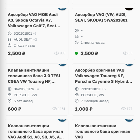
Адсорбер VAG MQB Audi
Адсорбер VAG (VW, AUDI,
A3, Skoda Octavia A7,
SEAT, SKODA) 5WA201801
Volkswagen Golf 7, Seat
~
Leon
5Q0201801
+1
~
AUDI, SEAT
+2
1 месяц назад
2 года назад
2,500
₽
2,500
₽
983
66
Ещё
1 фото
Клапан вентиляции
Адсорбер оригинал VAG
топливного бака 3.0 TFSI
Volkswagen Touareg NF,
CGEA VW Touareg NF,
Porsche Cayenne S Hybrid
Porsche Cayenne S Hybrid
958, V6 3.0 TFSI, CGEA,
06e906517b
+4
7P0201801F
+5
CGFA
PORSCHE, VW
PORSCHE, VW
5 лет назад
7 месяцев назад
600
₽
1,000
₽
1181
177
Клапан вентиляции
Клапан вентиляции
топливного бака оригинал
топливного бака оригинал
VAG Audi S1, A3, S3, A5, A6,
VAG