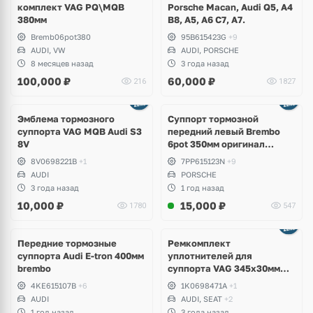
комплект VAG PQ\MQB
Porsche Macan, Audi Q5, A4
380мм
B8, A5, A6 C7, A7.
Bremb06pot380
95B615423G
+9
AUDI, VW
AUDI, PORSCHE
8 месяцев назад
3 года назад
100,000
₽
60,000
₽
216
1827
Ещё
2 фото
Эмблема тормозного
Суппорт тормозной
суппорта VAG MQB Audi S3
передний левый Brembo
8V
6pot 350мм оригинал
Porsche Cayenne 958,
8V0698221B
+1
7PP615123N
+9
Panamera 971
AUDI
PORSCHE
3 года назад
1 год назад
10,000
₽
15,000
₽
1780
547
Передние тормозные
Ремкомплект
суппорта Audi E-tron 400мм
уплотнителей для
brembo
суппорта VAG 345x30мм
Audi A3, TT 3.2, S3, TTS,
4KE615107B
+6
1K0698471A
+1
Volkswagen Eos, Passat B6
AUDI
AUDI, SEAT
+2
3.2, R36, CC 3.6, Golf V R32,
1 год назад
3 года назад