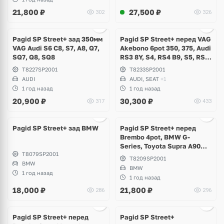
21,800
₽
27,500
₽
302
326
Pagid SP Street+ зад 350мм
Pagid SP Street+ перед VAG
VAG Audi S6 C8, S7, A8, Q7,
Akebono 6pot 350, 375, Audi
SQ7, Q8, SQ8
RS3 8Y, S4, RS4 B9, S5, RS5,
A6, A7, A8, RSQ3 3F, Q5,
T8227SP2001
T8233SP2001
SQ5, Q7, Q8, Volkswagen
AUDI
AUDI, SEAT
+1
Touareg, Seat Formentor
1 год назад
1 год назад
Cupra
20,900
₽
30,300
₽
317
433
Ещё
2 фото
Pagid SP Street+ зад BMW
Pagid SP Street+ перед
Brembo 4pot, BMW G-
Series, Toyota Supra A90
T8079SP2001
mk3
T8209SP2001
BMW
BMW
1 год назад
1 год назад
18,000
₽
21,800
₽
286
296
Ещё
3 фото
Pagid SP Street+ перед
Pagid SP Street+