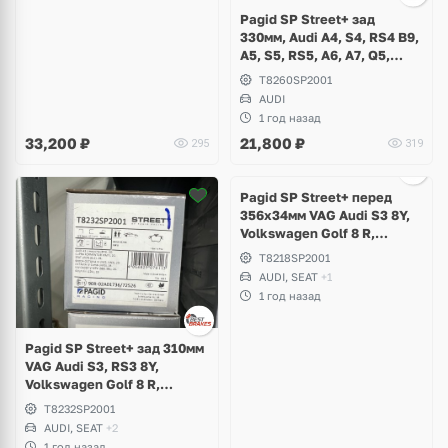
Pagid SP Street+ зад
330мм, Audi A4, S4, RS4 B9,
A5, S5, RS5, A6, A7, Q5,
SQ5, Q7, Volkswagen
T8260SP2001
Touareg
AUDI
1 год назад
33,200
₽
21,800
₽
295
319
Pagid SP Street+ перед
356х34мм VAG Audi S3 8Y,
Volkswagen Golf 8 R,
Tiguan, Arteon, Seat Leon
T8218SP2001
Cupra
AUDI, SEAT
+1
1 год назад
Pagid SP Street+ зад 310мм
VAG Audi S3, RS3 8Y,
Volkswagen Golf 8 R,
Tiguan, Arteon, Skoda
T8232SP2001
Octavia A8 RS, Seat Leon,
AUDI, SEAT
+2
Formentor Cupra
1 год назад