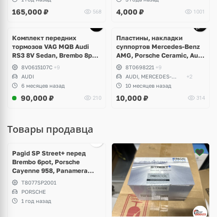
VI R20, Skoda Superb, Seat
165,000
₽
4,000
₽
568
1001
Leon Cupra
Ещё
7 фото
Комплект передних
Пластины, накладки
тормозов VAG MQB Audi
суппортов Mercedes-Benz
RS3 8V Sedan, Brembo 8pot
AMG, Porsche Ceramic, Audi
370x34
S, RS, Volkswagen R, Seat
8V0615107C
+9
8T0698221
+9
Cupra
AUDI
AUDI, MERCEDES-
+2
BENZ
6 месяцев назад
10 месяцев назад
90,000
₽
10,000
₽
210
314
Товары продавца
Pagid SP Street+ перед
Brembo 6pot, Porsche
Cayenne 958, Panamera
970, Volkswagen Touareg
T8077SP2001
NF
PORSCHE
1 год назад