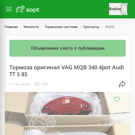
Войти
Главная
Каталоги
Тормозная система
Суппорты
#3295
Объявление снято с публикации
Тормоза оригинал VAG MQB 340 4pot Audi
TT S 8S
2 года назад
1499