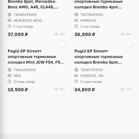
Brembo 6pot, Mercedes-
спортивные тормозные
Benz AMG, A45, CLA45,
колодки Brembo 4pot
GLA45, S63, S65
Porsche 911 Carrera,
T8086SP2001
T8078SP2001
Panamera
MERCEDES-BENZ
PORSCHE
1 год назад
1 год назад
37,000
₽
36,000
₽
384
389
Pagid SP Street+
Pagid SP Street+
спортивные тормозные
спортивные тормозные
колодки Mini JCW F54, F55,
колодки Brembo 6pot
F56, F57, F60, BMW i8, 2
Porsche Cayenne 958
T8162SP2001
T8087SP2001
F39, F40 Brembo 4pot
MINI
PORSCHE, VW
3 года назад
3 года назад
18,500
₽
24,800
₽
895
796