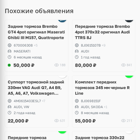
Похожие объявления
Ещё
1 фото
Задние тормоза Brembo
Передние тормоза Brembo
GT4 4pot оригинал Maserati
4pot 370x32 оригинал Audi
Ghibli III M157, Quattroporte
TTRS 8J
670006308
+5
8J0615107B
+9
MASERATI
AUDI
6 месяцев назад
1 год назад
50,000
₽
80,000
₽
188
841
Суппорт тормозной задний
Комплект передних
330мм VAG Audi Q7, A4 B9,
тормозов 345 мм черные R
A5, A6, A7, Volkswagen
Line
Touareg CR
4M0615403ESL7
+7
8J0698151F
AUDI, VW
AUDI, SKODA
+1
2 года назад
8 месяцев назад
22,000
₽
55,000
₽
631
211
Ещё
1 фото
Передние тормоза
Задние тормоза 330х22