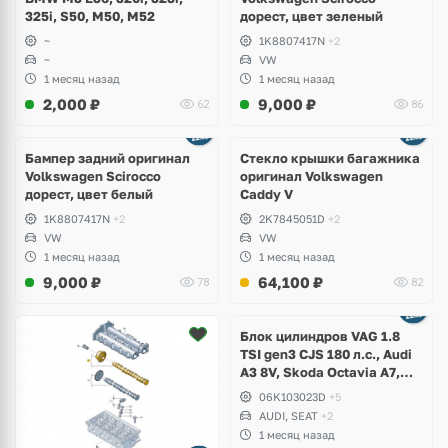
325i, S50, M50, M52
дорест, цвет зеленый
~
1K8807417N
+2
~
VW
1 месяц назад
1 месяц назад
2,000
₽
9,000
₽
62
86
Бампер задний оригинал
Стекло крышки багажника
Volkswagen Scirocco
оригинал Volkswagen
дорест, цвет белый
Caddy V
1K8807417N
+2
2K7845051D
+2
VW
VW
1 месяц назад
1 месяц назад
9,000
₽
64,100
₽
78
82
Ещё
2 фото
Блок цилиндров VAG 1.8
TSI gen3 CJS 180 л.с., Audi
A3 8V, Skoda Octavia A7,
Superb, Volkswagen Passat
06K103023D
+5
B8, Golf VII Alltrack, Seat
AUDI, SEAT
+2
Leon
1 месяц назад