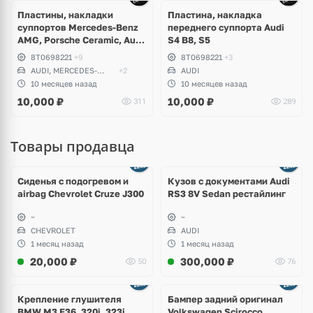
Пластины, накладки
Пластина, накладка
суппортов Mercedes-Benz
переднего суппорта Audi
AMG, Porsche Ceramic, Audi
S4 B8, S5
S, RS, Volkswagen R, Seat
8T0698221
+9
8T0698221
+3
Cupra
AUDI, MERCEDES-
+2
AUDI
BENZ
10 месяцев назад
10 месяцев назад
10,000
₽
10,000
₽
311
289
Товары продавца
Ещё
8 фото
Сиденья с подогревом и
Кузов с документами Audi
airbag Chevrolet Cruze J300
RS3 8V Sedan рестайлинг
~
~
CHEVROLET
AUDI
1 месяц назад
1 месяц назад
20,000
₽
300,000
₽
50
76
Ещё
1 фото
Крепление глушителя
Бампер задний оригинал
BMW M3 E36, 320i, 323i,
Volkswagen Scirocco