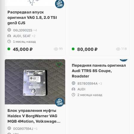
Распредвал впуск
оригинал VAG 1.8, 2.0 TSI
gen3 CJS
06L109021S
+4
AUDI, SEAT
+2
1 месяц назад
45,000
₽
80,000
₽
99
118
Ещё
2 фото
Передняя панель оригинал
Audi TTRS 8S Coupe,
Roadster
8S7805594A
+3
AUDI
2 месяца назад
Блок управления муфты
Haldex V BorgWarner VAG
MQB 4Motion, Volkswagen
Tiguan
0CQ907554J
+1