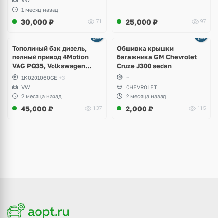
VW
1 месяц назад
30,000
₽
25,000
₽
71
97
Тополиный бак дизель,
Обшивка крышки
полный привод 4Motion
багажника GM Chevrolet
VAG PQ35, Volkswagen
Cruze J300 sedan
Scirocco, Golf V, VI, Skoda
1K0201060GE
+3
~
Yeti, Octavia A5, Superb,
VW
CHEVROLET
Audi A3, Seat Altea
2 месяца назад
2 месяца назад
45,000
₽
2,000
₽
137
115