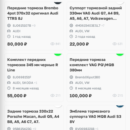
3 фото
Передние тормоза Brembo
Суппорт тормозной задний
4pot 370x32 оригинал Audi
330мм VAG Audi Q7, A4 B9,
TTRS 8J
A5, A6, A7, Volkswagen
Touareg CR
8J0615107B
+9
4M0615403ESL7
+7
AUDI
AUDI, VW
1 год назад
2 года назад
80,000
₽
22,000
₽
841
631
Ещё
3 фото
Комплект передних
Передние тормоза
тормозов 345 мм черные R
комплект VAG PQ\MQB
Line
380мм
8J0698151F
Bremb06pot380
AUDI, SKODA
+1
AUDI, VW
8 месяцев назад
8 месяцев назад
55,000
₽
100,000
₽
211
215
Задние тормоза 330х22
Эмблема тормозного
Porsche Macan, Audi Q5, A4
суппорта VAG MQB Audi S3
B8, A5, A6 C7, A7.
8V
95B615423G
+9
8V0698221B
+1