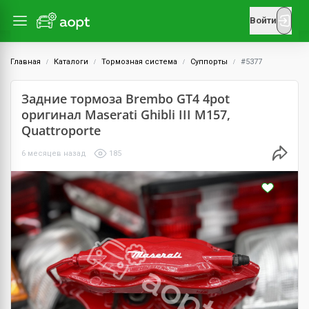
Войти
Главная
Каталоги
Тормозная система
Суппорты
#5377
Задние тормоза Brembo GT4 4pot
оригинал Maserati Ghibli III M157,
Quattroporte
6 месяцев назад
185