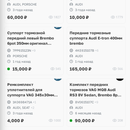
AUDI, PORSCHE
AUDI
3 года назад
3 года назад
60,000
₽
10,000
₽
1827
1779
Ещё
2 фото
Суппорт тормозной
Передние тормозные
передний левый Brembo
суппорта Audi E-tron 400мм
6pot 350мм оригинал
brembo
Porsche Cayenne 958,
7PP615123N
+9
4KE615107B
+6
Panamera 971
PORSCHE
AUDI
1 год назад
1 год назад
15,000
₽
165,000
₽
545
566
Ремкомплект
Комплект передних
уплотнителей для
тормозов VAG MQB Audi
суппорта VAG 345x30мм
RS3 8V Sedan, Brembo 8pot
Audi A3, TT 3.2, S3, TTS,
370x34
1K0698471A
+1
8V0615107C
+9
Volkswagen Eos, Passat B6
AUDI, SEAT
+2
AUDI
3.2, R36, CC 3.6, Golf V R32,
3 года назад
6 месяцев назад
VI R20, Skoda Superb, Seat
4,000
₽
90,000
₽
1000
208
Leon Cupra