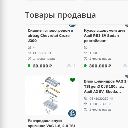
Товары продавца
щё
Ещё
ото
8 фото
Сиденья с подогревом и
Кузов с документами
airbag Chevrolet Cruze
Audi RS3 8V Sedan
J300
рестайлинг
~
~
CHEVROLET
AUDI
1 месяц назад
1 месяц назад
20,000
₽
300,000
₽
48
Ещё
2 фото
Блок цилиндров VAG 1.
TSI gen3 CJS 180 л.с.,
Audi A3 8V, Skoda
Octavia A7, Superb,
06K103023D
+5
Volkswagen Passat B8,
AUDI, SEAT
+2
Golf VII Alltrack, Seat
1 месяц назад
Leon
Распредвал впуск
оригинал VAG 1.8, 2.0 TSI