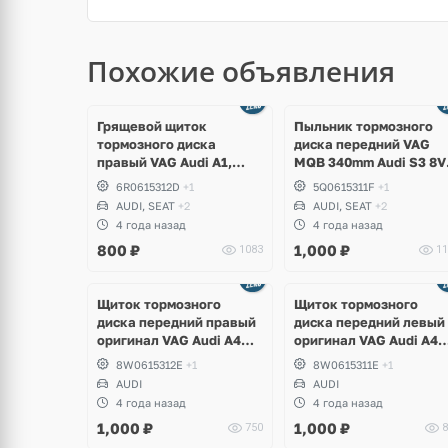
Похожие объявления
Грящевой щиток
Пыльник тормозного
тормозного диска
диска передний VAG
правый VAG Audi A1,
MQB 340mm Audi S3 8V
Skoda Fabia, Volkswagen
Volkswagen Golf VII GTI
6R0615312D
+1
5Q0615311F
+1
Polo 6R, Seat Ibiza
R, Skoda Octavia RS A7,
AUDI, SEAT
+2
AUDI, SEAT
+2
Seat Leon
4 года назад
4 года назад
800
₽
1,000
₽
1083
11
Ещё
1 фото
Щиток тормозного
Щиток тормозного
диска передний правый
диска передний левый
оригинал VAG Audi A4
оригинал VAG Audi A4
B9, A5, A6 C8, A7, Q5
B9, A5, A6 C8, A7, Q5
8W0615312E
+1
8W0615311E
+1
AUDI
AUDI
4 года назад
4 года назад
1,000
₽
1,000
₽
750
8