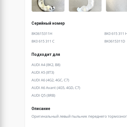
Серийный номер
8K0615311H
8K0 615 311 
8K0 615 311 C
8K0615311D
Подходит для
AUDI A4 (8K2, B8)
AUDI A5 (8T3)
AUDI A6 (4G2, 4GC, C7)
AUDI A6 Avant (4G5, 4GD, C7)
AUDI Q5 (8RB)
Описание
Оригинальный левый пыльник переднего тормозного дис