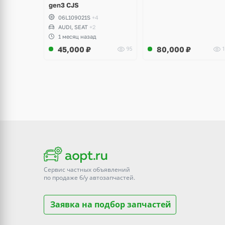
gen3 CJS
06L109021S
+4
AUDI, SEAT
+2
1 месяц назад
45,000
₽
80,000
₽
95
1
Сервис частных объявлений
по продаже
б/у
автозапчастей.
Заявка на подбор запчастей