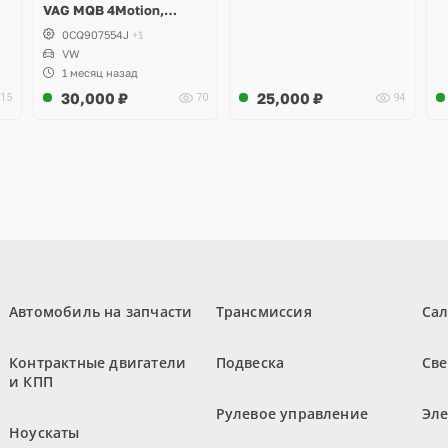
VAG MQB 4Motion,
Volkswagen Tiguan
0CQ907554J
+1
VW
1 месяц назад
30,000
₽
25,000
₽
15
70
94
Автомобиль на запчасти
Трансмиссия
Са
Контрактные двигатели
Подвеска
Све
и КПП
Рулевое управление
Эл
Ноускаты