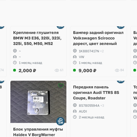
Ещё
Ещё
1 фото
4 фото
Крепление глушителя
Бампер задний оригинал
Б
BMW M3 E36, 320i, 323i,
Volkswagen Scirocco
V
325i, S50, M50, M52
дорест, цвет зеленый
д
~
1K8807417N
+2
~
VW
1 месяц назад
1 месяц назад
2,000
₽
9,000
₽
74
61
84
Ещё
2 фото
8
Передняя панель
Т
оригинал Audi TTRS 8S
п
Coupe, Roadster
V
S
8S7805594A
+3
S
AUDI
S
2 месяца назад
A
Блок управления муфты
Haldex V BorgWarner