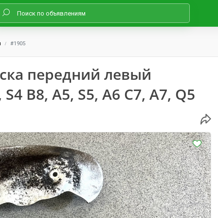
и
#1905
ска передний левый
S4 B8, A5, S5, A6 C7, A7, Q5