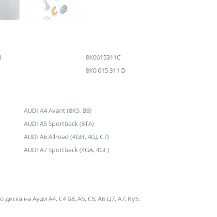
H
8K0615311C
8K0 615 311 D
AUDI A4 Avant (8K5, B8)
AUDI A5 Sportback (8TA)
AUDI A6 Allroad (4GH, 4GJ, C7)
AUDI A7 Sportback (4GA, 4GF)
ка на Ауди А4, C4 Б8, А5, C5, А6 Ц7, А7, Ку5.