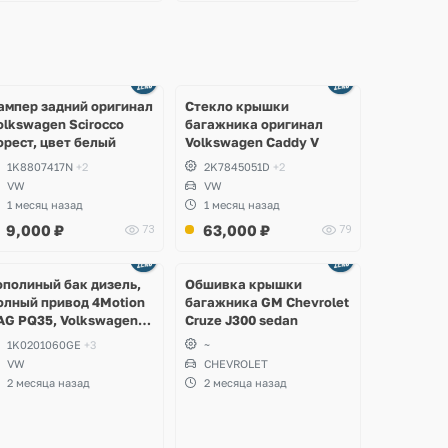
Ещё
Ещё
2 фото
8 фото
ампер задний оригинал
Стекло крышки
olkswagen Scirocco
багажника оригинал
орест, цвет белый
Volkswagen Caddy V
1K8807417N
+2
2K7845051D
+2
VW
VW
1 месяц назад
1 месяц назад
9,000
₽
63,000
₽
73
79
Ещё
2 фото
ополиный бак дизель,
Обшивка крышки
олный привод 4Motion
багажника GM Chevrolet
AG PQ35, Volkswagen
Cruze J300 sedan
cirocco, Golf V, VI,
1K0201060GE
+3
~
koda Yeti, Octavia A5,
VW
CHEVROLET
uperb, Audi A3, Seat
2 месяца назад
2 месяца назад
ltea