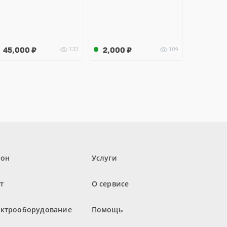
45,000
₽
2,000
₽
133
109
лон
Услуги
т
О сервисе
ектрооборудование
Помощь