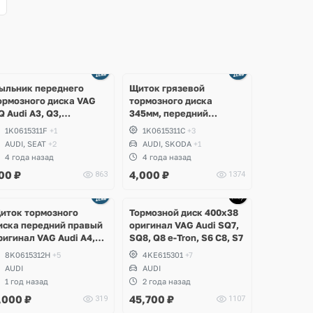
ыльник переднего
Щиток грязевой
ормозного диска VAG
тормозного диска
Q Audi A3, Q3,
345мм, передний
olkswagen Passat B6,
правый, левый VAG PQ
1K0615311F
+1
1K0615311C
+3
7, CC, Golf 5, 6, Tiguan,
Audi A3 3.2, S3, TT,
AUDI, SEAT
+2
AUDI, SKODA
+1
cirocco, Jetta, Skoda
Volkswagen Passat B6
4 года назад
4 года назад
ctavia A5, Yeti
R36, CC 3.6, Golf V R32,
00
₽
4,000
₽
863
1374
VI R20, Eos, Skoda
Superb
Ещё
1 фото
иток тормозного
Тормозной диск 400х38
иска передний правый
оригинал VAG Audi SQ7,
ригинал VAG Audi A4,
SQ8, Q8 e-Tron, S6 C8, S7
4 B8, A5, S5, A6 C7, A7,
8K0615312H
+5
4KE615301
+7
5
AUDI
AUDI
1 год назад
2 года назад
,000
₽
45,700
₽
319
1107