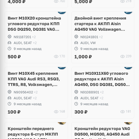
4,000
₽
5,000
₽
760
218
Винт M10X20 кронштейна
Двойной винт крепления
углового редуктора КПП
стартера к АКПП Aisin
DSG DQ250, DQ381 VAG
AQ450 VAG Vollswagen
Audi A3, S3, TT, TTS, Q2,
Tiguan Allspace, Teramont,
N91187201
+2
N91241801
+2
Volkswagen Golf 7.5 R,
Atlas Cross Sport, Arteon,
AUDI, SEAT
+2
AUDI, VW
Alltrack, Tiguan, Arteon,
Audi Q3
9 месяцев назад
9 месяцев назад
Caddy, Skoda Kodiaq,
500
₽
1,000
₽
170
239
Karoq, Octavia A7
Винт M10X45 крепления
Винт M10X11X60 углового
КПП VAG Audi RS3, RSQ3,
редуктора к АКПП Aisin
TTRS, R8, Volkswagen,
AQ450, DSG DQ381, DQ500,
Skoda, Seat, Lamborghini
Audi S3, RS3, TTS, TTRS,
N90956402
+2
N91088901
+2
Q3, RSQ3, Volkswagen Golf
AUDI, SEAT
+2
AUDI, SEAT
+2
7.5 R, Arteon, Tiguan,
9 месяцев назад
9 месяцев назад
100
₽
300
₽
168
181
Кронштейн переднего
Кронштейн редуктора VAG
редуктора 6-ступ МКПП
DQ500, MQ500, AQ450 Audi