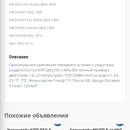
VW GOLF VII Variant (BA5, BV5)
VW PASSAT (3G2, CB2)
VW PASSAT ALLTRACK (3G5, CB5)
VW PASSAT Variant (3G5, CB5)
VW TIGUAN (AD1, BT1)
VW T-ROC (A11)
Описание
Оригинальное крепление переднего углового редуктора,
раздатки 6-ступ КПП ДКу250 и МКу350 полный привод к
двигателю 1.8, 2.0 литра турбо ТСИ ЕА888 ген3 на Ауди С1, А3,
С3, ТТ, ТТС, Фольксваген Гольф 7 Р, Пассат Б8, Шкода Октавия
3 Скаут, Суперб.
Похожие объявления
Кронштейн КПП DSG 6
Кронштейн МКПП 6-ст VAG