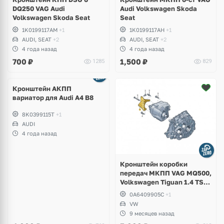
DQ250 VAG Audi
Audi Volkswagen Skoda
Volkswagen Skoda Seat
Seat
1K0199117AM
+1
1K0199117AH
+1
AUDI, SEAT
+2
AUDI, SEAT
+2
4 года назад
4 года назад
700
₽
1,500
₽
1285
829
Кронштейн АКПП
вариатор для Audi A4 B8
8K0399115T
+1
AUDI
4 года назад
Кронштейн коробки
передач МКПП VAG MQ500,
Volkswagen Tiguan 1.4 TSI
CAVA
0A6409905C
+1
VW
9 месяцев назад