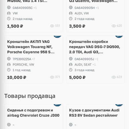
MQ500, VAG 1.4 TSI
Q3 Quattro, Volkswagen
Volkswagen Tiguan
Tiguan 4Motion 2.0 TSI
0A6409905C
+1
0A6409905H
+1
VW
AUDI, VW
2 года назад
2 года назад
1,500
₽
3,500
₽
551
620
Кронштейн АКПП VAG
Кронштейн коробки
Volkswagen Touareg NF,
передач VAG DSG-7 DQ500,
Porsche Cayenne 958 S
2.0 TDI, Audi Q3,
Hybrid, V6 3.0 TFSI CGEA
Volkswagen Tiguan, Sharan,
7P5399225A
+7
0A6409905J
+1
Seat Alhambra
PORSCHE, VW
AUDI, SEAT
+1
1 год назад
3 года назад
10,000
₽
5,000
₽
371
623
Товары продавца
Ещё
8 фото
Сиденья с подогревом и
Кузов с документами Audi
airbag Chevrolet Cruze J300
RS3 8V Sedan рестайлинг
~
~