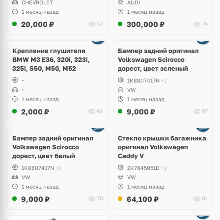
CHEVROLET
AUDI
1 месяц назад
1 месяц назад
20,000
₽
300,000
₽
52
76
Ещё
1 фото
Крепление глушителя
Бампер задний оригинал
BMW M3 E36, 320i, 323i,
Volkswagen Scirocco
325i, S50, M50, M52
дорест, цвет зеленый
~
1K8807417N
+2
~
VW
1 месяц назад
1 месяц назад
2,000
₽
9,000
₽
65
87
Бампер задний оригинал
Стекло крышки багажника
Volkswagen Scirocco
оригинал Volkswagen
дорест, цвет белый
Caddy V
1K8807417N
+2
2K7845051D
+2
VW
VW
1 месяц назад
1 месяц назад
9,000
₽
64,100
₽
78
84
Ещё
2 фото