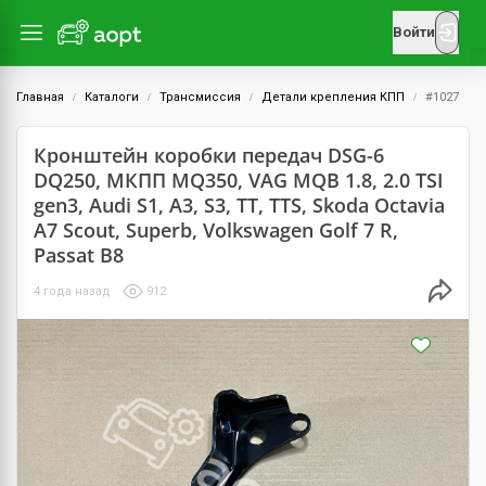
Войти
Главная
Каталоги
Трансмиссия
Детали крепления КПП
#1027
Кронштейн коробки передач DSG-6
DQ250, MКПП MQ350, VAG MQB 1.8, 2.0 TSI
gen3, Audi S1, A3, S3, TT, TTS, Skoda Octavia
A7 Scout, Superb, Volkswagen Golf 7 R,
Passat B8
4 года назад
912