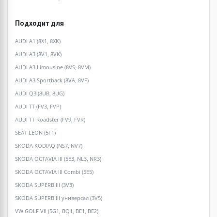
Подходит для
AUDI A1 (8X1, 8XK)
AUDI A3 (8V1, 8VK)
AUDI A3 Limousine (8VS, 8VM)
AUDI A3 Sportback (8VA, 8VF)
AUDI Q3 (8UB, 8UG)
AUDI TT (FV3, FVP)
AUDI TT Roadster (FV9, FVR)
SEAT LEON (5F1)
SKODA KODIAQ (NS7, NV7)
SKODA OCTAVIA III (5E3, NL3, NR3)
SKODA OCTAVIA III Combi (5E5)
SKODA SUPERB III (3V3)
SKODA SUPERB III универсал (3V5)
VW GOLF VII (5G1, BQ1, BE1, BE2)