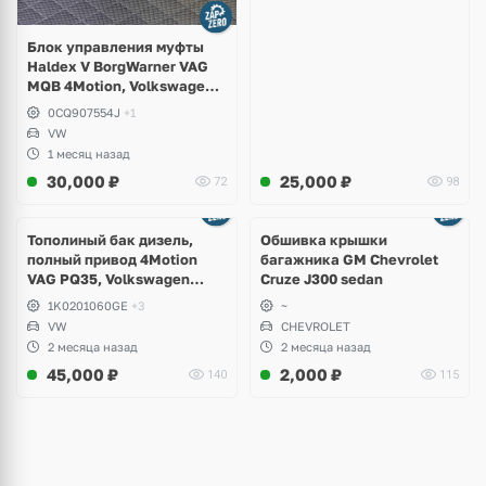
Блок управления муфты
Haldex V BorgWarner VAG
MQB 4Motion, Volkswagen
Tiguan
0CQ907554J
+1
VW
1 месяц назад
30,000
₽
25,000
₽
72
98
Тополиный бак дизель,
Обшивка крышки
полный привод 4Motion
багажника GM Chevrolet
VAG PQ35, Volkswagen
Cruze J300 sedan
Scirocco, Golf V, VI, Skoda
1K0201060GE
+3
~
Yeti, Octavia A5, Superb,
VW
CHEVROLET
Audi A3, Seat Altea
2 месяца назад
2 месяца назад
45,000
₽
2,000
₽
140
115