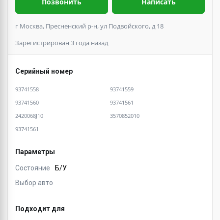
Позвонить
Написать
г Москва, Пресненский р-н, ул Подвойского, д 18
Зарегистрирован 3 года назад
Серийный номер
93741558
93741559
93741560
93741561
2420068J10
3570852010
93741561
Параметры
Состояние
Б/У
Выбор авто
Подходит для