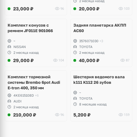
2 месяца назад
23,000
₽
20,000
₽
96
103
Ещё
1 фото
Комплект конусов с
Задняя планетарка АКПП
ремнем JF011E 901066
AC60
~
3576071030
+3
NISSAN
TOYOTA
2 месяца назад
2 месяца назад
29,000
₽
40,000
₽
104
87
Комплект тормозной
Шестерня ведомого вала
системы Brembo 6pot Audi
k111 K112 26 зубов
E-tron 400, 350 мм
~
4KE615108D
+6
TOYOTA
AUDI
8 месяцев назад
2 месяца назад
210,000
₽
5,200
₽
96
159