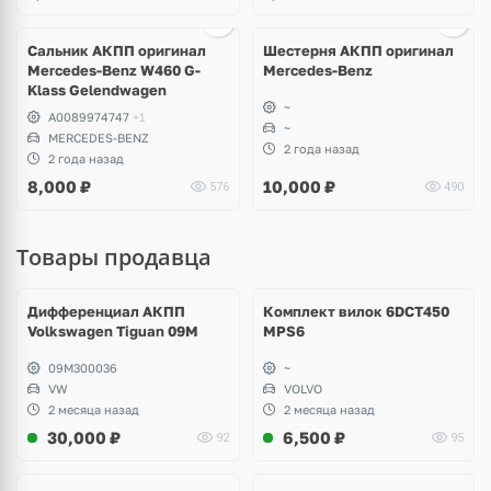
Сальник АКПП оригинал
Шестерня АКПП оригинал
Mercedes-Benz W460 G-
Mercedes-Benz
Klass Gelendwagen
~
A0089974747
+1
~
MERCEDES-BENZ
2 года назад
2 года назад
8,000
₽
10,000
₽
576
490
Товары продавца
Ещё
1 фото
Дифференциал АКПП
Комплект вилок 6DCT450
Volkswagen Tiguan 09M
MPS6
09M300036
~
VW
VOLVO
2 месяца назад
2 месяца назад
30,000
₽
6,500
₽
92
95