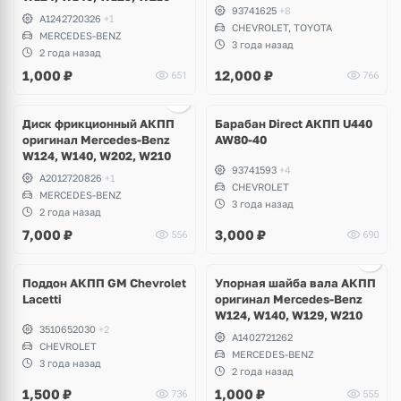
93741625
+8
A1242720326
+1
CHEVROLET, TOYOTA
MERCEDES-BENZ
3 года назад
2 года назад
1,000
₽
12,000
₽
651
766
Диск фрикционный АКПП
Барабан Direct АКПП U440
оригинал Mercedes-Benz
AW80-40
W124, W140, W202, W210
93741593
+4
A2012720826
+1
CHEVROLET
MERCEDES-BENZ
3 года назад
2 года назад
7,000
₽
3,000
₽
556
690
Поддон АКПП GM Chevrolet
Упорная шайба вала АКПП
Lacetti
оригинал Mercedes-Benz
W124, W140, W129, W210
3510652030
+2
A1402721262
CHEVROLET
MERCEDES-BENZ
3 года назад
2 года назад
1,500
₽
1,000
₽
736
555