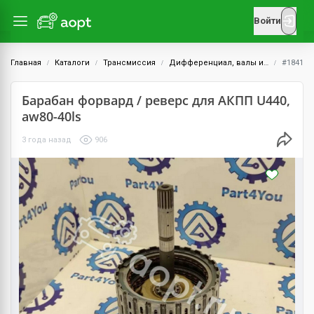
Войти
Главная
Каталоги
Трансмиссия
Дифференциал, валы и шестерни
#1841
Барабан форвард / реверс для АКПП U440,
aw80-40ls
3 года назад
906