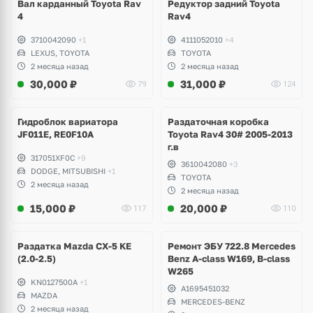
Вал карданный Toyota Rav
Редуктор задний Toyota
4
Rav4
3710042090
+1
4111052010
+4
LEXUS, TOYOTA
TOYOTA
2 месяца назад
2 месяца назад
30,000
₽
31,000
₽
79
124
Ещё
2 фото
Гидроблок вариатора
Раздаточная коробка
JF011E, RE0F10A
Toyota Rav4 30# 2005-2013
г.в
317051XF0C
+9
3610042080
+3
DODGE, MITSUBISHI
+1
TOYOTA
2 месяца назад
2 месяца назад
15,000
₽
20,000
₽
117
110
Раздатка Mazda CX-5 KE
Ремонт ЭБУ 722.8 Mercedes
(2.0-2.5)
Benz A-class W169, B-class
W265
KN0127500A
+1
A1695451032
MAZDA
MERCEDES-BENZ
2 месяца назад