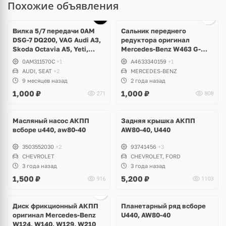
Похожие объявления
Вилка 5/7 передачи 0AM
Сальник переднего
DSG-7 DQ200, VAG Audi A3,
редуктора оригинал
Skoda Octavia A5, Yeti,
Mercedes-Benz W463 G-
Rapid, Volkswagen Golf V,
Klass Gelendwagen
0AM311570C
+1
A4633340159
+1
VI, Passat B6, B7, CC,
AUDI, SEAT
+2
MERCEDES-BENZ
Scirocco, Polo, Touran
9 месяцев назад
2 года назад
1,000
₽
1,000
₽
271
808
Масляный насос АКПП
Задняя крышка АКПП
всборе u440, aw80-40
AW80-40, U440
3503552030
+2
93741456
+3
CHEVROLET
CHEVROLET, FORD
3 года назад
3 года назад
1,500
₽
5,200
₽
916
1103
Диск фрикционный АКПП
Планетарный ряд всборе
оригинал Mercedes-Benz
U440, AW80-40
W124, W140, W129, W210