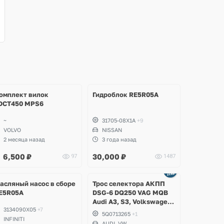
омплект вилок
Гидроблок RE5R05A
DCT450 MPS6
~
31705-08X1A
+9
VOLVO
NISSAN
2 месяца назад
3 года назад
6,500
₽
30,000
₽
97
1487
Ещё
3 фото
асляный насос в сборе
Трос селектора АКПП
E5R05A
DSG-6 DQ250 VAG MQB
Audi A3, S3, Volkswagen
3134090X05
+7
Golf R 7
5Q0713265
+1
INFINITI
AUDI, VW