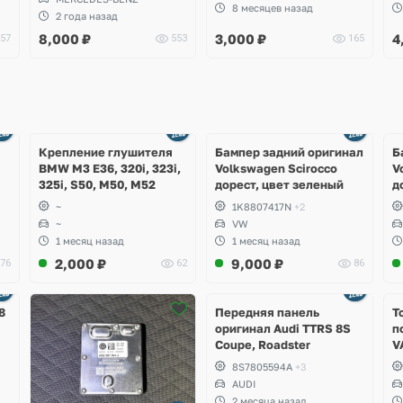
8 месяцев назад
2 года назад
8,000
₽
3,000
₽
4
57
553
165
Ещё
Ещё
1 фото
4 фото
Крепление глушителя
Бампер задний оригинал
Б
BMW M3 E36, 320i, 323i,
Volkswagen Scirocco
V
325i, S50, M50, M52
дорест, цвет зеленый
д
~
1K8807417N
+2
~
VW
1 месяц назад
1 месяц назад
2,000
₽
9,000
₽
76
62
86
Ещё
2 фото
8
Передняя панель
Т
оригинал Audi TTRS 8S
п
Coupe, Roadster
V
S
8S7805594A
+3
S
AUDI
S
2 месяца назад