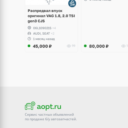
Leon
Распредвал впуск
оригинал VAG 1.8, 2.0 TSI
gen3 CJS
06L109021S
+4
AUDI, SEAT
+2
1 месяц назад
45,000
₽
80,000
₽
99
1
Сервис частных объявлений
по продаже
б/у
автозапчастей.