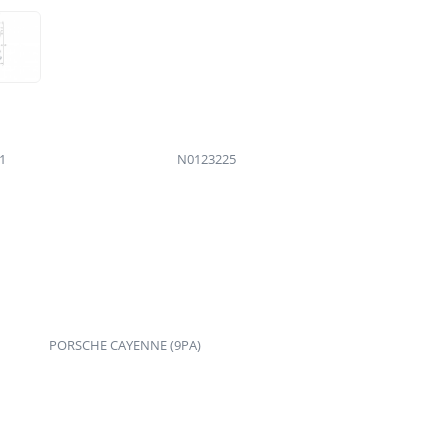
1
N0123225
PORSCHE CAYENNE (9PA)