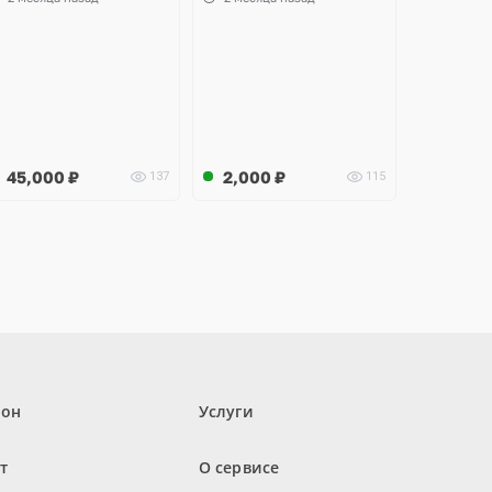
ltea
45,000
₽
2,000
₽
137
115
лон
Услуги
т
О сервисе