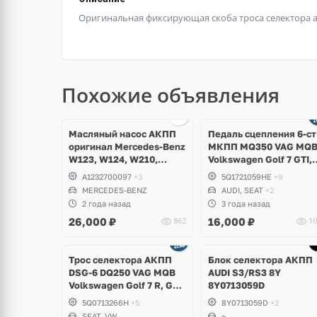
Оригинальная фиксирующая скоба троса селектора 
Похожие объявления
Масляный насос АКПП
Педаль сцепления 6-ст
оригинал Mercedes-Benz
МКПП MQ350 VAG MQ
W123, W124, W210,
Volkswagen Golf 7 GTI,
W126, W140, W129,
Alltrack, Passat B8,
A1232700097
+3
5Q1721059HE
+9
W202
Skoda Octavia A7 RS,
MERCEDES-BENZ
AUDI, SEAT
+2
Scout, Superb, Seat
2 года назад
3 года назад
Ateca, Leon, Audi A3, TT
26,000
₽
16,000
₽
862
10
Ещё
3 фото
Tрос селектора АКПП
Блок селектора АКПП
DSG-6 DQ250 VAG MQB
AUDI S3/RS3 8Y
Volkswagen Golf 7 R, GTI,
8Y0713059D
Alltrack, Seat Leon Сupra
5Q0713266H
+5
8Y0713059D
+2
SEAT, VW
~