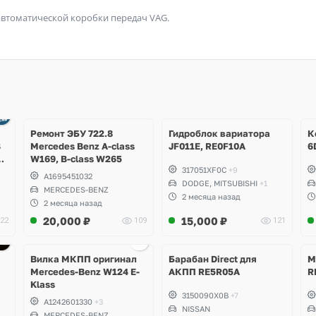
автоматической коробки передач VAG.
Ещё
1 фото
Ремонт ЭБУ 722.8
Гидроблок вариатора
К
B
Mercedes Benz A-class
JF011E, RE0F10A
6
W169, B-class W265
317051XF0C
+9
A1695451032
DODGE, MITSUBISHI
+1
MERCEDES-BENZ
2 месяца назад
2 месяца назад
20,000
₽
15,000
₽
22
109
121
Вилка МКПП оригинал
Барабан Direct для
М
Mercedes-Benz W124 E-
АКПП RE5R05A
R
Klass
3150090X0B
+7
A1242601330
+3
NISSAN
MERCEDES-BENZ