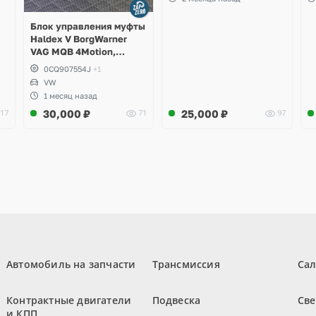
A
Блок управления муфты
Haldex V BorgWarner
VAG MQB 4Motion,
Volkswagen Tiguan
0CQ907554J
+1
VW
1 месяц назад
30,000
₽
25,000
₽
17
71
97
Автомобиль на запчасти
Трансмиссия
Са
Контрактные двигатели
Подвеска
Све
и КПП