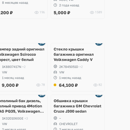
8 месяцев назад
2 года назад
,200
₽
5,000
₽
196
1589
Ещё
Ещё
2 фото
8 фото
ампер задний оригинал
Стекло крышки
olkswagen Scirocco
багажника оригинал
орест, цвет белый
Volkswagen Caddy V
1K8807417N
+2
2K7845051D
+2
VW
VW
1 месяц назад
1 месяц назад
9,000
₽
64,100
₽
78
82
Ещё
2 фото
ополиный бак дизель,
Обшивка крышки
олный привод 4Motion
багажника GM Chevrolet
AG PQ35, Volkswagen
Cruze J300 sedan
cirocco, Golf V, VI,
1K0201060GE
+3
~
koda Yeti, Octavia A5,
VW
CHEVROLET
uperb, Audi A3, Seat
2 месяца назад
2 месяца назад