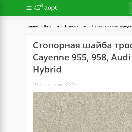
Главная
Каталоги
Трансмиссия
Переключение переда
Стопорная шайба тро
Cayenne 955, 958, Aud
Hybrid
11 месяцев назад
287