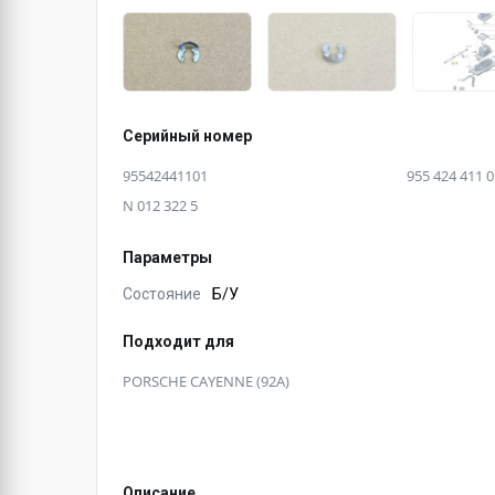
Серийный номер
95542441101
955 424 411 0
N 012 322 5
Параметры
Состояние
Б/У
Подходит для
PORSCHE CAYENNE (92A)
Описание