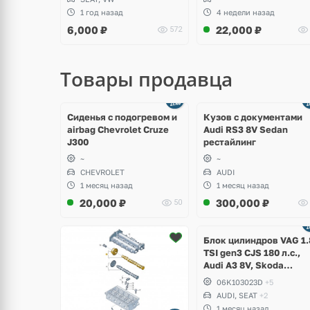
1 год назад
4 недели назад
6,000
₽
22,000
₽
572
Товары продавца
щё
Ещё
ото
8 фото
Сиденья с подогревом и
Кузов с документами
airbag Chevrolet Cruze
Audi RS3 8V Sedan
J300
рестайлинг
~
~
CHEVROLET
AUDI
1 месяц назад
1 месяц назад
20,000
₽
300,000
₽
50
Ещё
2 фото
Блок цилиндров VAG 1.
TSI gen3 CJS 180 л.с.,
Audi A3 8V, Skoda
Octavia A7, Superb,
06K103023D
+5
Volkswagen Passat B8,
AUDI, SEAT
+2
Golf VII Alltrack, Seat
1 месяц назад