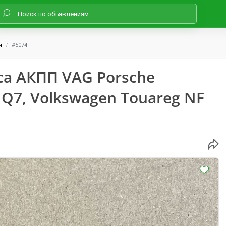
ч
#5074
са АКПП VAG Porsche
i Q7, Volkswagen Touareg NF