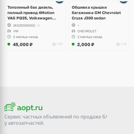
Тополиный бак дизель,
Обшивка крышки
полный привод 4Motion
багажника GM Chevrolet
VAG PQ35, Volkswagen
Cruze J300 sedan
Scirocco, Golf V, VI, Skoda
1K0201060GE
+3
~
Yeti, Octavia A5, Superb,
VW
CHEVROLET
Audi A3, Seat Altea
2 месяца назад
2 месяца назад
45,000
₽
2,000
₽
137
115
Сервис частных объявлений по продаже
б/
у
автозапчастей.