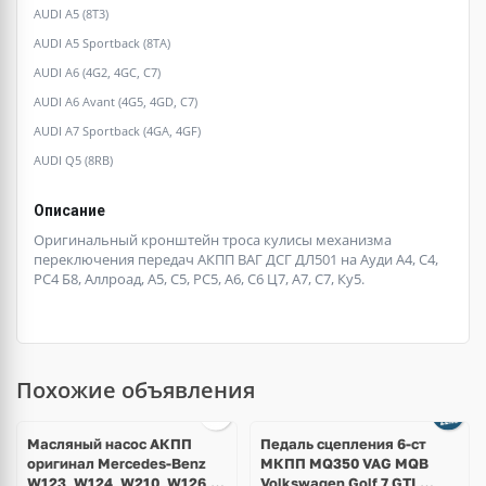
AUDI A5 (8T3)
AUDI A5 Sportback (8TA)
AUDI A6 (4G2, 4GC, C7)
AUDI A6 Avant (4G5, 4GD, C7)
AUDI A7 Sportback (4GA, 4GF)
AUDI Q5 (8RB)
Описание
Оригинальный кронштейн троса кулисы механизма
переключения передач АКПП ВАГ ДСГ ДЛ501 на Ауди А4, С4,
РС4 Б8, Аллроад, А5, С5, РС5, А6, С6 Ц7, А7, С7, Ку5.
Похожие объявления
Масляный насос АКПП
Педаль сцепления 6-ст
оригинал Mercedes-Benz
МКПП MQ350 VAG MQB
W123, W124, W210, W126,
Volkswagen Golf 7 GTI,