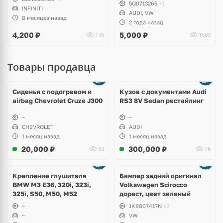
5Q0713265
+1
INFINITI
AUDI, VW
8 месяцев назад
2 года назад
4,200
₽
5,000
₽
196
1589
Товары продавца
Ещё
8 фото
Сиденья с подогревом и
Кузов с документами Audi
airbag Chevrolet Cruze J300
RS3 8V Sedan рестайлинг
~
~
CHEVROLET
AUDI
1 месяц назад
1 месяц назад
20,000
₽
300,000
₽
50
76
Ещё
1 фото
Крепление глушителя
Бампер задний оригинал
BMW M3 E36, 320i, 323i,
Volkswagen Scirocco
325i, S50, M50, M52
дорест, цвет зеленый
~
1K8807417N
+2
~
VW