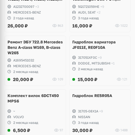
W140, W129, W202
Alltrack, Passat B8, Skoda
A1232700097
+3
5Q1721059HE
+9
Octavia A7 RS, Scout,
MERCEDES-BENZ
AUDI, SEAT
+2
Superb, Seat Ateca, Leon,
2 года назад
3 года назад
Audi A3, TT
26,000
₽
16,000
₽
863
1022
Ремонт ЭБУ 722.8 Mercedes
Гидроблок вариатора
Benz A-class W169, B-class
JF011E, RE0F10A
W265
317051XF0C
+9
A1695451032
DODGE, MITSUBISHI
+1
MERCEDES-BENZ
2 месяца назад
2 месяца назад
20,000
₽
15,000
₽
109
121
Комплект вилок 6DCT450
Гидроблок RE5R05A
MPS6
~
31705-08X1A
+9
VOLVO
NISSAN
2 месяца назад
3 года назад
6,500
₽
30,000
₽
97
1488