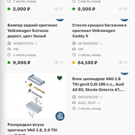
1 месяц назад
1 месяц назад
2,000
₽
9,000
₽
62
86
Бампер задний оригинал
Стекло крышки багажника
Volkswagen Scirocco
оригинал Volkswagen
дорест, цвет белый
Caddy V
1K8807417N
+2
2K7845051D
+2
VW
VW
1 месяц назад
1 месяц назад
9,000
₽
64,100
₽
78
82
Ещё
2 фото
Блок цилиндров VAG 1.8
TSI gen3 CJS 180 л.с., Audi
A3 8V, Skoda Octavia A7,
Superb, Volkswagen Passat
06K103023D
+5
B8, Golf VII Alltrack, Seat
AUDI, SEAT
+2
Leon
1 месяц назад
Распредвал впуск
оригинал VAG 1.8, 2.0 TSI