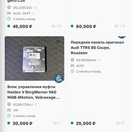
gen3 CJS
06L109021S
+4
AUDI, SEAT
+2
1 месяц назад
45,000
₽
80,000
₽
100
118
Ещё
2 фото
Передняя панель оригинал
Audi TTRS 8S Coupe,
Roadster
8S7805594A
+3
AUDI
2 месяца назад
Блок управления муфты
Haldex V BorgWarner VAG
MQB 4Motion, Volkswagen
Tiguan
0CQ907554J
+1
VW
1 месяц назад
30,000
₽
25,000
₽
71
97