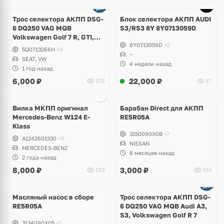
Tрос селектора АКПП DSG-
Блок селектора АКПП AUDI
6 DQ250 VAG MQB
S3/RS3 8Y 8Y0713059D
Volkswagen Golf 7 R, GTI,
8Y0713059D
+2
Alltrack, Seat Leon Сupra
5Q0713266H
+5
~
SEAT, VW
4 недели назад
1 год назад
6,000
₽
22,000
₽
572
57
Вилка МКПП оригинал
Барабан Direct для АКПП
Mercedes-Benz W124 E-
RE5R05A
Klass
3150090X0B
+7
A1242601330
+3
NISSAN
MERCEDES-BENZ
8 месяцев назад
2 года назад
8,000
₽
3,000
₽
553
165
Масляный насос в сборе
Трос селектора АКПП DSG-
RE5R05A
6 DQ250 VAG MQB Audi A3,
S3, Volkswagen Golf R 7
3134090X05
+7