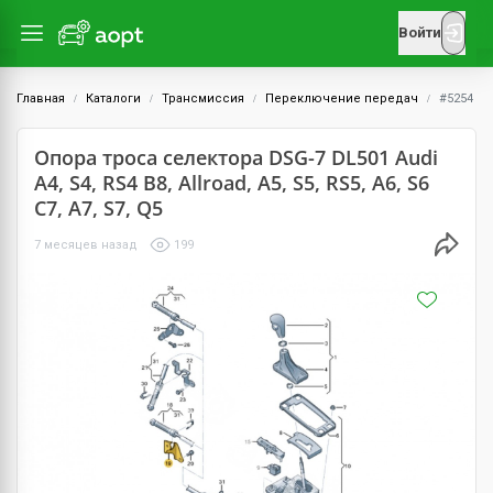
Войти
Главная
Каталоги
Трансмиссия
Переключение передач
#5254
Опора троса селектора DSG-7 DL501 Audi
A4, S4, RS4 B8, Allroad, A5, S5, RS5, A6, S6
C7, A7, S7, Q5
7 месяцев назад
199