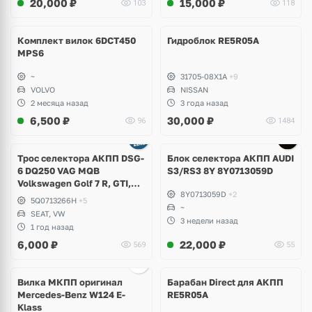
20,000
₽
15,000
₽
103
118
Комплект вилок 6DCT450
Гидроблок RE5R05A
MPS6
~
31705-08X1A
+9
VOLVO
NISSAN
2 месяца назад
3 года назад
6,500
₽
30,000
₽
96
1484
Tрос селектора АКПП DSG-
Блок селектора АКПП AUDI
6 DQ250 VAG MQB
S3/RS3 8Y 8Y0713059D
Volkswagen Golf 7 R, GTI,
8Y0713059D
+2
Alltrack, Seat Leon Сupra
5Q0713266H
+5
~
SEAT, VW
3 недели назад
1 год назад
6,000
₽
22,000
₽
569
55
Вилка МКПП оригинал
Барабан Direct для АКПП
Mercedes-Benz W124 E-
RE5R05A
Klass