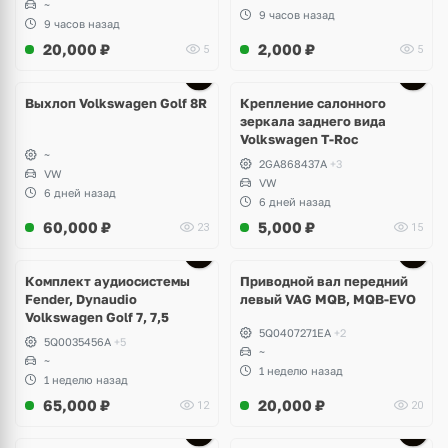
~
9 часов назад
9 часов назад
20,000
₽
2,000
₽
5
5
Выхлоп Volkswagen Golf 8R
Крепление салонного
зеркала заднего вида
Volkswagen T-Roc
~
2GA868437A
+3
VW
VW
6 дней назад
6 дней назад
60,000
₽
5,000
₽
23
15
Комплект аудиосистемы
Приводной вал передний
Fender, Dynaudio
левый VAG MQB, MQB-EVO
Volkswagen Golf 7, 7,5
5Q0407271EA
+2
5Q0035456A
+5
~
~
1 неделю назад
1 неделю назад
65,000
₽
20,000
₽
12
20
Ещё
2 фото