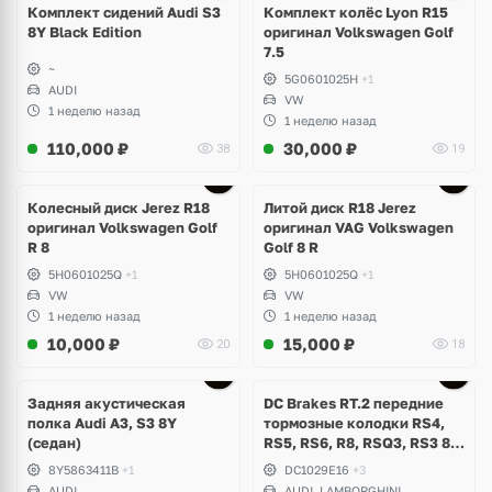
Комплект сидений Audi S3
Комплект колёс Lyon R15
8Y Black Edition
оригинал Volkswagen Golf
7.5
~
5G0601025H
+1
AUDI
VW
1 неделю назад
1 неделю назад
110,000
₽
30,000
₽
38
19
Ещё
3 фото
Колесный диск Jerez R18
Литой диск R18 Jerez
оригинал Volkswagen Golf
оригинал VAG Volkswagen
R 8
Golf 8 R
5H0601025Q
+1
5H0601025Q
+1
VW
VW
1 неделю назад
1 неделю назад
10,000
₽
15,000
₽
20
18
Задняя акустическая
DC Brakes RT.2 передние
полка Audi A3, S3 8Y
тормозные колодки RS4,
(седан)
RS5, RS6, R8, RSQ3, RS3 8V
(комплект 8 шт)
8Y5863411B
+1
DC1029E16
+3
AUDI
AUDI, LAMBORGHINI