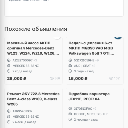
Похожие объявления
Масляный насос АКПП
Педаль сцепления 6-ст
оригинал Mercedes-Benz
МКПП MQ350 VAG MQB
W123, W124, W210, W126,
Volkswagen Golf 7 GTI,
W140, W129, W202
Alltrack, Passat B8, Skoda
A1232700097
+3
5Q1721059HE
+9
Octavia A7 RS, Scout,
MERCEDES-BENZ
AUDI, SEAT
+2
Superb, Seat Ateca, Leon,
2 года назад
3 года назад
Audi A3, TT
26,000
₽
16,000
₽
860
1021
Ремонт ЭБУ 722.8 Mercedes
Гидроблок вариатора
Benz A-class W169, B-class
JF011E, RE0F10A
W265
317051XF0C
+9
A1695451032
DODGE, MITSUBISHI
+1
MERCEDES-BENZ
2 месяца назад
2 месяца назад