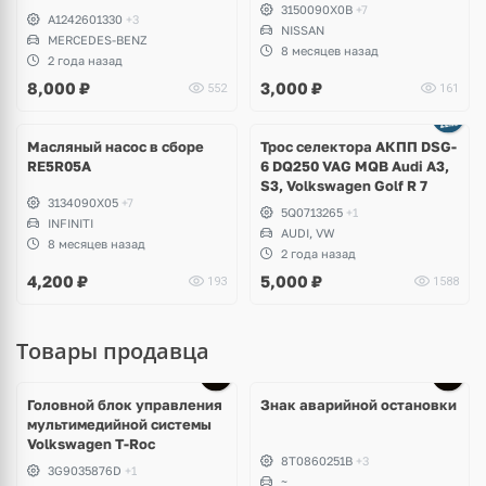
3150090X0B
+7
A1242601330
+3
NISSAN
MERCEDES-BENZ
8 месяцев назад
2 года назад
8,000
₽
3,000
₽
552
161
Масляный насос в сборе
Трос селектора АКПП DSG-
RE5R05A
6 DQ250 VAG MQB Audi A3,
S3, Volkswagen Golf R 7
3134090X05
+7
5Q0713265
+1
INFINITI
AUDI, VW
8 месяцев назад
2 года назад
4,200
₽
5,000
₽
193
1588
Товары продавца
Головной блок управления
Знак аварийной остановки
мультимедийной системы
Volkswagen T-Roc
8T0860251B
+3
3G9035876D
+1
~