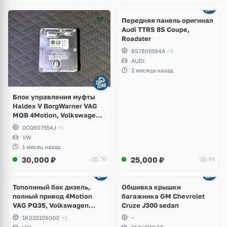
Ещё
2 фото
Передняя панель оригинал
Audi TTRS 8S Coupe,
Roadster
8S7805594A
+3
AUDI
2 месяца назад
Блок управления муфты
Haldex V BorgWarner VAG
MQB 4Motion, Volkswagen
Tiguan
0CQ907554J
+1
VW
1 месяц назад
30,000
₽
25,000
₽
70
94
Тополиный бак дизель,
Обшивка крышки
полный привод 4Motion
багажника GM Chevrolet
VAG PQ35, Volkswagen
Cruze J300 sedan
Scirocco, Golf V, VI, Skoda
1K0201060GE
+3
~
Yeti, Octavia A5, Superb,