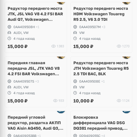
Редуктор переднего моста
Редуктор переднего моста
JTK, JSL VAG V8 4.2 FSI BAR
HDM Volkswagen Touareg
Audi Q7, Volkswagen
R5 2.5, V6 3.0 TDI
Touareg
0AA409508H
+1
0AA409507M
+3
AUDI, VW
VW
4 года назад
4 года назад
15,000
₽
15,000
₽
1383
1270
Передняя главная
Редуктор переднего моста
передача JSL, JTK VAG V8
JTH Volkswagen Touareg R5
4.2 FSI BAR Volkswagen
2.5 TDI BAC, BLK
Touareg, Audi Q7
0AA409507S
+3
0AA409508E
+1
AUDI, VW
VW
4 года назад
4 года назад
15,000
₽
10,000
₽
933
1124
Ещё
3 фото
Передний угловой
Блокировка
редуктор, раздатка АКПП
дифференциала VAG DSG
VAG Aisin AQ450, Audi Q3,
DQ381 передний привод,
Volkswagen Tiguan
Volkswagen Golf 7.5 GTI
0A6409053BB
+1
0D9409055C
+4