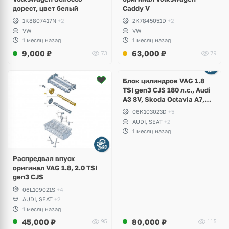
дорест, цвет белый
Caddy V
1K8807417N
+2
2K7845051D
+2
VW
VW
1 месяц назад
1 месяц назад
9,000
₽
63,000
₽
73
79
Ещё
2 фото
Блок цилиндров VAG 1.8
TSI gen3 CJS 180 л.с., Audi
A3 8V, Skoda Octavia A7,
Superb, Volkswagen Passat
06K103023D
+5
B8, Golf VII Alltrack, Seat
AUDI, SEAT
+2
Leon
1 месяц назад
Распредвал впуск
оригинал VAG 1.8, 2.0 TSI
gen3 CJS
06L109021S
+4
AUDI, SEAT
+2
1 месяц назад
45,000
₽
80,000
₽
95
115