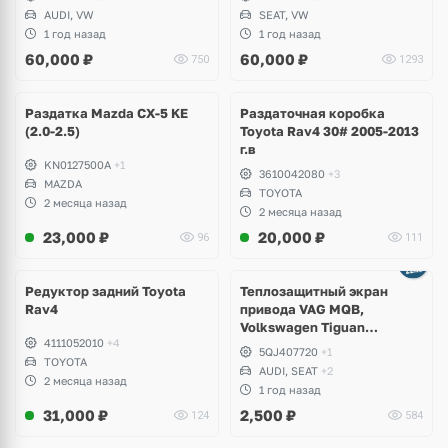
Allspace, Arteon, Teramont,
TCR Perfomance, Clubsport,
AUDI, VW
SEAT, VW
Atlas Cross Sport
Jetta GLI, Seat Leon Cupra
1 год назад
1 год назад
60,000
₽
60,000
₽
750
1293
Ещё
2 фото
Раздатка Mazda CX-5 KE
Раздаточная коробка
(2.0-2.5)
Toyota Rav4 30# 2005-2013
г.в
KN0127500A
+1
3610042080
+3
MAZDA
TOYOTA
2 месяца назад
2 месяца назад
23,000
₽
20,000
₽
96
111
Редуктор задний Toyota
Теплозащитный экран
Rav4
привода VAG MQB,
Volkswagen Tiguan
4111052010
+4
Allspace, Teramont, Arteon,
5QJ407720
+1
TOYOTA
Passat B8, Golf 7.5, Atlas
AUDI, SEAT
+2
Cross Sport, T-Roc, Audi S3,
2 месяца назад
1 год назад
RS3, Q3, RSQ3, Skoda
31,000
₽
2,500
₽
124
584
Kodiaq, Karoq, Superb