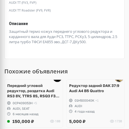
AUDI TT (FV3, FVP)
AUDI TT Roadster (FV9, FVR)
Описание
Защитный термо кожух переднего углового редуктора и
карданного вала для Ауди РС3, ТТРС, РСКу3, 5 цилиндров, 2.5
литра турбо ТФСИ ЕА855 эво, ДСГ-7 ДКу500.
Похожие объявления
Передний угловой
Редуктор задний DAK 37:9
редуктор, раздатка Audi
Audi A4 B5 Quattro
RS3 8V, TTRS 8S, RSQ3 F3,
01H500040K
+1
Seat Formentor Cupra 2.5
0CP409053H
+5
TFSI Evo, DAZA, DNWA,
AUDI
AUDI, SEAT
DNWB
4 года назад
6 месяцев назад
150,000
₽
5,000
₽
188
1738