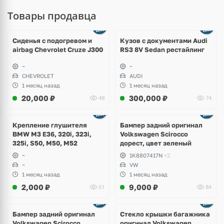
Товары продавца
Ещё
8 фото
Сиденья с подогревом и
Кузов с документами Audi
airbag Chevrolet Cruze J300
RS3 8V Sedan рестайлинг
~
~
CHEVROLET
AUDI
1 месяц назад
1 месяц назад
20,000
₽
300,000
₽
48
74
Ещё
1 фото
Крепление глушителя
Бампер задний оригинал
BMW M3 E36, 320i, 323i,
Volkswagen Scirocco
325i, S50, M50, M52
дорест, цвет зеленый
~
1K8807417N
+2
~
VW
1 месяц назад
1 месяц назад
2,000
₽
9,000
₽
61
84
Бампер задний оригинал
Стекло крышки багажника
Volkswagen Scirocco
оригинал Volkswagen