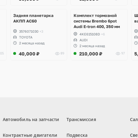
Ещё
6 фото
Задняя планетарка
Комплект тормозной
Ш
АКПП AC60
системы Brembo 6pot
в
Audi E-tron 400, 350 мм
3576071030
+3
4KE615108D
+6
TOYOTA
AUDI
2 месяца назад
2 месяца назад
40,000
₽
210,000
₽
5
05
89
97
Автомобиль на запчасти
Трансмиссия
Са
Контрактные двигатели
Подвеска
Све