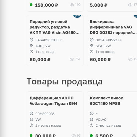
150,000
₽
5,000
₽
190
17
щё
Ещё
ото
3 фото
Передний угловой
Блокировка
редуктор, раздатка
дифференциала VAG
АКПП VAG Aisin AQ450,
DSG DQ381 передний
Audi Q3, Volkswagen
привод, Volkswagen Go
0A6409053BB
+1
0D9409055C
+4
Tiguan Allspace, Arteon,
7.5 GTI TCR Perfomance
AUDI, VW
SEAT, VW
Teramont, Atlas Cross
Clubsport, Jetta GLI, Se
1 год назад
1 год назад
Sport
Leon Cupra
60,000
₽
60,000
₽
751
12
Товары продавца
щё
Ещё
Ещё
ото
1 фото
4 фото
Дифференциал АКПП
Комплект вилок
Volkswagen Tiguan 09M
6DCT450 MPS6
09M300036
~
VW
VOLVO
2 месяца назад
2 месяца назад
30,000
₽
6,500
₽
93