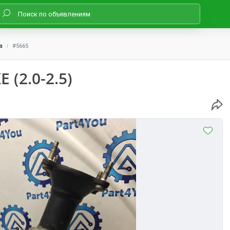
а
#5665
 (2.0-2.5)