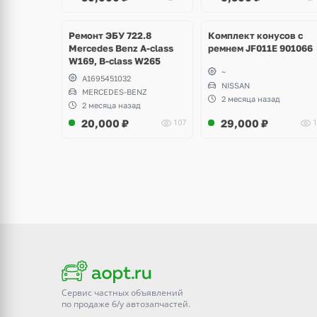
Ещё
1 фото
Ремонт ЭБУ 722.8
Комплект конусов с
Mercedes Benz A-class
ремнем JF011E 901066
W169, B-class W265
~
A1695451032
NISSAN
MERCEDES-BENZ
2 месяца назад
2 месяца назад
20,000
₽
29,000
₽
107
1
Сервис частных объявлений
по продаже
б/у
автозапчастей.