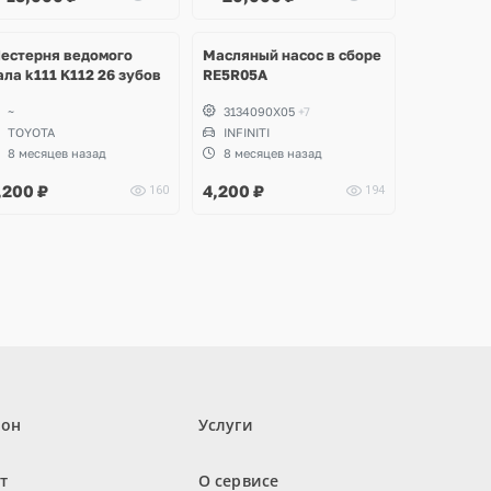
Ещё
1 фото
естерня ведомого
Масляный насос в сборе
ала k111 K112 26 зубов
RE5R05A
~
3134090X05
+7
TOYOTA
INFINITI
8 месяцев назад
8 месяцев назад
,200
₽
4,200
₽
160
194
лон
Услуги
т
О сервисе