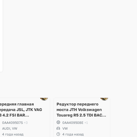
ередняя главная
Редуктор переднего
ередача JSL, JTK VAG
моста JTH Volkswagen
8 4.2 FSI BAR
Touareg R5 2.5 TDI BAC,
olkswagen Touareg,
BLK
0AA409507S
+3
0AA409508E
+1
udi Q7
AUDI, VW
VW
4 года назад
4 года назад