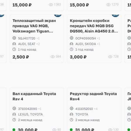
15,000
₽
15,000
₽
1
38
1383
1270
Ещё
4 фото
Теплозащитный экран
Кронштейн коробки
Р
привода VAG MQB,
передач VAG MQB DSG
P
Volkswagen Tiguan
DQ500, Aisin AQ450 2.0
D
lf
Allspace, Teramont,
TSI, Volkswagen Tiguan
5QJ407720
+1
0CP409905H
+1
,
Arteon, Passat B8, Golf
Allspace, Passat B8,
AUDI, SEAT
+2
AUDI, SKODA
+1
at
7.5, Atlas Cross Sport, T-
Arteon, Skoda Kodiaq,
1 год назад
1 год назад
Roc, Audi S3, RS3, Q3,
Superb, Audi Q3
2,500
₽
3,000
₽
1
97
584
728
RSQ3, Skoda Kodiaq,
Karoq, Superb
Вал карданный Toyota
Редуктор задний Toyota
Г
Rav 4
Rav4
J
3710042090
+1
4111052010
+4
LEXUS, TOYOTA
TOYOTA
2 месяца назад
2 месяца назад
30,000
₽
31,000
₽
97
80
130