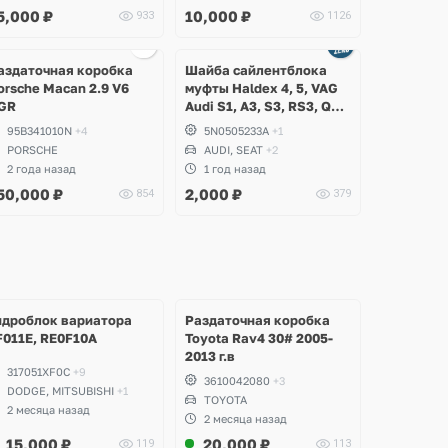
5,000
₽
10,000
₽
933
1126
Ещё
Ещё
1 фото
3 фото
аздаточная коробка
Шайба сайлентблока
orsche Macan 2.9 V6
муфты Haldex 4, 5, VAG
GR
Audi S1, A3, S3, RS3, Q3,
RSQ3, TT, TTS, TTRS,
95B341010N
+4
5N0505233A
+1
Volkswagen Tiguan,
PORSCHE
AUDI, SEAT
+2
Passat B6, B7, CC,
2 года назад
1 год назад
Sharan, Seat Alhambra
50,000
₽
2,000
₽
854
379
Ещё
Ещё
Ещё
Ещё
1 фото
2 фото
1 фото
4 фото
идроблок вариатора
Раздаточная коробка
F011E, RE0F10A
Toyota Rav4 30# 2005-
2013 г.в
317051XF0C
+9
3610042080
+3
DODGE, MITSUBISHI
+1
TOYOTA
2 месяца назад
2 месяца назад
15,000
₽
20,000
₽
119
113