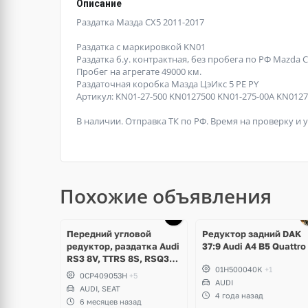
Описание
Раздатка Мазда СХ5 2011-2017
Раздатка с маркировкой KN01
Paздаткa б.у. контрактная, без пробега по РФ Mazdа Сх-
Пробег на агрегате 49000 км.
Раздаточная коробка Мазда ЦэИкс 5 PE PY
Артикул: KN01-27-500 KN0127500 KN01-275-00A KN012
В наличии. Отправка ТК по РФ. Время на проверку и у
Похожие объявления
Передний угловой
Редуктор задний DAK
редуктор, раздатка Audi
37:9 Audi A4 B5 Quattro
RS3 8V, TTRS 8S, RSQ3
01H500040K
+1
F3, Seat Formentor Cupra
0CP409053H
+5
2.5 TFSI Evo, DAZA,
AUDI
AUDI, SEAT
DNWA, DNWB
4 года назад
6 месяцев назад