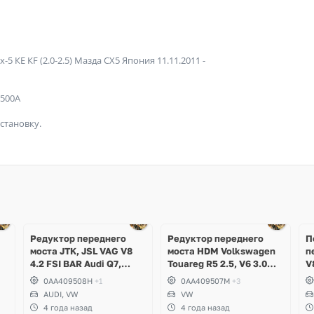
5 КЕ КF (2.0-2.5) Mаздa СX5 Япoния 11.11.2011 -
7500A
становку.
Редуктор переднего
Редуктор переднего
П
моста JTK, JSL VAG V8
моста HDM Volkswagen
п
4.2 FSI BAR Audi Q7,
Touareg R5 2.5, V6 3.0
V
Volkswagen Touareg
TDI
V
0AA409508H
+1
0AA409507M
+3
A
AUDI, VW
VW
4 года назад
4 года назад