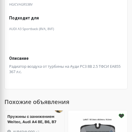
HGICVAGRS38V
Подходит для
AUDI A3 Sportback (8VA, 8VF)
Описание
Радиатор воздуха от турбины на Ауди РС3 8В 2.5 ТФСИ ЕА855
367 л.с.
Похожие объявления
Пружины с занижением
Weitec, Audi A4 8E, B6, B7
AU540VA/000
+3