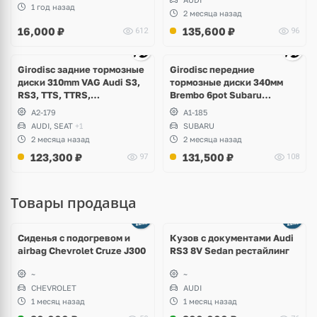
1 год назад
2 месяца назад
16,000
₽
135,600
₽
612
96
Ещё
3 фото
Girodisc задние тормозные
Girodisc передние
диски 310mm VAG Audi S3,
тормозные диски 340мм
RS3, TTS, TTRS,
Brembo 6pot Subaru
Volkswagen Golf R, Passat,
Impreza WRX STI Spec-C
A2-179
A1-185
Arteon, Tiguan, Seat Leon,
AUDI, SEAT
+1
SUBARU
Formentor Cupra
2 месяца назад
2 месяца назад
123,300
₽
131,500
₽
97
108
Товары продавца
Ещё
8 фото
Сиденья с подогревом и
Кузов с документами Audi
airbag Chevrolet Cruze J300
RS3 8V Sedan рестайлинг
~
~
CHEVROLET
AUDI
1 месяц назад
1 месяц назад