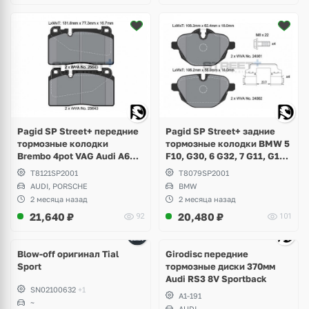
Pagid SP Street+ задние
Pagid SP Street+ передние
тормозные колодки BMW 5
тормозные колодки
F10, G30, 6 G32, 7 G11, G12,
Brembo 4pot VAG Audi A6
X3 F25, G01, X4 F26, G02,
C7, A7, Q5 8R, Porsche
T8079SP2001
T8121SP2001
X5 G05, X6 G06, Z4 E89, i8
Macan 2.0
BMW
AUDI, PORSCHE
2 месяца назад
2 месяца назад
21,640
₽
20,480
₽
92
101
Ещё
4 фото
Blow-off оригинал Tial
Girodisc передние
Sport
тормозные диски 370мм
Audi RS3 8V Sportback
SN02100632
+1
A1-191
~
AUDI