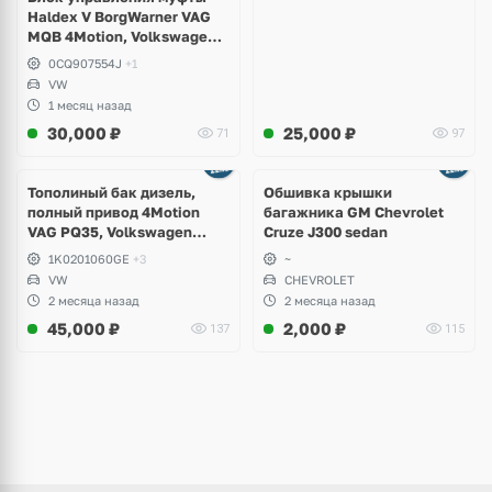
Haldex V BorgWarner VAG
MQB 4Motion, Volkswagen
Tiguan
0CQ907554J
+1
VW
1 месяц назад
30,000
₽
25,000
₽
71
97
Тополиный бак дизель,
Обшивка крышки
полный привод 4Motion
багажника GM Chevrolet
VAG PQ35, Volkswagen
Cruze J300 sedan
Scirocco, Golf V, VI, Skoda
1K0201060GE
+3
~
Yeti, Octavia A5, Superb,
VW
CHEVROLET
Audi A3, Seat Altea
2 месяца назад
2 месяца назад
45,000
₽
2,000
₽
137
115