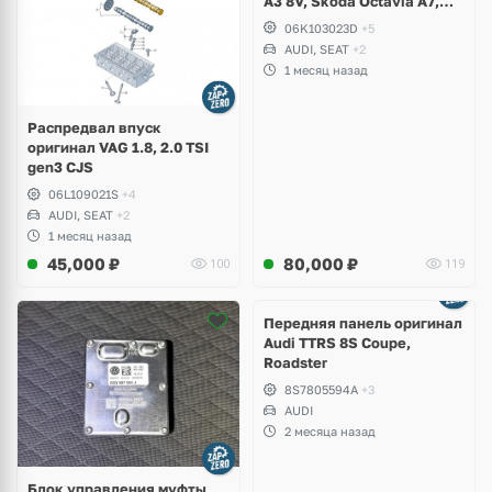
A3 8V, Skoda Octavia A7,
Superb, Volkswagen Passat
06K103023D
+5
B8, Golf VII Alltrack, Seat
AUDI, SEAT
+2
Leon
1 месяц назад
Распредвал впуск
оригинал VAG 1.8, 2.0 TSI
gen3 CJS
06L109021S
+4
AUDI, SEAT
+2
1 месяц назад
45,000
₽
80,000
₽
100
119
Ещё
2 фото
Передняя панель оригинал
Audi TTRS 8S Coupe,
Roadster
8S7805594A
+3
AUDI
2 месяца назад
Блок управления муфты