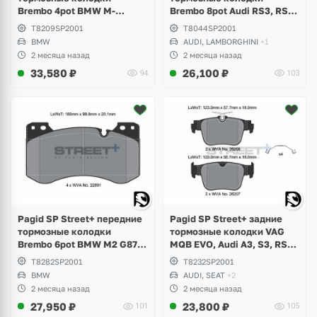
Brembo 4pot BMW M-
Brembo 8pot Audi RS3, RS4
Perfomance G-Series,
B8, RS5, RSQ3, TTRS, R8,
T8209SP2001
T8044SP2001
Toyota Supra GR A90
Lamborghini Gallardo,
BMW
AUDI, LAMBORGHINI
+1
Volkswagen Phaeton W12
2 месяца назад
2 месяца назад
33,580
₽
26,100
₽
94
103
Pagid SP Street+ передние
Pagid SP Street+ задние
тормозные колодки
тормозные колодки VAG
Brembo 6pot BMW M2 G87,
MQB EVO, Audi A3, S3, RS3,
M3 G80, G81, M4 G82
Q3, Volkswagen Golf 8 R,
T8282SP2001
T8232SP2001
Competition
GTI, Tiguan, Passat B9, Seat
BMW
AUDI, SEAT
+2
Leon, Formentor Cupra
2 месяца назад
2 месяца назад
27,950
₽
23,800
₽
101
105