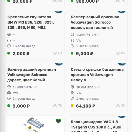
20,000
₽
300,000
₽
50
76
Ещё
1 фото
Крепление глушителя
Бампер задний оригинал
BMW M3 E36, 320i, 323i,
Volkswagen Scirocco
325i, S50, M50, M52
дорест, цвет зеленый
~
1K8807417N
+2
~
VW
1 месяц назад
1 месяц назад
2,000
₽
9,000
₽
63
86
Бампер задний оригинал
Стекло крышки багажника
Volkswagen Scirocco
оригинал Volkswagen
дорест, цвет белый
Caddy V
1K8807417N
+2
2K7845051D
+2
VW
VW
1 месяц назад
1 месяц назад
9,000
₽
64,100
₽
78
83
Ещё
2 фото
Блок цилиндров VAG 1.8
TSI gen3 CJS 180 л.с., Audi