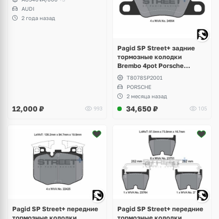
AUDI
2 года назад
Pagid SP Street+ задние
тормозные колодки
Brembo 4pot Porsche
Panamera Sport Turismo
T8078SP2001
PORSCHE
2 месяца назад
12,000
₽
34,650
₽
993
105
Pagid SP Street+ передние
Pagid SP Street+ передние
тормозные колодки
тормозные колодки