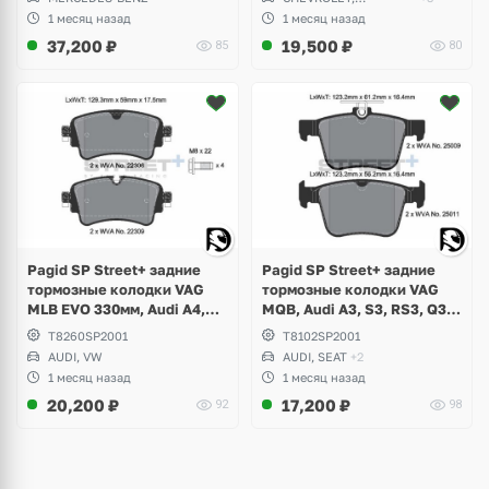
W222, CLS W218, W219
Jeep Grand Cherokee SRT8,
CHRYSLER
1 месяц назад
1 месяц назад
Tesla Model S, X
37,200
₽
19,500
₽
85
80
Pagid SP Street+ задние
Pagid SP Street+ задние
тормозные колодки VAG
тормозные колодки VAG
MLB EVO 330мм, Audi A4,
MQB, Audi A3, S3, RS3, Q3,
S4, RS4 B9, Allroad, A5, S5,
RSQ3, TT, TTS, TTRS,
T8260SP2001
T8102SP2001
RS5, A6 C8, A7, A8 D5, Q5,
Volkswagen Golf 7.5 R, GTI,
AUDI, VW
AUDI, SEAT
+2
SQ5, Q7, Volkswagen
Tiguan, Passat B8, Seat
1 месяц назад
1 месяц назад
Touareg
Leon, Ateca Cupra
20,200
₽
17,200
₽
92
98