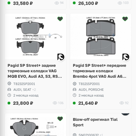
33,580
₽
26,100
₽
94
103
Pagid SP Street+ задние
Pagid SP Street+ передние
тормозные колодки VAG
тормозные колодки
MQB EVO, Audi A3, S3, RS3,
Brembo 4pot VAG Audi A6
Q3, Volkswagen Golf 8 R,
C7, A7, Q5 8R, Porsche
T8232SP2001
T8121SP2001
GTI, Tiguan, Passat B9, Seat
Macan 2.0
AUDI, SEAT
+2
AUDI, PORSCHE
Leon, Formentor Cupra
2 месяца назад
2 месяца назад
23,800
₽
21,640
₽
106
92
Blow-off оригинал Tial
Sport
SN02100632
+1