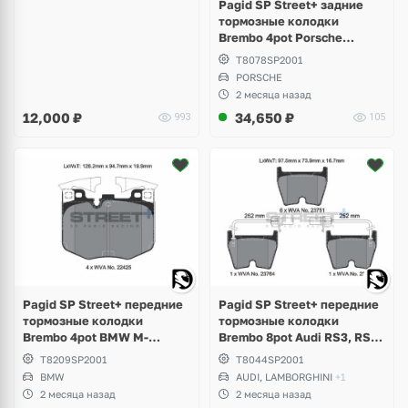
Pagid SP Street+ задние
тормозные колодки
Brembo 4pot Porsche
Panamera Sport Turismo
T8078SP2001
PORSCHE
2 месяца назад
12,000
₽
34,650
₽
993
105
Pagid SP Street+ передние
Pagid SP Street+ передние
тормозные колодки
тормозные колодки
Brembo 4pot BMW M-
Brembo 8pot Audi RS3, RS4
Perfomance G-Series,
B8, RS5, RSQ3, TTRS, R8,
T8209SP2001
T8044SP2001
Toyota Supra GR A90
Lamborghini Gallardo,
BMW
AUDI, LAMBORGHINI
+1
Volkswagen Phaeton W12
2 месяца назад
2 месяца назад