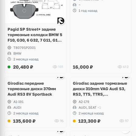
~
1 год назад
Pagid SP Street+ задние
тормозные колодки BMW 5
F10, G30, 6 G32, 7 G11, G12,
X3 F25, G01, X4 F26, G02,
T8079SP2001
X5 G05, X6 G06, Z4 E89, i8
BMW
2 месяца назад
20,480
₽
16,000
₽
101
612
Ещё
6 фото
Girodisc передние
Girodisc задние тормозные
тормозные диски 370мм
диски 310mm VAG Audi S3,
Audi RS3 8V Sportback
RS3, TTS, TTRS,
Volkswagen Golf R, Passat,
A1-191
A2-179
Arteon, Tiguan, Seat Leon,
AUDI
AUDI, SEAT
+1
Formentor Cupra
2 месяца назад
2 месяца назад
135,600
₽
123,300
₽
96
97