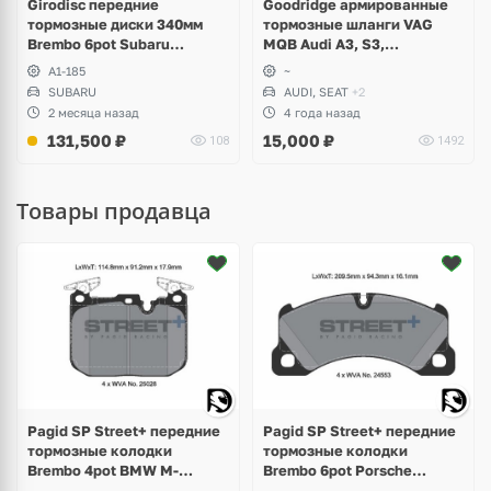
Girodisc передние
Goodridge армированные
тормозные диски 340мм
тормозные шланги VAG
Brembo 6pot Subaru
MQB Audi A3, S3,
Impreza WRX STI Spec-C
Volkswagen Tiguan, Passat
A1-185
~
B8, Golf VII R, Skoda
SUBARU
AUDI, SEAT
+2
Octavia RS A7, Kodiaq,
2 месяца назад
4 года назад
Karoq, Seat Leon
131,500
₽
15,000
₽
108
1492
Товары продавца
Pagid SP Street+ передние
Pagid SP Street+ передние
тормозные колодки
тормозные колодки
Brembo 4pot BMW M-
Brembo 6pot Porsche
Perfomance F-Series, M2
Cayenne 955, 957,