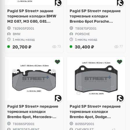
Pagid SP Street+ задние
Pagid SP Street+ передние
тормозные колодки BMW
тормозные колодки
M2 G87, M3 G80, G81
Brembo 6pot Porsche
Touring, M4 Competition
Cayenne 958, 3.0 Diesel,
T8290SP2001
T8087SP2001
G82, M5 F10, M6 F06, F13,
Hybrid, 3.6 S, GTS
BMW
PORSCHE
X3M F97, X4M F98
1 месяц назад
1 месяц назад
20,700
₽
30,400
₽
73
77
Pagid SP Street+ передние
Pagid SP Street+ передние
тормозные колодки
тормозные колодки
Brembo 6pot, Mercedes-
Brembo 4pot, Dodge
Benz AMG GT W190, SLS
Challenger, Charger,
T8086SP2001
8055SP2001
W197, S-class W220, W221,
Magnum, Chevrolet Camaro,
MERCEDES-BENZ
CHEVROLET,
+3