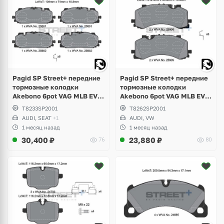
Pagid SP Street+ передние
Pagid SP Street+ передние
тормозные колодки
тормозные колодки
Akebono 6pot VAG MLB EVO
Akebono 6pot VAG MLB EVO
350, 375мм, Audi RS3 8Y,
350, 370мм, Audi A6 Allroad
T8233SP2001
T8262SP2001
RSQ3 F3, SQ5 FY, S4, RS4
C8, С9, A7, A8 D5, Q7, Q8,
AUDI, SEAT
+1
AUDI, VW
B9, S5, RS5 8W, A6 C8, A7,
Volkswagen Touareg
1 месяц назад
1 месяц назад
Q7, Q8
30,400
₽
23,880
₽
76
80