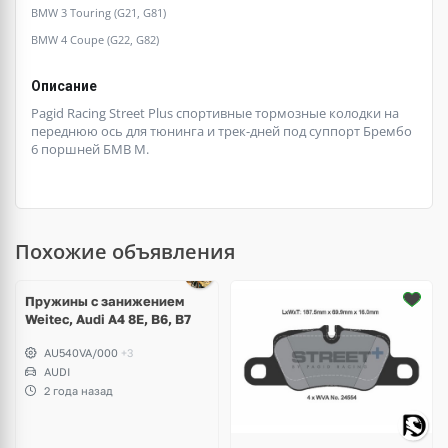
BMW 3 Touring (G21, G81)
BMW 4 Coupe (G22, G82)
Описание
Pagid Racing Street Plus спортивные тормозные колодки на
переднюю ось для тюнинга и трек-дней под суппорт Брембо
6 поршней БМВ М.
Похожие объявления
Пружины с занижением
Weitec, Audi A4 8E, B6, B7
AU540VA/000
+3
AUDI
2 года назад