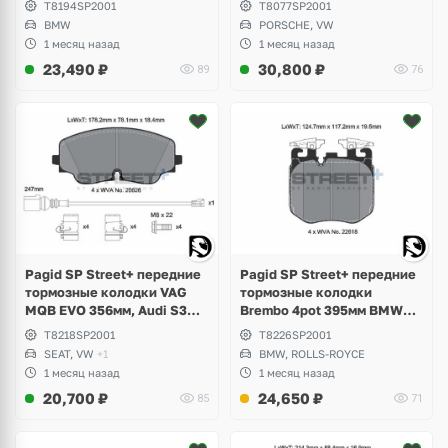
T8194SP2001
T8077SP2001
F87, M3 F80, M4 F82
Panamera 970, 971,
BMW
PORSCHE, VW
Volkswagen Touareg GP, NF
1 месяц назад
1 месяц назад
23,490
₽
30,800
₽
89
76
Pagid SP Street+ передние
Pagid SP Street+ передние
тормозные колодки VAG
тормозные колодки
MQB EVO 356мм, Audi S3
Brembo 4pot 395мм BMW
8Y, Volkswagen Golf 8 R,
G30, G31, G32, X5 G05, X6
T8218SP2001
T8226SP2001
Tiguan, Arteon, Seat Leon,
G06, X7 G07, Rolls-Royce
SEAT, VW
+1
BMW, ROLLS-ROYCE
Formentor Cupra
Cullinan, Phantom, Ghost
1 месяц назад
1 месяц назад
20,700
₽
24,650
₽
85
71