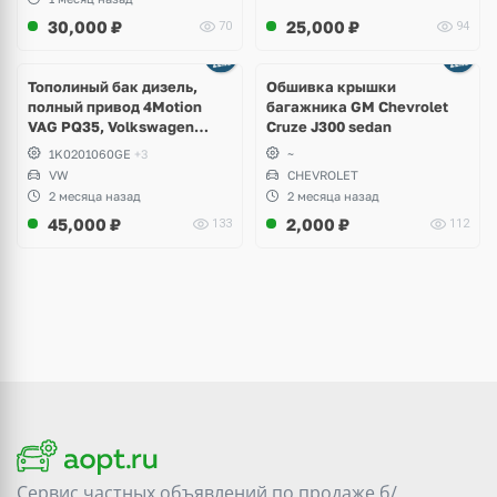
30,000
₽
25,000
₽
70
94
Тополиный бак дизель,
Обшивка крышки
полный привод 4Motion
багажника GM Chevrolet
VAG PQ35, Volkswagen
Cruze J300 sedan
Scirocco, Golf V, VI, Skoda
1K0201060GE
+3
~
Yeti, Octavia A5, Superb,
VW
CHEVROLET
Audi A3, Seat Altea
2 месяца назад
2 месяца назад
45,000
₽
2,000
₽
133
112
Сервис частных объявлений по продаже
б/