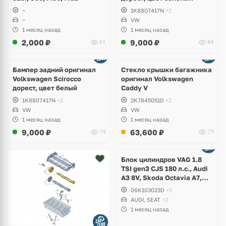
~
1K8807417N
+2
~
VW
1 месяц назад
1 месяц назад
2,000
₽
9,000
₽
61
84
Бампер задний оригинал
Стекло крышки багажника
Volkswagen Scirocco
оригинал Volkswagen
дорест, цвет белый
Caddy V
1K8807417N
+2
2K7845051D
+2
VW
VW
1 месяц назад
1 месяц назад
9,000
₽
63,600
₽
74
79
Ещё
2 фото
Блок цилиндров VAG 1.8
TSI gen3 CJS 180 л.с., Audi
A3 8V, Skoda Octavia A7,
Superb, Volkswagen Passat
06K103023D
+5
B8, Golf VII Alltrack, Seat
AUDI, SEAT
+2
Leon
1 месяц назад