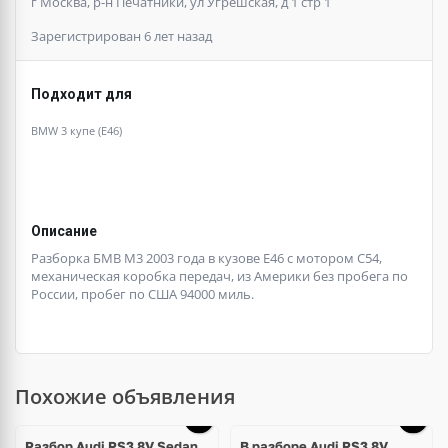
г Москва, р-н Печатники, ул Угрешская, д 1 стр 1
Зарегистрирован 6 лет назад
Подходит для
BMW 3 купе (E46)
Описание
Разборка БМВ М3 2003 года в кузове Е46 с мотором С54,
механическая коробка передач, из Америки без пробега по
России, пробег по США 94000 миль.
Похожие объявления
Ещё
9 фото
Разбор Audi RS3 8V Sedan
В разборе Audi RS3 8V