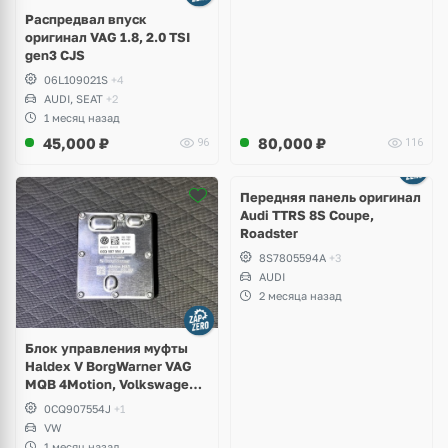
Распредвал впуск
оригинал VAG 1.8, 2.0 TSI
gen3 CJS
06L109021S
+4
AUDI, SEAT
+2
1 месяц назад
45,000
₽
80,000
₽
96
116
Ещё
2 фото
Передняя панель оригинал
Audi TTRS 8S Coupe,
Roadster
8S7805594A
+3
AUDI
2 месяца назад
Блок управления муфты
Haldex V BorgWarner VAG
MQB 4Motion, Volkswagen
Tiguan
0CQ907554J
+1
VW
1 месяц назад