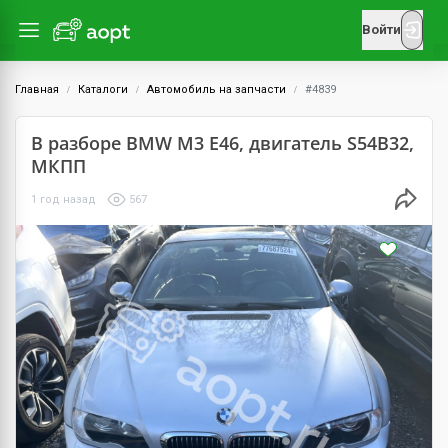
Войти
Главная
Каталоги
Автомобиль на запчасти
#4839
В разборе BMW M3 E46, двигатель S54B32,
МКПП
1 год назад
567