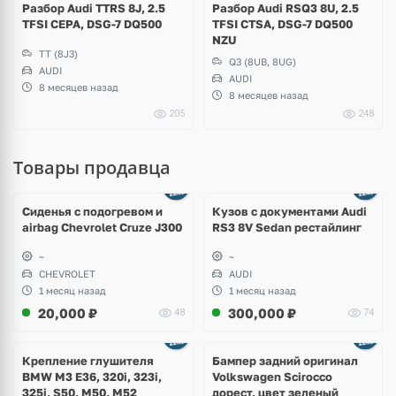
Разбор Audi TTRS 8J, 2.5
Разбор Audi RSQ3 8U, 2.5
TFSI CEPA, DSG-7 DQ500
TFSI CTSA, DSG-7 DQ500
NZU
TT (8J3)
Q3 (8UB, 8UG)
AUDI
AUDI
8 месяцев назад
8 месяцев назад
205
248
Товары продавца
Ещё
8 фото
Сиденья с подогревом и
Кузов с документами Audi
airbag Chevrolet Cruze J300
RS3 8V Sedan рестайлинг
~
~
CHEVROLET
AUDI
1 месяц назад
1 месяц назад
20,000
₽
300,000
₽
48
74
Ещё
1 фото
Крепление глушителя
Бампер задний оригинал
BMW M3 E36, 320i, 323i,
Volkswagen Scirocco
325i, S50, M50, M52
дорест, цвет зеленый