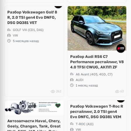
Разбор Volkswagen Golf 8
R, 2.0 TSI gen4 Evo DNFG,
DSG DQ381 VET
GOLF VIII (CD1, DA1)
VW
5 месяцев назад
Разбор Audi RS6 C7
Performance рестайлинг, V8
4.0 TFSI CWUG, АКПП ZF
A6 Avant (4G5, 4GD, C7)
AUDI
1 месяц назад
262
63
Ещё
7 фото
Разбор Volkswagen T-Roc R
рестайлинг, 2.0 TSI gen4
Evo DNFC, DSG DQ381 VEM
Автозапчасти Haval, Chery,
T-ROC (A11)
Geely, Changan, Tank, Great
VW