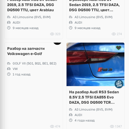
2019, 2.5 TFSI DAZA, DSG
Sedan 2019, 2.5 TFSI DAZA,
DQ500 TTU, цвет Arablau
DSG DQ500 TTU, цвет
Daytonagrau
A3 Limousine (8VS, 8VM)
A3 Limousine (8VS, 8VM)
AUDI
AUDI
9 месяцев назад
9 месяцев назад
323
274
Разбор на запчасти
Volkswagen e-Golf
GOLF VII (5G1, BQ1, BE1, BE2)
VW
1 год назад
На разбор Audi RS3 Sedan
8.5V 2.5 TFSI EA855 Evo
DAZA, DSG DQ500 TCR
Quattro
A3 Limousine (8VS, 8VM)
AUDI
4 года назад
474
1347