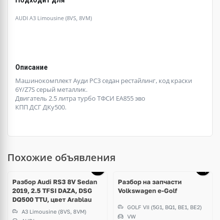
AUDI A3 Limousine (8VS, 8VM)
Описание
Машинокомплект Ауди РС3 седан рестайлинг, код краски
6Y/Z7S серый металлик.
Двигатель 2.5 литра турбо ТФСИ ЕА855 эво
КПП ДСГ ДКу500.
Похожие объявления
Разбор Audi RS3 8V Sedan
Разбор на запчасти
2019, 2.5 TFSI DAZA, DSG
Volkswagen e-Golf
DQ500 TTU, цвет Arablau
GOLF VII (5G1, BQ1, BE1, BE2)
A3 Limousine (8VS, 8VM)
VW