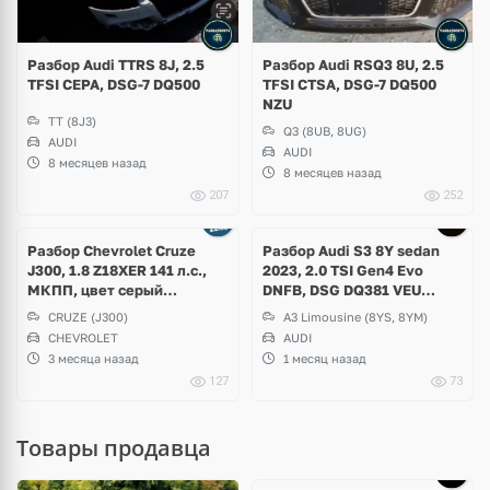
Разбор Audi TTRS 8J, 2.5
Разбор Audi RSQ3 8U, 2.5
TFSI CEPA, DSG-7 DQ500
TFSI CTSA, DSG-7 DQ500
NZU
TT (8J3)
Q3 (8UB, 8UG)
AUDI
AUDI
8 месяцев назад
8 месяцев назад
207
252
Ещё
3 фото
Разбор Chevrolet Cruze
Разбор Audi S3 8Y sedan
J300, 1.8 Z18XER 141 л.с.,
2023, 2.0 TSI Gen4 Evo
МКПП, цвет серый
DNFB, DSG DQ381 VEU
металлик Phantom Grey
Quattro, Black Edition
CRUZE (J300)
A3 Limousine (8YS, 8YM)
CHEVROLET
AUDI
3 месяца назад
1 месяц назад
127
73
Товары продавца
Ещё
5 фото