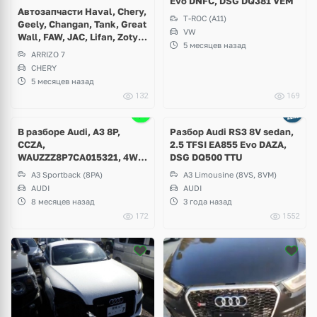
Evo DNFC, DSG DQ381 VEM
Автозапчасти Haval, Chery,
T-ROC (A11)
Geely, Changan, Tank, Great
VW
Wall, FAW, JAC, Lifan, Zotye,
5 месяцев назад
Brilliance, Dong Feng, GAC и
ARRIZO 7
др
CHERY
5 месяцев назад
132
169
Ещё
4 фото
В разборе Audi, A3 8P,
Разбор Audi RS3 8V sedan,
CCZA,
2.5 TFSI EA855 Evo DAZA,
WAUZZZ8P7CA015321, 4WD,
DSG DQ500 TTU
C8 / Y3J, DSG DQ250, 2011
A3 Sportback (8PA)
A3 Limousine (8VS, 8VM)
г.в, 114000km
AUDI
AUDI
8 месяцев назад
3 года назад
172
1552