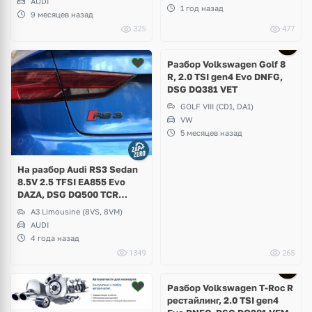
AUDI
1 год назад
9 месяцев назад
325
477
Ещё
4 фото
Разбор Volkswagen Golf 8
R, 2.0 TSI gen4 Evo DNFG,
DSG DQ381 VET
GOLF VIII (CD1, DA1)
VW
5 месяцев назад
На разбор Audi RS3 Sedan
8.5V 2.5 TFSI EA855 Evo
DAZA, DSG DQ500 TCR
Quattro
A3 Limousine (8VS, 8VM)
AUDI
4 года назад
1349
265
Ещё
7 фото
Разбор Volkswagen T-Roc R
рестайлинг, 2.0 TSI gen4