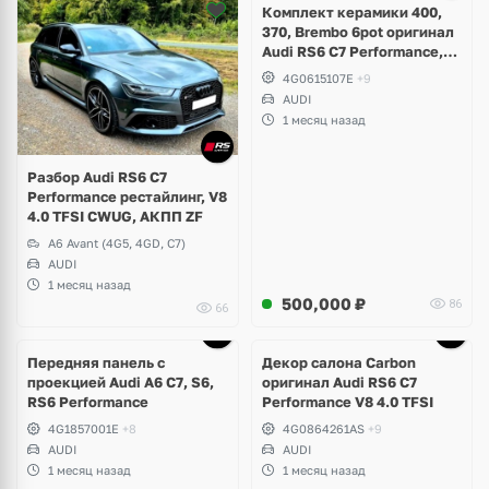
Комплект керамики 400,
370, Brembo 6pot оригинал
Audi RS6 C7 Performance,
RS7 V8 4.0 TFSI
4G0615107E
+9
AUDI
1 месяц назад
Разбор Audi RS6 C7
Performance рестайлинг, V8
4.0 TFSI CWUG, АКПП ZF
A6 Avant (4G5, 4GD, C7)
AUDI
1 месяц назад
500,000
₽
86
66
Ещё
1 фото
Передняя панель с
Декор салона Carbon
проекцией Audi A6 C7, S6,
оригинал Audi RS6 C7
RS6 Performance
Performance V8 4.0 TFSI
4G1857001E
+8
4G0864261AS
+9
AUDI
AUDI
1 месяц назад
1 месяц назад