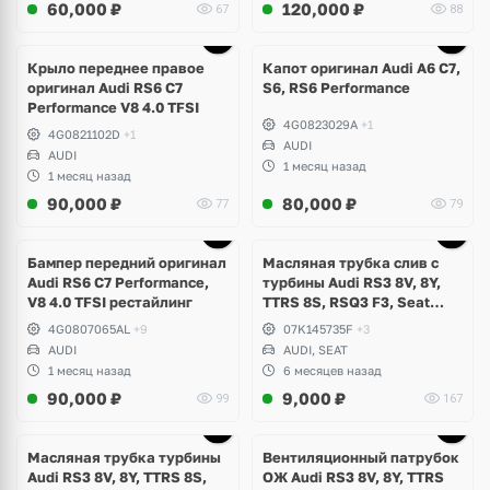
60,000
₽
120,000
₽
67
88
Крыло переднее правое
Капот оригинал Audi A6 C7,
оригинал Audi RS6 C7
S6, RS6 Performance
Performance V8 4.0 TFSI
4G0823029A
+1
4G0821102D
+1
AUDI
AUDI
1 месяц назад
1 месяц назад
90,000
₽
80,000
₽
77
79
Бампер передний оригинал
Масляная трубка слив с
Audi RS6 C7 Performance,
турбины Audi RS3 8V, 8Y,
V8 4.0 TFSI рестайлинг
TTRS 8S, RSQ3 F3, Seat
Formentor Cupra 2.5 TFSI
4G0807065AL
+9
07K145735F
+3
Evo, DAZA, DNWA, DNWB
AUDI
AUDI, SEAT
1 месяц назад
6 месяцев назад
90,000
₽
9,000
₽
99
167
Масляная трубка турбины
Вентиляционный патрубок
Audi RS3 8V, 8Y, TTRS 8S,
ОЖ Audi RS3 8V, 8Y, TTRS