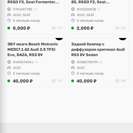
RSQ3 F3, Seat Formentor
8S, RSQ3 F3, Seat
Cupra 2.5 TFSI Evo, DAZA,
Formentor Cupra 2.5 TFSI
07K145778E
+3
8V0122061B
+1
DNWA, DNWB
Evo, DAZA, DNWA, DNWB
AUDI, SEAT
AUDI, SEAT
6 месяцев назад
6 месяцев назад
9,000
₽
2,000
₽
173
183
Ещё
1 фото
ЭБУ мозги Bosch Motronic
Задний бампер с
MED17.1.62 Audi 2.5 TFSI
диффузором оригинал Audi
Evo, DAZA, RS3 8V
RS3 8V Sedan
8V0907404J
+4
8V5807067M
+9
AUDI
AUDI
6 месяцев назад
6 месяцев назад
40,000
₽
40,000
₽
193
188