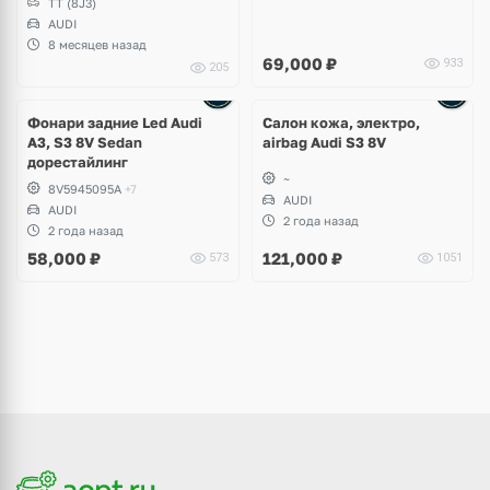
TT (8J3)
AUDI
8 месяцев назад
69,000
₽
933
205
Ещё
1 фото
Фонари задние Led Audi
Салон кожа, электро,
A3, S3 8V Sedan
airbag Audi S3 8V
дорестайлинг
~
8V5945095A
+7
AUDI
AUDI
2 года назад
2 года назад
58,000
₽
121,000
₽
573
1051