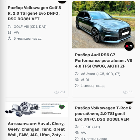
Разбор Volkswagen Golf 8
R, 2.0 TSI gen4 Evo DNFG,
DSG DQ381 VET
GOLF VIII (CD1, DA1)
VW
5 месяцев назад
Разбор Audi RS6 C7
Performance рестайлинг, V8
4.0 TFSI CWUG, АКПП ZF
A6 Avant (4G5, 4GD, C7)
AUDI
1 месяц назад
261
63
Ещё
7 фото
Разбор Volkswagen T-Roc R
рестайлинг, 2.0 TSI gen4
Evo DNFC, DSG DQ381 VEM
Автозапчасти Haval, Chery,
T-ROC (A11)
Geely, Changan, Tank, Great
VW
Wall, FAW, JAC, Lifan, Zotye,
4 месяца назад