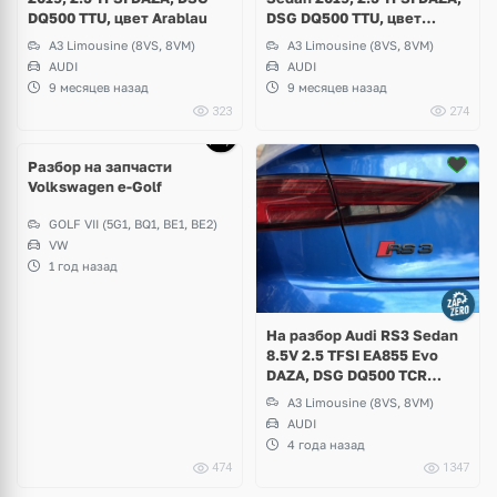
DQ500 TTU, цвет Arablau
DSG DQ500 TTU, цвет
Daytonagrau
A3 Limousine (8VS, 8VM)
A3 Limousine (8VS, 8VM)
AUDI
AUDI
9 месяцев назад
9 месяцев назад
323
274
Разбор на запчасти
Volkswagen e-Golf
GOLF VII (5G1, BQ1, BE1, BE2)
VW
1 год назад
На разбор Audi RS3 Sedan
8.5V 2.5 TFSI EA855 Evo
DAZA, DSG DQ500 TCR
Quattro
A3 Limousine (8VS, 8VM)
AUDI
4 года назад
474
1347