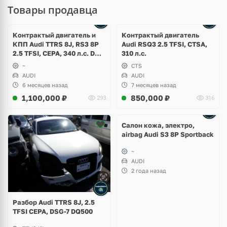
Товары продавца
Ещё
6 фото
Контрактый двигатель и
Контрактый двигатель
КПП Audi TTRS 8J, RS3 8P
Audi RSQ3 2.5 TFSI, CTSA,
2.5 TFSI, CEPA, 340 л.с. DSG
310 л.с.
DQ500
~
CTS
AUDI
AUDI
6 месяцев назад
7 месяцев назад
1,100,000
₽
850,000
₽
293
316
Ещё
2 фото
Салон кожа, электро,
airbag Audi S3 8P Sportback
~
AUDI
2 года назад
Разбор Audi TTRS 8J, 2.5
TFSI CEPA, DSG-7 DQ500