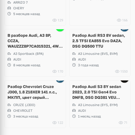
Brilliance, Dong Feng, GAC и
ARRIZO 7
др
CHERY
5 месяцев назад
129
166
Ещё
4 фото
В разборе Audi, A3 8P,
Разбор Audi RS3 8V sedan,
CCZA,
2.5 TFSI EA855 Evo DAZA,
WAUZZZ8P7CA015321, 4WD,
DSG DQ500 TTU
C8 / Y3J, DSG DQ250, 2011
A3 Sportback (8PA)
A3 Limousine (8VS, 8VM)
г.в, 114000km
AUDI
AUDI
8 месяцев назад
3 года назад
170
1550
Ещё
3 фото
Разбор Chevrolet Cruze
Разбор Audi S3 8Y sedan
J300, 1.8 Z18XER 141 л.с.,
2023, 2.0 TSI Gen4 Evo
МКПП, цвет серый
DNFB, DSG DQ381 VEU
металлик Phantom Grey
Quattro, Black Edition
CRUZE (J300)
A3 Limousine (8YS, 8YM)
CHEVROLET
AUDI
3 месяца назад
1 месяц назад
122
71