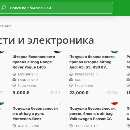
троника
сти и электроника
Шторка безопасности
Подушка безопасности
Р
правая airbag Range
правая шторка airbag
з
Rover Vogue L405
Audi A3, S3, RS3 8V
M
Sedan
K
LR049973
+2
8V5880742D
+1
LAND ROVER
AUDI
1 год назад
1 год назад
9,000
₽
23,000
₽
1
71
511
436
и
Подушка безопасности
Подушки безопасности,
П
srs airbag в руль
ремни, блок srs air bag
в
Mercedes-Benz
Volkswagen Passat CC
A
A1404602798
3C0880204H
+9