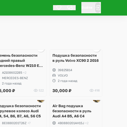
Войти
Ещё
1 фото
емень безопасности
Подушка безопасности
адний правый
в руль Volvo XC90 2 2016
ercedes-Benz W210 E-
39825814
lass
A2108602285
+2
VOLVO
MERCEDES-BENZ
2 года назад
2 года назад
5,000
₽
30,000
₽
522
498
одушка безопасности
Air Bag подушка
 рулевое колесо Audi
безопасности в руль
4, S4, B6, B7, A6, S6 C5
Audi A4 B5, A6 C4
8E0880201T26Z
+7
4B0880201AH1SJ
+2