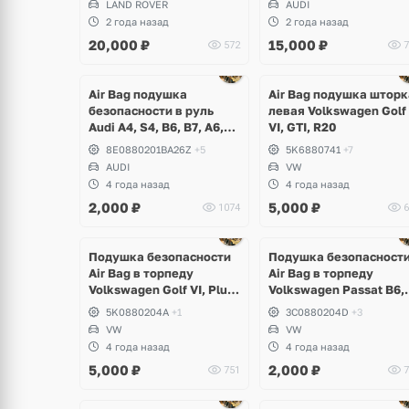
LAND ROVER
AUDI
2 года назад
2 года назад
20,000
₽
15,000
₽
572
7
Air Bag подушка
Air Bag подушка шторк
безопасности в руль
левая Volkswagen Golf
Audi A4, S4, B6, B7, A6,
VI, GTI, R20
S6 C5
8E0880201BA26Z
+5
5K6880741
+7
AUDI
VW
4 года назад
4 года назад
2,000
₽
5,000
₽
1074
6
Подушка безопасности
Подушка безопасност
Air Bag в торпеду
Air Bag в торпеду
Volkswagen Golf VI, Plus,
Volkswagen Passat B6,
Tiguan, Jetta, Eos,
CC
5K0880204A
+1
3C0880204D
+3
Scirocco
VW
VW
4 года назад
4 года назад
5,000
₽
2,000
₽
751
7