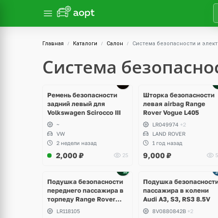
Главная
Каталоги
Салон
Система безопасности и элек
Система безопасно
Ремень безопасности
Шторка безопасности
задний левый для
левая airbag Range
Volkswagen Scirocco III
Rover Vogue L405
~
LR049974
+2
VW
LAND ROVER
2 недели назад
1 год назад
2,000
₽
9,000
₽
25
5
Подушка безопасности
Подушка безопасност
переднего пассажира в
пассажира в колени
торпеду Range Rover
Audi A3, S3, RS3 8.5V
Sport 2 L494 рестайлинг
LR118105
8V0880842B
+2