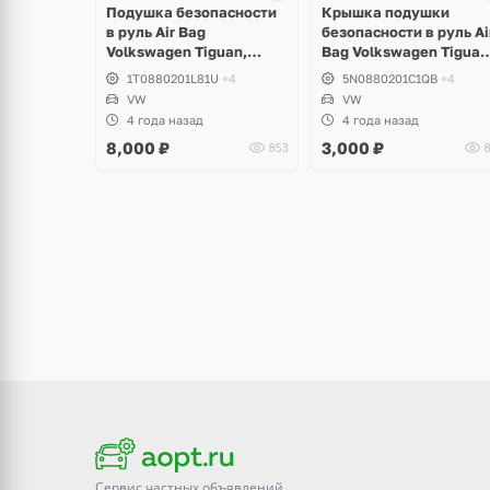
Подушка безопасности
Крышка подушки
в руль Air Bag
безопасности в руль Ai
Volkswagen Tiguan,
Bag Volkswagen Tiguan
Scirocco, Golf VI GTI,
Touran
1T0880201L81U
+4
5N0880201C1QB
+4
Touran, Polo, Passat B6,
VW
VW
B7, CC
4 года назад
4 года назад
8,000
₽
3,000
₽
853
8
Сервис частных объявлений