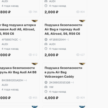
AUDI
AUDI
4 года назад
4 года назад
,800
₽
2,000
₽
784
804
ir Bag подушка шторка
Подушка безопасности
равая Audi A6, Allroad,
Air Bag в торпеду Audi
6, RS6 C6
A6, Allroad, S6, RS6 C6
4F5880742C
+1
4F1880204H
+1
AUDI
AUDI
4 года назад
4 года назад
,000
₽
2,000
₽
612
627
одушка безопасности
Подушка безопасности
 руль Air Bag Audi A4 B8
в руль Air Bag
Volkswagen Caddy
8K0880201A1DH
+4
2K0880201E1QB
+4
AUDI
VW
4 года назад
4 года назад
,000
₽
4,000
₽
855
809