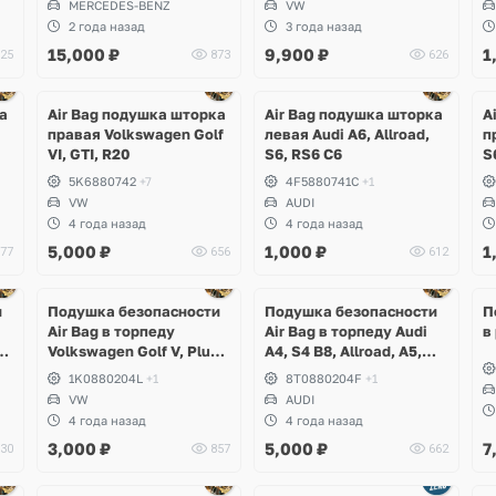
MERCEDES-BENZ
VW
2 года назад
3 года назад
15,000
₽
9,900
₽
1
25
873
626
а
Air Bag подушка шторка
Air Bag подушка шторка
A
правая Volkswagen Golf
левая Audi A6, Allroad,
п
VI, GTI, R20
S6, RS6 C6
S
5K6880742
+7
4F5880741C
+1
VW
AUDI
4 года назад
4 года назад
5,000
₽
1,000
₽
1
77
656
612
и
Подушка безопасности
Подушка безопасности
П
Air Bag в торпеду
Air Bag в торпеду Audi
в
Volkswagen Golf V, Plus,
A4, S4 B8, Allroad, A5,
Jetta, Eos, Scirocco
S5, RS5
1K0880204L
+1
8T0880204F
+1
VW
AUDI
4 года назад
4 года назад
3,000
₽
5,000
₽
7
30
857
662