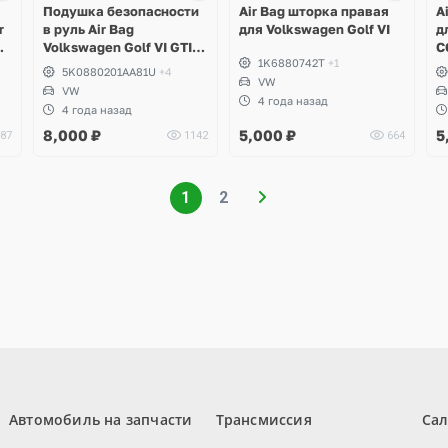
Подушка безопасности
Air Bag шторка правая
A
r
в руль Air Bag
для Volkswagen Golf VI
д
,
Volkswagen Golf VI GTI,
C
1K6880742T
+1
Tiguan, Scirocco, Touran,
5K0880201AA81U
+4
Polo, Passat B6, B7, CC
VW
VW
4 года назад
4 года назад
8,000
₽
5,000
₽
5
87
1142
664
1
2
Автомобиль на запчасти
Трансмиссия
Са