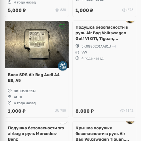
4 года назад
5,000
₽
1,000
₽
838
673
Подушка безопасности в
руль Air Bag Volkswagen
Golf VI GTI, Tiguan,
Scirocco, Touran, Polo,
5K0880201AA81U
+4
Passat B6, B7, CC
VW
4 года назад
Блок SRS Air Bag Audi A4
B8, A5
8K0959655N
AUDI
4 года назад
1,000
₽
8,000
₽
750
1142
Подушка безопасности srs
Крышка подушки
airbag в руль Mercedes-
безопасности в руль Air
Benz
Bag Volkswagen Tiguan,