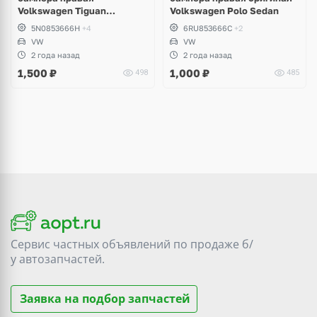
Volkswagen Tiguan
Volkswagen Polo Sedan
дорестайлинг
5N0853666H
+4
6RU853666C
+2
VW
VW
2 года назад
2 года назад
1,500
₽
1,000
₽
498
485
Сервис частных объявлений по продаже
б/
у
автозапчастей.
Заявка на подбор запчастей