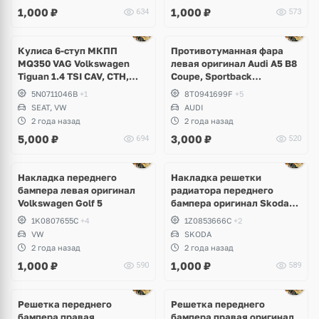
Passat B6, B7, Polo, Touran,
1,000
₽
1,000
₽
634
573
Seat Leon
Ещё
1 фото
Кулиса 6-ступ МКПП
Противотуманная фара
MQ350 VAG Volkswagen
левая оригинал Audi A5 B8
Tiguan 1.4 TSI CAV, CTH,
Coupe, Sportback
Sharan, Seat Alhambra
рестайлинг
5N0711046B
+1
8T0941699F
+5
SEAT, VW
AUDI
2 года назад
2 года назад
5,000
₽
3,000
₽
694
520
Накладка переднего
Накладка решетки
бампера левая оригинал
радиатора переднего
Volkswagen Golf 5
бампера оригинал Skoda
Octavia A5
1K0807655C
+4
1Z0853666C
+2
VW
SKODA
2 года назад
2 года назад
1,000
₽
1,000
₽
590
589
Решетка переднего
Решетка переднего
бампера правая
бампера правая оригинал