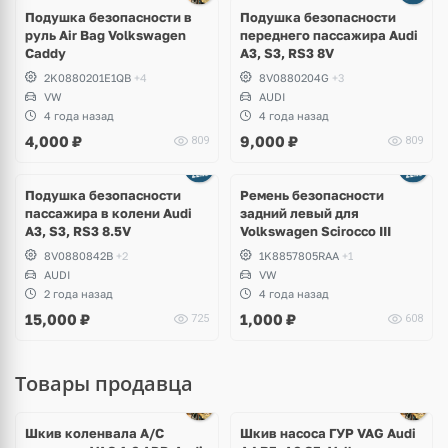
Подушка безопасности в
Подушка безопасности
руль Air Bag Volkswagen
переднего пассажира Audi
Caddy
A3, S3, RS3 8V
2K0880201E1QB
+4
8V0880204G
+3
VW
AUDI
4 года назад
4 года назад
4,000
₽
9,000
₽
809
809
Подушка безопасности
Ремень безопасности
пассажира в колени Audi
задний левый для
A3, S3, RS3 8.5V
Volkswagen Scirocco III
8V0880842B
+2
1K8857805RAA
+1
AUDI
VW
2 года назад
4 года назад
15,000
₽
1,000
₽
725
608
Товары продавца
Ещё
1 фото
Шкив коленвала A/C
Шкив насоса ГУР VAG Audi