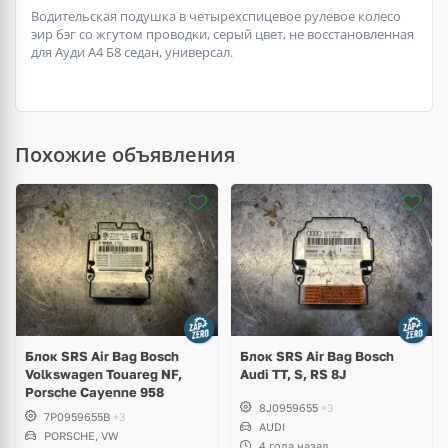
Водительская подушка в четырехспицевое рулевое колесо
эир бэг со жгутом проводки, серый цвет, не восстановленная
для Ауди А4 Б8 седан, универсал.
Похожие объявления
Блок SRS Air Bag Bosch
Блок SRS Air Bag Bosch
Volkswagen Touareg NF,
Audi TT, S, RS 8J
Porsche Cayenne 958
8J0959655
+3
7P0959655B
+3
AUDI
PORSCHE, VW
4 года назад