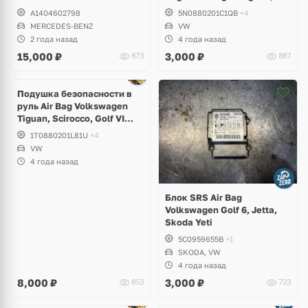
Touran
A1404602798
5N0880201C1QB
+4
MERCEDES-BENZ
VW
2 года назад
4 года назад
15,000
₽
3,000
₽
873
887
Подушка безопасности в
руль Air Bag Volkswagen
Tiguan, Scirocco, Golf VI
GTI, Touran, Polo, Passat
1T0880201L81U
+4
B6, B7, CC
VW
4 года назад
Блок SRS Air Bag
Volkswagen Golf 6, Jetta,
Skoda Yeti
5C0959655B
+1
SKODA, VW
4 года назад
8,000
₽
3,000
₽
853
723