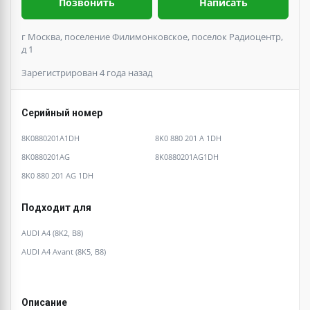
Позвонить
Написать
г Москва, поселение Филимонковское, поселок Радиоцентр,
д 1
Зарегистрирован 4 года назад
Серийный номер
8K0880201A1DH
8K0 880 201 A 1DH
8K0880201AG
8K0880201AG1DH
8K0 880 201 AG 1DH
Подходит для
AUDI A4 (8K2, B8)
AUDI A4 Avant (8K5, B8)
Описание