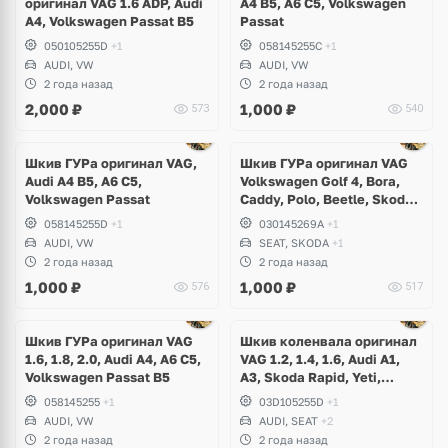
оригинал VAG 1.6 ADP, Audi
A4 B5, A6 C5, Volkswagen
A4, Volkswagen Passat B5
Passat
050105255D
+1
058145255C
+1
AUDI, VW
AUDI, VW
2 года назад
2 года назад
2,000
₽
1,000
₽
573
540
Ещё
1 фото
Шкив ГУРа оригинал VAG,
Шкив ГУРа оригинал VAG
Audi A4 B5, A6 C5,
Volkswagen Golf 4, Bora,
Volkswagen Passat
Caddy, Polo, Beetle, Skoda
Octavia, Felicia, Seat Leon,
058145255D
+1
030145269A
+1
Arosa, Toledo, Cordoba
AUDI, VW
SEAT, SKODA
+1
2 года назад
2 года назад
1,000
₽
1,000
₽
576
517
Ещё
1 фото
Шкив ГУРа оригинал VAG
Шкив коленвала оригинал
1.6, 1.8, 2.0, Audi A4, A6 C5,
VAG 1.2, 1.4, 1.6, Audi A1,
Volkswagen Passat B5
A3, Skoda Rapid, Yeti,
Fabia, Roomster, Superb,
058145255
+1
03D105255D
+1
Volkswagen Golf 5, 6, Jetta,
AUDI, VW
AUDI, SEAT
+2
Tiguan, Eos, Scirocco,
2 года назад
2 года назад