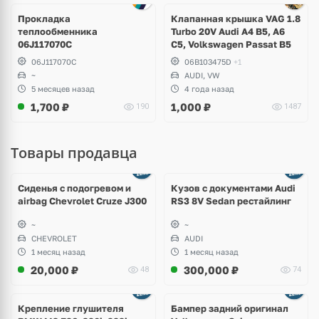
Прокладка
Клапанная крышка VAG 1.8
теплообменника
Turbo 20V Audi A4 B5, A6
06J117070C
C5, Volkswagen Passat B5
06J117070C
06B103475D
+1
~
AUDI, VW
5 месяцев назад
4 года назад
1,700
₽
1,000
₽
190
1487
Товары продавца
Ещё
8 фото
Сиденья с подогревом и
Кузов с документами Audi
airbag Chevrolet Cruze J300
RS3 8V Sedan рестайлинг
~
~
CHEVROLET
AUDI
1 месяц назад
1 месяц назад
20,000
₽
300,000
₽
48
74
Ещё
1 фото
Крепление глушителя
Бампер задний оригинал