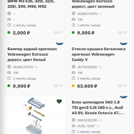
BMW M3 E36, 320i, 323i,
Volkswagen Scirocco
325i, S50, M50, M52
дорест, цвет зеленый
~
1K8807417N
+2
~
VW
1 месяц назад
1 месяц назад
2,000
₽
9,000
₽
61
84
Бампер задний оригинал
Стекло крышки багажника
Volkswagen Scirocco
оригинал Volkswagen
дорест, цвет белый
Caddy V
1K8807417N
+2
2K7845051D
+2
VW
VW
1 месяц назад
1 месяц назад
9,000
₽
63,600
₽
74
79
Ещё
2 фото
Блок цилиндров VAG 1.8
TSI gen3 CJS 180 л.с., Audi
A3 8V, Skoda Octavia A7,
Superb, Volkswagen Passat
06K103023D
+5
B8, Golf VII Alltrack, Seat
AUDI, SEAT
+2
Leon
1 месяц назад