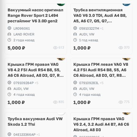
Вакуумный насос оригинал
Трубка вентиляционная
Range Rover Sport 2 L494
VAG V6 3.0 TDI, Audi A4 B8,
рестайлинг V6 3.0D gen2
A5, A6 C7, Q5, Q7,
Volkswagen Touareg GP, NF
LR096061
059103227M
+1
LAND ROVER
AUDI, VW
2 года назад
1 год назад
5,000
₽
1,000
₽
613
370
Крышка ГРМ правая VAG
Крышка ГРМ левая VAG V8
V8 4.2 FSI Audi RS4 B8, S5,
4.2 FSI Audi RS4 B8, S5, A6
A6 C6 Allroad, A8 D3, Q7, R8
C6 Allroad, A8 D3, Q7, R8
Spyder, Volkswagen
Spyder, Volkswagen
079109284P
+5
079109283L
+5
Touareg 1, NF
Touareg NF
AUDI, VW
AUDI, VW
4 года назад
4 года назад
1,000
₽
1,000
₽
835
775
Трубка вакуумная Audi VW
Крышка ГРМ правая VAG
Skoda 1.2 Tfsi
V6 2.4, 3.2 Audi A4 B7, A6 C6
Allroad, A8 D3
04E133366AP
+1