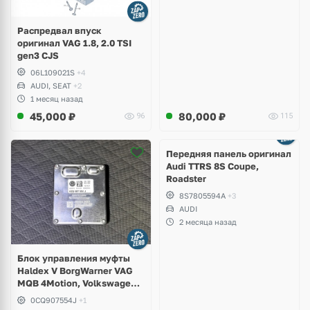
Распредвал впуск
оригинал VAG 1.8, 2.0 TSI
gen3 CJS
06L109021S
+4
AUDI, SEAT
+2
1 месяц назад
45,000
₽
80,000
₽
96
115
Ещё
2 фото
Передняя панель оригинал
Audi TTRS 8S Coupe,
Roadster
8S7805594A
+3
AUDI
2 месяца назад
Блок управления муфты
Haldex V BorgWarner VAG
MQB 4Motion, Volkswagen
Tiguan
0CQ907554J
+1