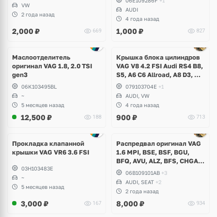
06E109286F
+1
VW
AUDI
2 года назад
4 года назад
2,000
₽
1,000
₽
669
827
Маслоотделитель
Крышка блока цилиндров
оригинал VAG 1.8, 2.0 TSI
VAG V8 4.2 FSI Audi RS4 B8,
gen3
S5, A6 C6 Allroad, A8 D3, Q7,
Volkswagen Touareg
06K103495BL
079103704E
+1
~
AUDI, VW
5 месяцев назад
4 года назад
12,500
₽
900
₽
188
713
Ещё
3 фото
Прокладка клапанной
Распредвал оригинал VAG
крышки VAG VR6 3.6 FSI
1.6 MPI, BSE, BSF, BGU,
BFQ, AVU, ALZ, BFS, CHGA,
03H103483E
CMXA, Audi A3, A4 B5, B6,
06B109101AB
+3
~
B7, Volkswagen Golf 4, 5, 6,
AUDI, SEAT
+2
Passat, Jetta, Caddy,
5 месяцев назад
2 года назад
Touran, Skoda Octavia A5,
3,000
₽
8,000
₽
167
934
Seat Leon