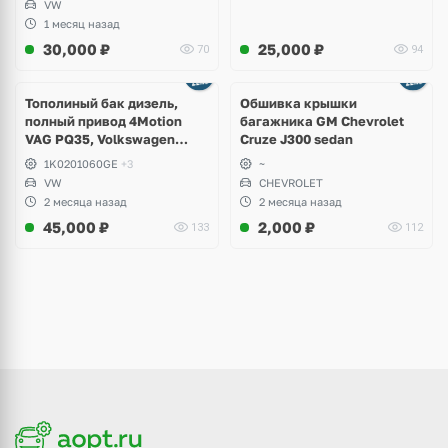
VW
1 месяц назад
30,000
₽
25,000
₽
70
94
Тополиный бак дизель,
Обшивка крышки
полный привод 4Motion
багажника GM Chevrolet
VAG PQ35, Volkswagen
Cruze J300 sedan
Scirocco, Golf V, VI, Skoda
1K0201060GE
+3
~
Yeti, Octavia A5, Superb,
VW
CHEVROLET
Audi A3, Seat Altea
2 месяца назад
2 месяца назад
45,000
₽
2,000
₽
133
112