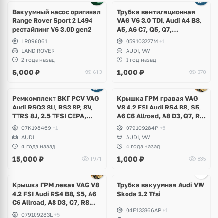
Вакуумный насос оригинал
Трубка вентиляционная
Range Rover Sport 2 L494
VAG V6 3.0 TDI, Audi A4 B8,
рестайлинг V6 3.0D gen2
A5, A6 C7, Q5, Q7,
Volkswagen Touareg GP, NF
LR096061
059103227M
+1
LAND ROVER
AUDI, VW
2 года назад
1 год назад
5,000
₽
1,000
₽
613
370
Ремкомплект ВКГ PCV VAG
Крышка ГРМ правая VAG
Audi RSQ3 8U, RS3 8P, 8V,
V8 4.2 FSI Audi RS4 B8, S5,
TTRS 8J, 2.5 TFSI CEPA,
A6 C6 Allroad, A8 D3, Q7, R8
CZGA, CZGB, CTSA
Spyder, Volkswagen
07K198469
+1
079109284P
+5
Touareg 1, NF
AUDI
AUDI, VW
4 года назад
4 года назад
15,000
₽
1,000
₽
1971
835
Ещё
2 фото
Крышка ГРМ левая VAG V8
Трубка вакуумная Audi VW
4.2 FSI Audi RS4 B8, S5, A6
Skoda 1.2 Tfsi
C6 Allroad, A8 D3, Q7, R8
04E133366AP
+1
Spyder, Volkswagen
079109283L
+5