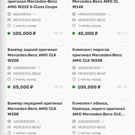
оригинал Mercedes-Benz
Mercedes-Benz AMG CL
AMG W215 S-Class Coupe
W140
B66036014
+6
HWA1406980654
+3
MERCEDES-BENZ
MERCEDES-BENZ
1 месяц назад
1 месяц назад
100,000
₽
40,000
₽
85
115
Бампер задний оригинал
Комплект порогов
Mercedes-Benz AMG CLK
оригинал Mercedes-Benz
W208
AMG CLK W208
A2088850425
+3
A2086980954
+7
MERCEDES-BENZ
MERCEDES-BENZ
1 месяц назад
1 месяц назад
65,000
₽
100,000
₽
85
101
Ещё
8 фото
Бампер передний оригинал
Комплект обвеса,
Mercedes-Benz AMG CLK
бампера, пороги оригинал
W208
AMG Mercedes-Benz CLK
W208
A2088850525
+3
A2088850325
+9
MERCEDES-BENZ
MERCEDES-BENZ
1 месяц назад
1 месяц назад