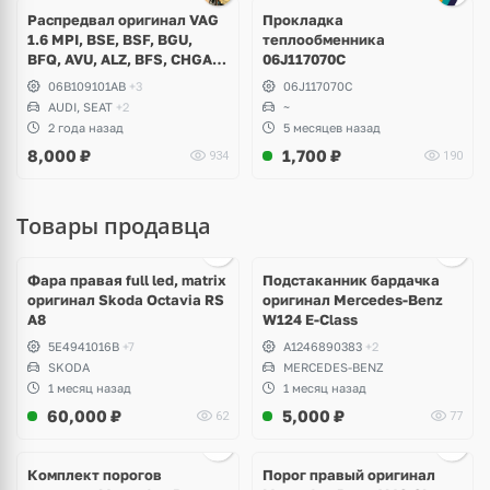
Распредвал оригинал VAG
Прокладка
1.6 MPI, BSE, BSF, BGU,
теплообменника
BFQ, AVU, ALZ, BFS, CHGA,
06J117070C
CMXA, Audi A3, A4 B5, B6,
06B109101AB
+3
06J117070C
B7, Volkswagen Golf 4, 5, 6,
AUDI, SEAT
+2
~
Passat, Jetta, Caddy,
2 года назад
5 месяцев назад
Touran, Skoda Octavia A5,
8,000
₽
1,700
₽
934
190
Seat Leon
Товары продавца
Ещё
1 фото
Фара правая full led, matrix
Подстаканник бардачка
оригинал Skoda Octavia RS
оригинал Mercedes-Benz
A8
W124 E-Class
5E4941016B
+7
A1246890383
+2
SKODA
MERCEDES-BENZ
1 месяц назад
1 месяц назад
60,000
₽
5,000
₽
62
77
Ещё
1 фото
Комплект порогов
Порог правый оригинал