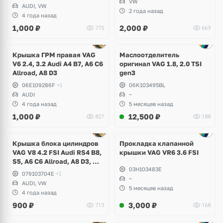
Touareg NF
VW
AUDI, VW
2 года назад
4 года назад
1,000
₽
2,000
₽
775
669
Ещё
2 фото
Крышка ГРМ правая VAG
Маслоотделитель
V6 2.4, 3.2 Audi A4 B7, A6 C6
оригинал VAG 1.8, 2.0 TSI
Allroad, A8 D3
gen3
06E109286F
+1
06K103495BL
AUDI
~
4 года назад
5 месяцев назад
1,000
₽
12,500
₽
827
188
Крышка блока цилиндров
Прокладка клапанной
VAG V8 4.2 FSI Audi RS4 B8,
крышки VAG VR6 3.6 FSI
S5, A6 C6 Allroad, A8 D3, Q7,
03H103483E
Volkswagen Touareg
079103704E
+1
~
AUDI, VW
5 месяцев назад
4 года назад
900
₽
3,000
₽
713
168