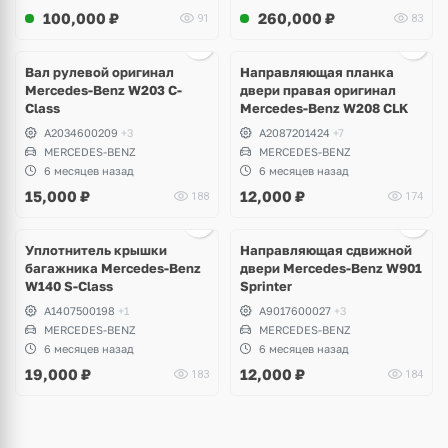
100,000
₽
260,000
₽
91
83
Ещё
3 фото
Вал рулевой оригинал
Направляющая планка
Mercedes-Benz W203 C-
двери правая оригинал
Class
Mercedes-Benz W208 CLK
A2034600209
+3
A2087201424
+7
MERCEDES-BENZ
MERCEDES-BENZ
6 месяцев назад
6 месяцев назад
15,000
₽
12,000
₽
188
174
Ещё
1 фото
Уплотнитель крышки
Направляющая сдвижной
багажника Mercedes-Benz
двери Mercedes-Benz W901
W140 S-Class
Sprinter
A1407500198
+1
A9017600027
+3
MERCEDES-BENZ
MERCEDES-BENZ
6 месяцев назад
6 месяцев назад
19,000
₽
12,000
₽
183
184